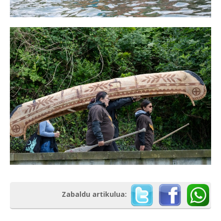
Zabaldu artikulua: