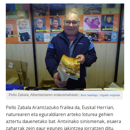
BEREZIAK
ARGAZKIAK
... AUKERA GEHIAGO
Pello Zabala, Alberdaniaren erakusmahaian
|
Ikusi handiago
|
Argazki originala
Pello Zabala Arantzazuko frailea da, Euskal Herrian,
naturearen eta eguraldiaren arteko loturea gehien
aztertu dauenetako bat. Antxinako sinismenak, esaera
zaharrak zein gaur egungo jakintzea jorratzen ditu.