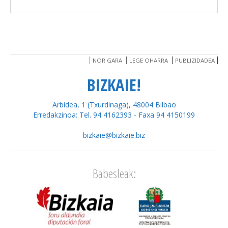
NOR GARA
LEGE OHARRA
PUBLIZIDADEA
BIZKAIE!
Arbidea, 1 (Txurdinaga), 48004 Bilbao
Erredakzinoa: Tel. 94 4162393 - Faxa 94 4150199
bizkaie@bizkaie.biz
Babesleak: