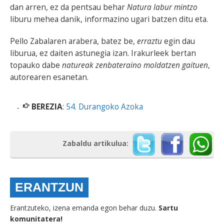
dan arren, ez da pentsau behar
Natura labur mintzo
liburu mehea danik, informazino ugari batzen ditu eta.
Pello Zabalaren arabera, batez be,
erraztu
egin dau
liburua, ez daiten astunegia izan. Irakurleek bertan
topauko dabe
natureak zenbateraino moldatzen gaituen
,
autorearen esanetan.
BEREZIA
:
54. Durangoko Azoka
Zabaldu artikulua:
ERANTZUN
Erantzuteko, izena emanda egon behar duzu.
Sartu
komunitatera!