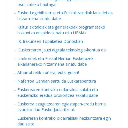
oso izateko hautagai
Eusko Legebiltzarrak eta Euskaltzaindiak lankidetza-
hitzarmena sinatu dabe
Kultur ekitaldiak eta gainerakoak programetako
hizkuntza erispideak batu ditu UEMAk
IX. Irakurleen Topaketea Donostian
'Euskerearen jauzi digitala teknologia-kontua da'
Izarkomek eta Euskal Herrian Euskerazek
alkarlanerako hitzarmena sinatu dabe
Atharratzetik Iruñera, eutsi goiari!
Nafarroa Garaian sartu da Euskarabentura
Euskerearen kontrako oldarraldia salatu eta
euskerazko eredua orokortzea eskatu dabe
Euskerea ezagutzearen egiaztapen-eredu barria
ezarriko dau Eusko Jaularitzeak
Euskereran kontrako oldarraldiak hezkuntzara egin
dau salto