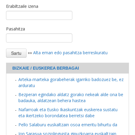
Erabiltzaile izena
Pasahitza
»»
Alta eman edo pasahitza berreskuratu
BIZKAIE / EUSKEREA BERBAGAI
Arteka-marteka gorabeherak igarriko badozuez be, ez
arduratu
Bezperan egindako aldatz gorako nekeak alde ona be
badauka, aldatzean behera hastea
Nafarroak eta Eusko Ikaskuntzak euskerea sustatu
eta ikertzeko borondatea berretsi dabe
Pello Salaburu euskaltzain osoa emeritu bihurtu da
Jon Sarasua soziolinguista gipuzkoarra euskaltzain