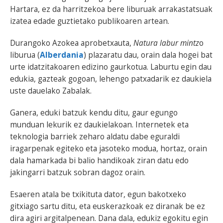
Hartara, ez da harritzekoa bere liburuak arrakastatsuak
izatea edade guztietako publikoaren artean.
Durangoko Azokea aprobetxauta,
Natura labur mintz
o
liburua (
Alberdania
) plazaratu dau, orain dala hogei bat
urte idatzitakoaren edizino gaurkotua. Laburtu egin dau
edukia, gazteak gogoan, lehengo patxadarik ez daukiela
uste dauelako Zabalak.
Ganera, eduki batzuk kendu ditu, gaur egungo
munduan lekurik ez daukielakoan. Internetek eta
teknologia barriek zeharo aldatu dabe eguraldi
iragarpenak egiteko eta jasoteko modua, hortaz, orain
dala hamarkada bi balio handikoak ziran datu edo
jakingarri batzuk sobran dagoz orain.
Esaeren atala be txikituta dator, egun bakotxeko
gitxiago sartu ditu, eta euskerazkoak ez diranak be ez
dira agiri argitalpenean. Dana dala, edukiz egokitu egin