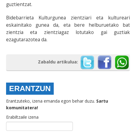
guztientzat.
Bidebarrieta Kulturgunea zientziari eta kultureari
eskainitako gunea da, eta bere helburuetako bat
zientzia eta zientziagaz lotutako gai guztiak
ezagutarazotea da.
Zabaldu artikulua:
ERANTZUN
Erantzuteko, izena emanda egon behar duzu.
Sartu
komunitatera!
Erabiltzaile izena