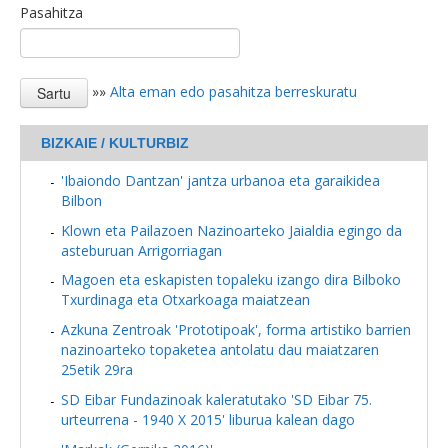
Pasahitza
»»
Alta eman edo pasahitza berreskuratu
BIZKAIE / KULTURBIZ
'Ibaiondo Dantzan' jantza urbanoa eta garaikidea
Bilbon
Klown eta Pailazoen Nazinoarteko Jaialdia egingo da
asteburuan Arrigorriagan
Magoen eta eskapisten topaleku izango dira Bilboko
Txurdinaga eta Otxarkoaga maiatzean
Azkuna Zentroak 'Prototipoak', forma artistiko barrien
nazinoarteko topaketea antolatu dau maiatzaren
25etik 29ra
SD Eibar Fundazinoak kaleratutako 'SD Eibar 75.
urteurrena - 1940 X 2015' liburua kalean dago