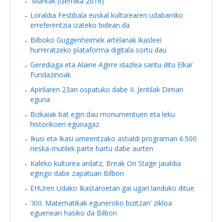
'Markak (Gernika 2016)'
Loraldia Festibala euskal kulturearen udabarriko
erreferentzia izateko bidean da
Bilboko Guggenheimek artelanak ikasleei
hurreratzeko plataforma digitala sortu dau
Gerediaga eta Alaine Agirre idazlea saritu ditu Elkar
Fundazinoak
Apirilaren 23an ospatuko dabe II. Jentilak Diman
eguna
Bizkaiak bat egin dau monumentuen eta leku
historikoen egunagaz
Ikusi eta Ikasi umeentzako astialdi programan 6.500
neska-mutilek parte hartu dabe aurten
Kaleko kulturea ardatz, Break On Stage jaialdia
egingo dabe zapatuan Bilbon
EHUren Udako Ikastaroetan gai ugari landuko ditue
'XIII. Matematikak eguneroko bizitzan' zikloa
eguenean hasiko da Bilbon