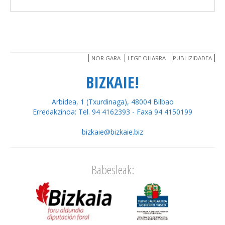
NOR GARA
LEGE OHARRA
PUBLIZIDADEA
BIZKAIE!
Arbidea, 1 (Txurdinaga), 48004 Bilbao
Erredakzinoa: Tel. 94 4162393 - Faxa 94 4150199
bizkaie@bizkaie.biz
Babesleak: