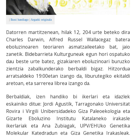
|
Ikusi handiago
|
Argazki originala
Datorren martitzenean, hilak 12, 204 urte beteko dira
Charles Darwin, Alfred Russel Wallacegaz batera
eboluzinoaren teoriaren asmatzaileetako bat, jaio
zanetik. Bidebarrieta Kulturguneak egun hori ospatuko
dau beste urte batez, gizakiaren eboluzinoari buruzko
zientzia zabalkunderako berbaldi bigaz. Hitzordua
arratsaldeko 19:00etan izango da, liburutegiko ekitaldi
aretoan, eta sarrerea librea izango da.
Berbaldiak, izen handiko bi ikerlari eta idazlek
eskainiko ditue: Jordi Agustík, Tarragonako Universitat
Rovira i Virgili Unibersidadeko Giza Paleoekologia eta
Gizarte Eboluzino Institutu Katalaneko irakasle
ikerlariak eta Ana Zubiagak, UPV/EHUko Genetika
Molekular Katedradun eta Giza Genetika Irakasleak.