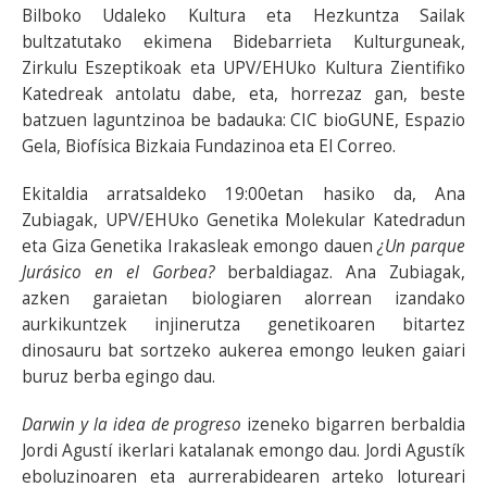
Bilboko Udaleko Kultura eta Hezkuntza Sailak
bultzatutako ekimena Bidebarrieta Kulturguneak,
Zirkulu Eszeptikoak eta UPV/EHUko Kultura Zientifiko
Katedreak antolatu dabe, eta, horrezaz gan, beste
batzuen laguntzinoa be badauka: CIC bioGUNE, Espazio
Gela, Biofísica Bizkaia Fundazinoa eta El Correo.
Ekitaldia arratsaldeko 19:00etan hasiko da, Ana
Zubiagak, UPV/EHUko Genetika Molekular Katedradun
eta Giza Genetika Irakasleak emongo dauen
¿Un parque
Jurásico en el Gorbea?
berbaldiagaz. Ana Zubiagak,
azken garaietan biologiaren alorrean izandako
aurkikuntzek injinerutza genetikoaren bitartez
dinosauru bat sortzeko aukerea emongo leuken gaiari
buruz berba egingo dau.
Darwin y la idea de progreso
izeneko bigarren berbaldia
Jordi Agustí ikerlari katalanak emongo dau. Jordi Agustík
eboluzinoaren eta aurrerabidearen arteko lotureari