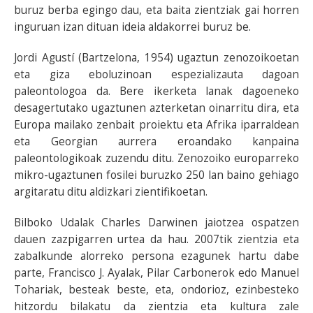
buruz berba egingo dau, eta baita zientziak gai horren
inguruan izan dituan ideia aldakorrei buruz be.
Jordi Agustí (Bartzelona, 1954) ugaztun zenozoikoetan
eta giza eboluzinoan espezializauta dagoan
paleontologoa da. Bere ikerketa lanak dagoeneko
desagertutako ugaztunen azterketan oinarritu dira, eta
Europa mailako zenbait proiektu eta Afrika iparraldean
eta Georgian aurrera eroandako kanpaina
paleontologikoak zuzendu ditu. Zenozoiko europarreko
mikro-ugaztunen fosilei buruzko 250 lan baino gehiago
argitaratu ditu aldizkari zientifikoetan.
Bilboko Udalak Charles Darwinen jaiotzea ospatzen
dauen zazpigarren urtea da hau. 2007tik zientzia eta
zabalkunde alorreko persona ezagunek hartu dabe
parte, Francisco J. Ayalak, Pilar Carbonerok edo Manuel
Tohariak, besteak beste, eta, ondorioz, ezinbesteko
hitzordu bilakatu da zientzia eta kultura zale