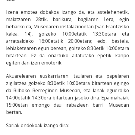
Izena emotea dobakoa izango da, eta astelehenetik,
maiatzaren 28tik, barikura, bagilaren 1era, egin
beharko da, Museoaren instalazinoetan (San Frantzisko
kalea, 14), goizeko 10:00etatik 13:30etara eta
arratsaldeko 16:00etatik 20:00etara; edo, bestela,
lehiaketearen egun berean, goizeko 8:30etik 10:00etara
bitartean. Ez da onartuko aitatutako epetik kanpo
egiten dan izen emoterik.
Akuarelearen euskarriaren, taularen eta papelaren
zigilatzea goizeko 8:30etik 10:00etara bitartean egingo
da Bilboko Berreginen Museoan, eta lanak eguerdiko
14:00etatik 14:30era bitartean jasoko dira. Epaimahaiak
15:00etan emongo dau irabazleen barri, Museoan
bertan.
Sariak ondokoak izango dira: