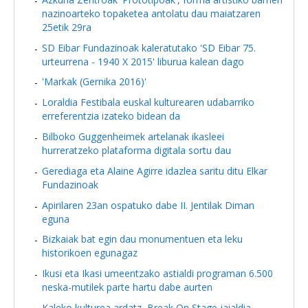
nazinoarteko topaketea antolatu dau maiatzaren
25etik 29ra
SD Eibar Fundazinoak kaleratutako 'SD Eibar 75.
urteurrena - 1940 X 2015' liburua kalean dago
'Markak (Gernika 2016)'
Loraldia Festibala euskal kulturearen udabarriko
erreferentzia izateko bidean da
Bilboko Guggenheimek artelanak ikasleei
hurreratzeko plataforma digitala sortu dau
Gerediaga eta Alaine Agirre idazlea saritu ditu Elkar
Fundazinoak
Apirilaren 23an ospatuko dabe II. Jentilak Diman
eguna
Bizkaiak bat egin dau monumentuen eta leku
historikoen egunagaz
Ikusi eta Ikasi umeentzako astialdi programan 6.500
neska-mutilek parte hartu dabe aurten
Kaleko kulturea ardatz, Break On Stage jaialdia