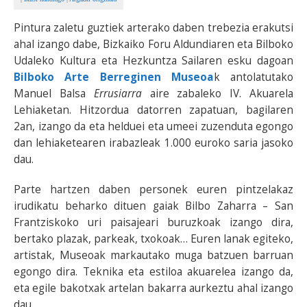
Pintura zaletu guztiek arterako daben trebezia erakutsi
ahal izango dabe, Bizkaiko Foru Aldundiaren eta Bilboko
Udaleko Kultura eta Hezkuntza Sailaren esku dagoan
Bilboko Arte Berreginen Museoa
k antolatutako
Manuel Balsa
Errusiarra
aire zabaleko IV. Akuarela
Lehiaketan. Hitzordua datorren zapatuan, bagilaren
2an, izango da eta helduei eta umeei zuzenduta egongo
dan lehiaketearen irabazleak 1.000 euroko saria jasoko
dau.
Parte hartzen daben personek euren pintzelakaz
irudikatu beharko dituen gaiak Bilbo Zaharra – San
Frantziskoko uri paisajeari buruzkoak izango dira,
bertako plazak, parkeak, txokoak… Euren lanak egiteko,
artistak, Museoak markautako muga batzuen barruan
egongo dira. Teknika eta estiloa akuarelea izango da,
eta egile bakotxak artelan bakarra aurkeztu ahal izango
dau.