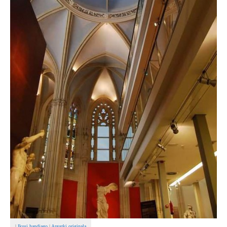
|
Ikusi handiago
|
Argazki originala