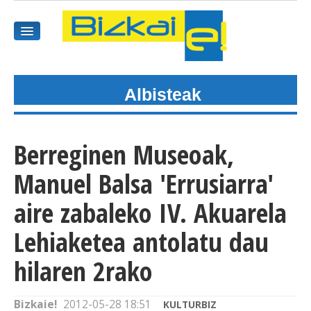
Albisteak
HASIEREA
HARPIDETU
Berreginen Museoak,
GAIAK
Manuel Balsa 'Errusiarra'
AGENDEA
aire zabaleko IV. Akuarela
Lehiaketea antolatu dau
KOMUNITATEA
hilaren 2rako
ALBISTE GUZTIAK
BIDEOAK
Bizkaie!
2012-05-28 18:51
KULTURBIZ