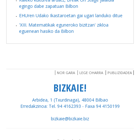
egingo dabe zapatuan Bilbon
EHUren Udako Ikastaroetan gai ugari landuko ditue
'XIII. Matematikak eguneroko bizitzan' zikloa
eguenean hasiko da Bilbon
NOR GARA
LEGE OHARRA
PUBLIZIDADEA
BIZKAIE!
Arbidea, 1 (Txurdinaga), 48004 Bilbao
Erredakzinoa: Tel. 94 4162393 - Faxa 94 4150199
bizkaie@bizkaie.biz