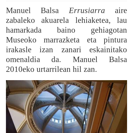
Manuel Balsa
Errusiarra
aire
BEREZIAK
zabaleko akuarela lehiaketea, lau
ARGAZKIAK
hamarkada baino gehiagotan
Museoko marrazketa eta pintura
irakasle izan zanari eskainitako
... AUKERA GEHIAGO
omenaldia da. Manuel Balsa
2010eko urtarrilean hil zan.