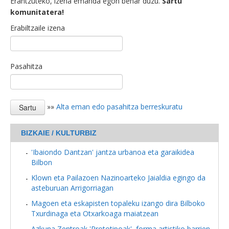
Erantzuteko, izena emanda egon behar duzu.
Sartu
komunitatera!
Erabiltzaile izena
Pasahitza
»»
Alta eman edo pasahitza berreskuratu
BIZKAIE / KULTURBIZ
'Ibaiondo Dantzan' jantza urbanoa eta garaikidea
Bilbon
Klown eta Pailazoen Nazinoarteko Jaialdia egingo da
asteburuan Arrigorriagan
Magoen eta eskapisten topaleku izango dira Bilboko
Txurdinaga eta Otxarkoaga maiatzean
Azkuna Zentroak 'Prototipoak', forma artistiko barrien