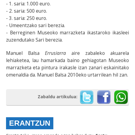
- 1. saria: 1.000 euro.
- 2. saria: 500 euro.
- 3. saria: 250 euro.
- Umeentzako sari berezia.
- Berreginen Museoko marrazketa ikastaroko ikasleei
zuzendutako Sari berezia.
Manuel Balsa
Errusiarra
aire zabaleko akuarela
lehiaketea, lau hamarkada baino gehiagotan Museoko
marrazketa eta pintura irakasle izan zanari eskainitako
omenaldia da. Manuel Balsa 2010eko urtarrilean hil zan.
Zabaldu artikulua:
ERANTZUN