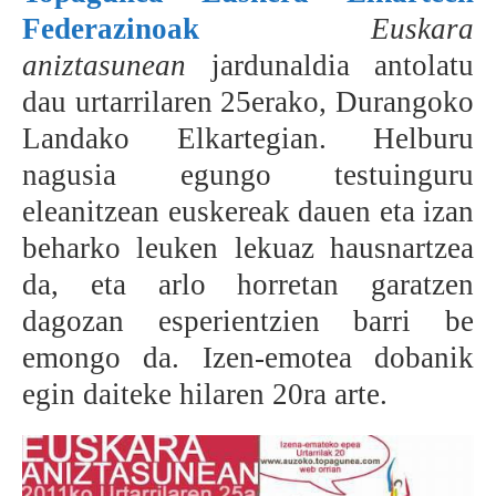
Federazinoak
Euskara
BEREZIAK
aniztasunean
jardunaldia antolatu
ARGAZKIAK
dau urtarrilaren 25erako, Durangoko
Landako Elkartegian. Helburu
nagusia egungo testuinguru
... AUKERA GEHIAGO
eleanitzean euskereak dauen eta izan
beharko leuken lekuaz hausnartzea
da, eta arlo horretan garatzen
dagozan esperientzien barri be
emongo da. Izen-emotea dobanik
egin daiteke hilaren 20ra arte.