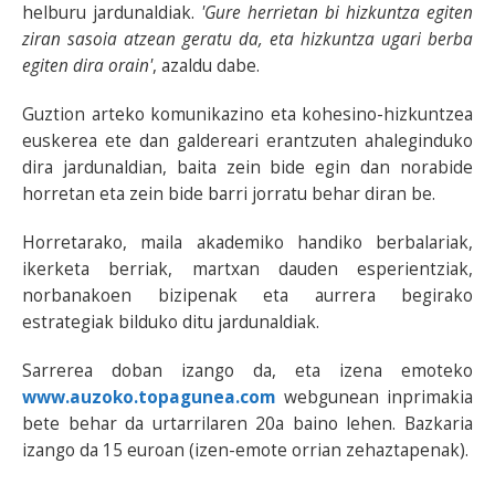
helburu jardunaldiak.
'Gure herrietan bi hizkuntza egiten
ziran sasoia atzean geratu da, eta hizkuntza ugari berba
egiten dira orain'
, azaldu dabe.
Guztion arteko komunikazino eta kohesino-hizkuntzea
euskerea ete dan galdereari erantzuten ahaleginduko
dira jardunaldian, baita zein bide egin dan norabide
horretan eta zein bide barri jorratu behar diran be.
Horretarako, maila akademiko handiko berbalariak,
ikerketa berriak, martxan dauden esperientziak,
norbanakoen bizipenak eta aurrera begirako
estrategiak bilduko ditu jardunaldiak.
Sarrerea doban izango da, eta izena emoteko
www.auzoko.topagunea.com
webgunean inprimakia
bete behar da urtarrilaren 20a baino lehen. Bazkaria
izango da 15 euroan (izen-emote orrian zehaztapenak).