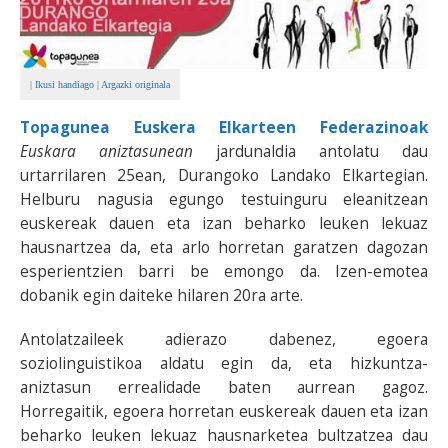
|
Ikusi handiago
|
Argazki originala
Topagunea Euskera Elkarteen Federazinoak
Euskara aniztasunean
jardunaldia antolatu dau
urtarrilaren 25ean, Durangoko Landako Elkartegian.
Helburu nagusia egungo testuinguru eleanitzean
euskereak dauen eta izan beharko leuken lekuaz
hausnartzea da, eta arlo horretan garatzen dagozan
esperientzien barri be emongo da. Izen-emotea
dobanik egin daiteke hilaren 20ra arte.
Antolatzaileek adierazo dabenez, egoera
soziolinguistikoa aldatu egin da, eta hizkuntza-
aniztasun errealidade baten aurrean gagoz.
Horregaitik, egoera horretan euskereak dauen eta izan
beharko leuken lekuaz hausnarketea bultzatzea dau