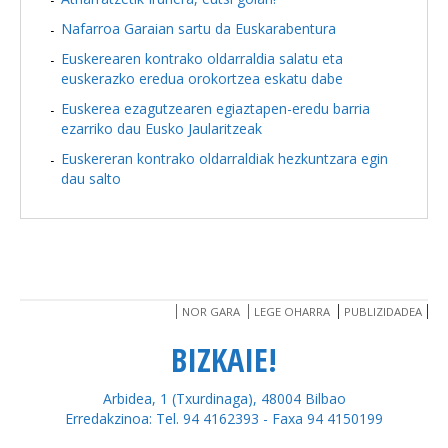
Nafarroa Garaian sartu da Euskarabentura
Euskerearen kontrako oldarraldia salatu eta
euskerazko eredua orokortzea eskatu dabe
Euskerea ezagutzearen egiaztapen-eredu barria
ezarriko dau Eusko Jaularitzeak
Euskereran kontrako oldarraldiak hezkuntzara egin
dau salto
NOR GARA
LEGE OHARRA
PUBLIZIDADEA
BIZKAIE!
Arbidea, 1 (Txurdinaga), 48004 Bilbao
Erredakzinoa: Tel. 94 4162393 - Faxa 94 4150199