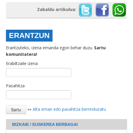
Zabaldu artikulua:
ERANTZUN
Erantzuteko, izena emanda egon behar duzu.
Sartu
komunitatera!
Erabiltzaile izena
Pasahitza
»»
Alta eman edo pasahitza berreskuratu
BIZKAIE / EUSKEREA BERBAGAI