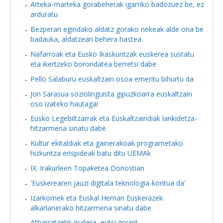
Arteka-marteka gorabeherak igarriko badozuez be, ez
arduratu
Bezperan egindako aldatz gorako nekeak alde ona be
badauka, aldatzean behera hastea
Nafarroak eta Eusko Ikaskuntzak euskerea sustatu
eta ikertzeko borondatea berretsi dabe
Pello Salaburu euskaltzain osoa emeritu bihurtu da
Jon Sarasua soziolinguista gipuzkoarra euskaltzain
oso izateko hautagai
Eusko Legebiltzarrak eta Euskaltzaindiak lankidetza-
hitzarmena sinatu dabe
Kultur ekitaldiak eta gainerakoak programetako
hizkuntza erispideak batu ditu UEMAk
IX. Irakurleen Topaketea Donostian
'Euskerearen jauzi digitala teknologia-kontua da'
Izarkomek eta Euskal Herrian Euskerazek
alkarlanerako hitzarmena sinatu dabe
Atharratzetik Iruñera, eutsi goiari!