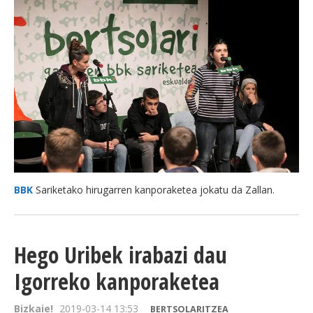
BBK
Sariketako hirugarren kanporaketea jokatu da Zallan.
Hego Uribek irabazi dau
Igorreko kanporaketea
Bizkaie!
2019-03-14 13:53
BERTSOLARITZEA