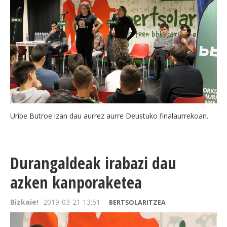
Uribe Butroe izan dau aurrez aurre Deustuko finalaurrekoan.
Durangaldeak irabazi dau
azken kanporaketea
Bizkaie!
2019-03-21 13:51
BERTSOLARITZEA