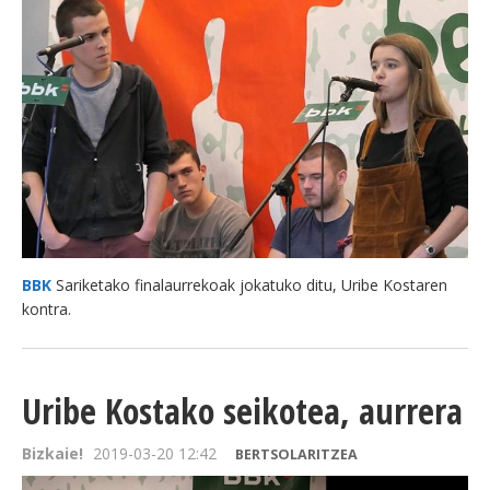
BBK
Sariketako finalaurrekoak jokatuko ditu, Uribe Kostaren
kontra.
Uribe Kostako seikotea, aurrera
Bizkaie!
2019-03-20 12:42
BERTSOLARITZEA