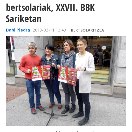
bertsolariak, XXVII. BBK
Sariketan
Dabi Piedra
2019-03-11 13:49
BERTSOLARITZEA