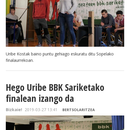
Uribe Kostak baino puntu gehiago eskuratu ditu Sopelako
finalaurrekoan.
Hego Uribe BBK Sariketako
finalean izango da
Bizkaie!
2019-03-27 13:41
BERTSOLARITZEA