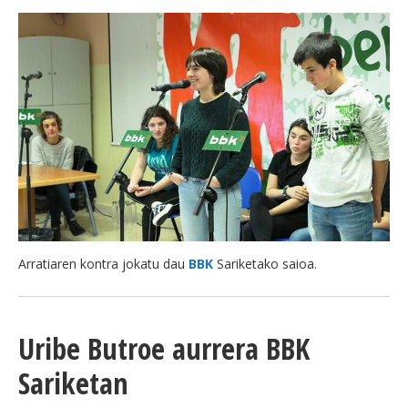
Arratiaren kontra jokatu dau
BBK
Sariketako saioa.
Uribe Butroe aurrera BBK
Sariketan