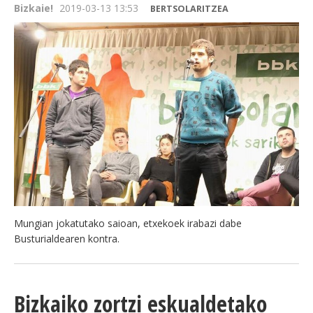
Bizkaie!
2019-03-13 13:53
BERTSOLARITZEA
Mungian jokatutako saioan, etxekoek irabazi dabe
Busturialdearen kontra.
Bizkaiko zortzi eskualdetako