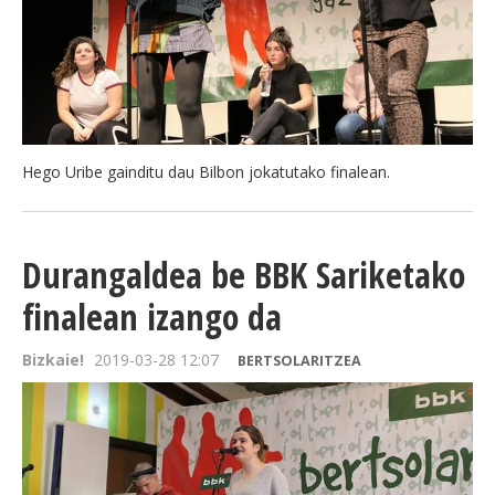
BEREZIAK
ARGAZKIAK
Hego Uribe gainditu dau Bilbon jokatutako finalean.
... AUKERA GEHIAGO
Durangaldea be BBK Sariketako
finalean izango da
Bizkaie!
2019-03-28 12:07
BERTSOLARITZEA