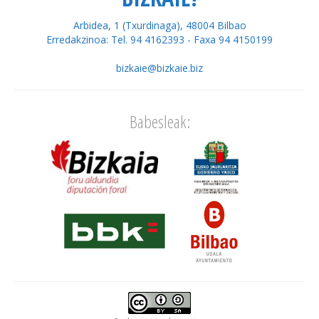
Arbidea, 1 (Txurdinaga), 48004 Bilbao
Erredakzinoa: Tel. 94 4162393 - Faxa 94 4150199
bizkaie@bizkaie.biz
Babesleak: