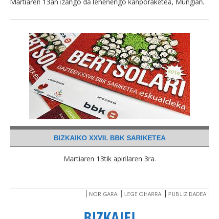
Martiaren 13an izango da lehenengo kanporaketea, Mungian.
BIZKAIKO XXVII. BBK SARIKETEA
Martiaren 13tik apirilaren 3ra.
NOR GARA
LEGE OHARRA
PUBLIZIDADEA
BIZKAIE!