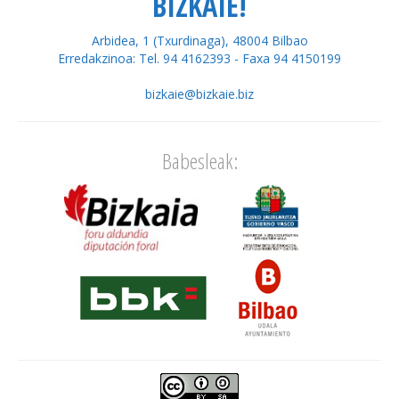
BIZKAIE!
Arbidea, 1 (Txurdinaga), 48004 Bilbao
Erredakzinoa: Tel. 94 4162393 - Faxa 94 4150199
bizkaie@bizkaie.biz
Babesleak: