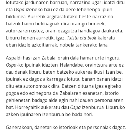
lotutako jardunaren barruan, narrazino ugari idatzi ditu
eta
Ospa
izeneko hau ez da bere lehenengo ipuin
bildumea. Aurretik argitaratutako beste narrazino
batzuk baino helduagoak dira oraingo honeek,
autorearen ustez, orain ezagutza handiagoa dauka eta.
Liburu honen aurretik, igaz,
Txistu eta biok
kaleratu
eban idazle azkoitiarrak, nobela tankerako lana.
Aspaldi hasi zan Zabala, orain dala hamar urte inguru,
Ospa
-ko ipuinak idazten. Halandabe, oraintsura arte ez
dau danak liburu baten batzeko aukerea ikusi. Izan be,
ipuinak ez dagoz alkarregaz lotuta, banan banan idatzi
ditu eta autonomoak dira. Batzen dituana iges egiteko
gogoa edo ezinegona da. Zabalaren esanetan, istorio
gehienetan badago alde egin nahi dauen personaiaren
bat. Horregaitik aukeratu dau
Ospa
izenburua. Liburuko
azken ipuinaren izenburua be bada hori.
Ganerakoan, danetariko istorioak eta personaiak dagoz.