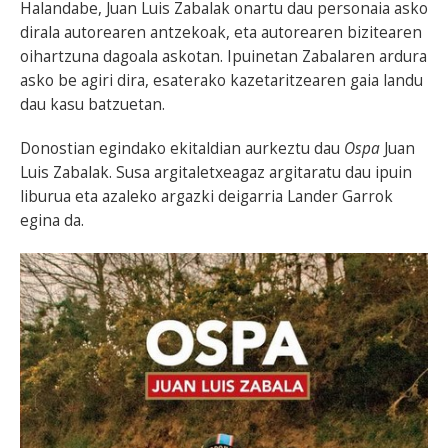
Halandabe, Juan Luis Zabalak onartu dau personaia asko
dirala autorearen antzekoak, eta autorearen bizitearen
oihartzuna dagoala askotan. Ipuinetan Zabalaren ardura
asko be agiri dira, esaterako kazetaritzearen gaia landu
dau kasu batzuetan.
Donostian egindako ekitaldian aurkeztu dau
Ospa
Juan
Luis Zabalak. Susa argitaletxeagaz argitaratu dau ipuin
liburua eta azaleko argazki deigarria Lander Garrok
egina da.