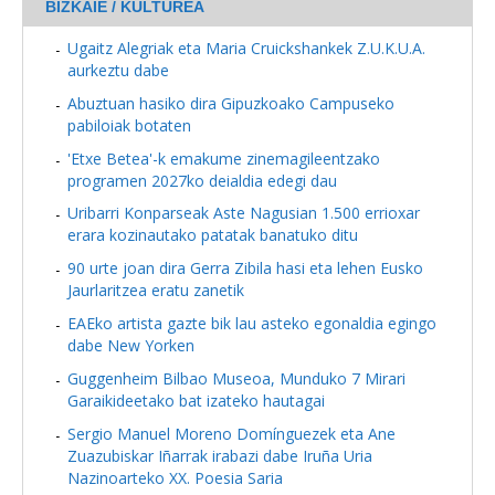
BIZKAIE / KULTUREA
Ugaitz Alegriak eta Maria Cruickshankek Z.U.K.U.A.
aurkeztu dabe
Abuztuan hasiko dira Gipuzkoako Campuseko
pabiloiak botaten
'Etxe Betea'-k emakume zinemagileentzako
programen 2027ko deialdia edegi dau
Uribarri Konparseak Aste Nagusian 1.500 errioxar
erara kozinautako patatak banatuko ditu
90 urte joan dira Gerra Zibila hasi eta lehen Eusko
Jaurlaritzea eratu zanetik
EAEko artista gazte bik lau asteko egonaldia egingo
dabe New Yorken
Guggenheim Bilbao Museoa, Munduko 7 Mirari
Garaikideetako bat izateko hautagai
Sergio Manuel Moreno Domínguezek eta Ane
Zuazubiskar Iñarrak irabazi dabe Iruña Uria
Nazinoarteko XX. Poesia Saria