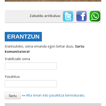
Zabaldu artikulua:
ERANTZUN
Erantzuteko, izena emanda egon behar duzu.
Sartu
komunitatera!
Erabiltzaile izena
Pasahitza
»»
Alta eman edo pasahitza berreskuratu