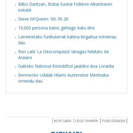
Bilbo Dantzan, Bizkai Euskal Folklore Alkartearen
eskutik
Steve MᶜQueen: '66-76-26'
10.000 persona baino gehiago batu dira
Larreinetako funikularrak kabina birgaitua estreinau
dau
Ron Lalá 'La Desconquista' lanagaz helduko da
Araiara
Galesko National Eisteddfod jaialdira doa Loraldia
Bermeoko Udalak Hilario Aurtenetxe Mentxaka
omendu dau
NOR GARA
LEGE OHARRA
PUBLIZIDADEA