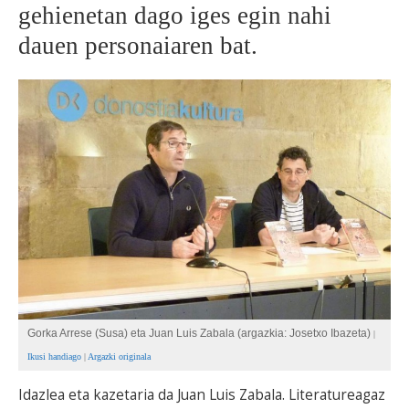
gehienetan dago iges egin nahi
BEREZIAK
dauen personaiaren bat.
ARGAZKIAK
... AUKERA GEHIAGO
Gorka Arrese (Susa) eta Juan Luis Zabala (argazkia: Josetxo Ibazeta)
|
Ikusi handiago
|
Argazki originala
Idazlea eta kazetaria da Juan Luis Zabala. Literatureagaz