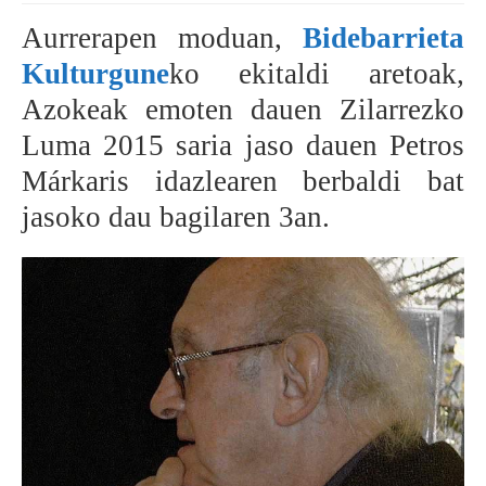
Aurrerapen moduan,
Bidebarrieta
BEREZIAK
Kulturgune
ko ekitaldi aretoak,
ARGAZKIAK
Azokeak emoten dauen Zilarrezko
Luma 2015 saria jaso dauen Petros
Márkaris idazlearen berbaldi bat
... AUKERA GEHIAGO
jasoko dau bagilaren 3an.