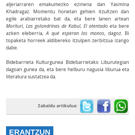
aljeriarraren emakumezko ezinena dan Yasmina
Khadragaz. Momentu honetan gehien itzultzen dan
egile arabiarretako bat da, eta bere lanen artean
Morituri, Las golondrinas de Kabul, El atentado
eta bere
azken eleberria,
A qué esperan los monos
, dagoz. Bi
topaketa horreek aldibereko itzulpen zerbitzua izango
dabe.
Bidebarrieta Kulturgunea Bidebarrietako Liburutegian
dagoan gunea da, eta bere helburu nagusia liburua eta
literatura sustatzea da.
Zabaldu artikulua:
ERANTZUN