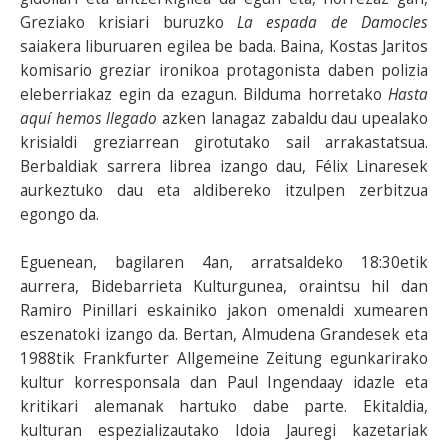
Greziako krisiari buruzko
La espada de Damocles
saiakera liburuaren egilea be bada. Baina, Kostas Jaritos
komisario greziar ironikoa protagonista daben polizia
eleberriakaz egin da ezagun. Bilduma horretako
Hasta
aquí hemos llegado
azken lanagaz zabaldu dau upealako
krisialdi greziarrean girotutako sail arrakastatsua.
Berbaldiak sarrera librea izango dau, Félix Linaresek
aurkeztuko dau eta aldibereko itzulpen zerbitzua
egongo da.
Eguenean, bagilaren 4an, arratsaldeko 18:30etik
aurrera, Bidebarrieta Kulturgunea, oraintsu hil dan
Ramiro Pinillari eskainiko jakon omenaldi xumearen
eszenatoki izango da. Bertan, Almudena Grandesek eta
1988tik Frankfurter Allgemeine Zeitung egunkarirako
kultur korresponsala dan Paul Ingendaay idazle eta
kritikari alemanak hartuko dabe parte. Ekitaldia,
kulturan espezializautako Idoia Jauregi kazetariak