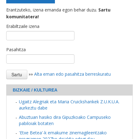
Erantzuteko, izena emanda egon behar duzu.
Sartu
komunitatera!
Erabiltzaile izena
Pasahitza
»»
Alta eman edo pasahitza berreskuratu
BIZKAIE / KULTUREA
Ugaitz Alegriak eta Maria Cruickshankek Z.U.K.U.A.
aurkeztu dabe
Abuztuan hasiko dira Gipuzkoako Campuseko
pabiloiak botaten
'Etxe Betea'-k emakume zinemagileentzako
programen 2027ko deialdia edegi dau