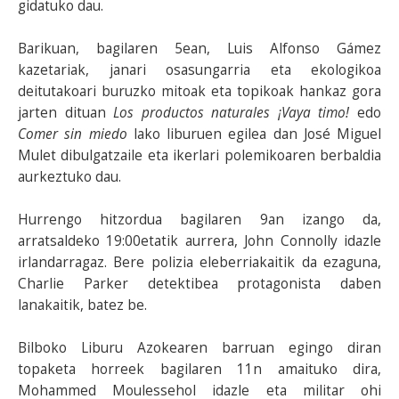
gidatuko dau.
Barikuan, bagilaren 5ean, Luis Alfonso Gámez
kazetariak, janari osasungarria eta ekologikoa
deitutakoari buruzko mitoak eta topikoak hankaz gora
jarten dituan
Los productos naturales ¡Vaya timo!
edo
Comer sin miedo
lako liburuen egilea dan José Miguel
Mulet dibulgatzaile eta ikerlari polemikoaren berbaldia
aurkeztuko dau.
Hurrengo hitzordua bagilaren 9an izango da,
arratsaldeko 19:00etatik aurrera, John Connolly idazle
irlandarragaz. Bere polizia eleberriakaitik da ezaguna,
Charlie Parker detektibea protagonista daben
lanakaitik, batez be.
Bilboko Liburu Azokearen barruan egingo diran
topaketa horreek bagilaren 11n amaituko dira,
Mohammed Moulessehol idazle eta militar ohi