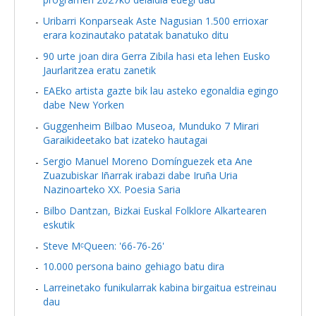
Uribarri Konparseak Aste Nagusian 1.500 errioxar
erara kozinautako patatak banatuko ditu
90 urte joan dira Gerra Zibila hasi eta lehen Eusko
Jaurlaritzea eratu zanetik
EAEko artista gazte bik lau asteko egonaldia egingo
dabe New Yorken
Guggenheim Bilbao Museoa, Munduko 7 Mirari
Garaikideetako bat izateko hautagai
Sergio Manuel Moreno Domínguezek eta Ane
Zuazubiskar Iñarrak irabazi dabe Iruña Uria
Nazinoarteko XX. Poesia Saria
Bilbo Dantzan, Bizkai Euskal Folklore Alkartearen
eskutik
Steve MᶜQueen: '66-76-26'
10.000 persona baino gehiago batu dira
Larreinetako funikularrak kabina birgaitua estreinau
dau