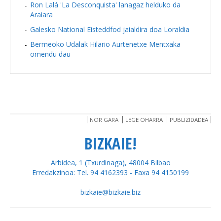
Ron Lalá 'La Desconquista' lanagaz helduko da
Araiara
Galesko National Eisteddfod jaialdira doa Loraldia
Bermeoko Udalak Hilario Aurtenetxe Mentxaka
omendu dau
NOR GARA
LEGE OHARRA
PUBLIZIDADEA
BIZKAIE!
Arbidea, 1 (Txurdinaga), 48004 Bilbao
Erredakzinoa: Tel. 94 4162393 - Faxa 94 4150199
bizkaie@bizkaie.biz