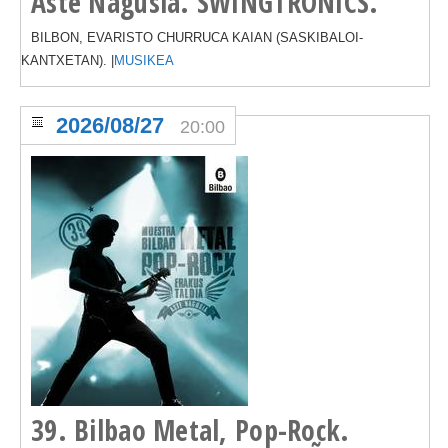
Aste Nagusia. SWINGTRONICS.
BILBON, EVARISTO CHURRUCA KAIAN (SASKIBALOI-
KANTXETAN). |
MUSIKEA
2026/08/27
20:00
39. Bilbao Metal, Pop-Rock.