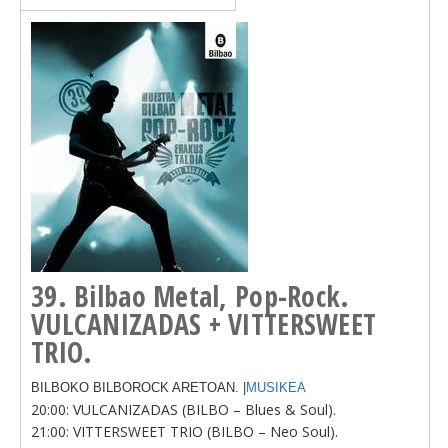
39. Bilbao Metal, Pop-Rock.
VULCANIZADAS + VITTERSWEET
TRIO.
BILBOKO BILBOROCK ARETOAN. |
MUSIKEA
20:00: VULCANIZADAS (BILBO – Blues & Soul).
21:00: VITTERSWEET TRIO (BILBO – Neo Soul).