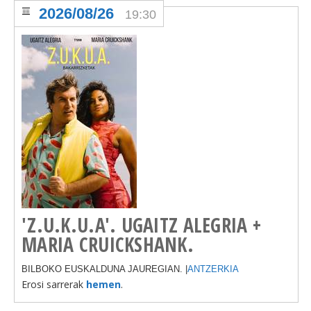
2026/08/26
19:30
'Z.U.K.U.A'. UGAITZ ALEGRIA +
MARIA CRUICKSHANK.
BILBOKO EUSKALDUNA JAUREGIAN. |
ANTZERKIA
Erosi sarrerak
hemen
.