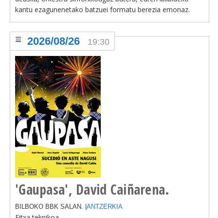
kantu ezagunenetako batzuei formatu berezia emonaz.
2026/08/26
19:30
'Gaupasa', David Caiñarena.
BILBOKO BBK SALAN. |
ANTZERKIA
Fitxa teknikoa