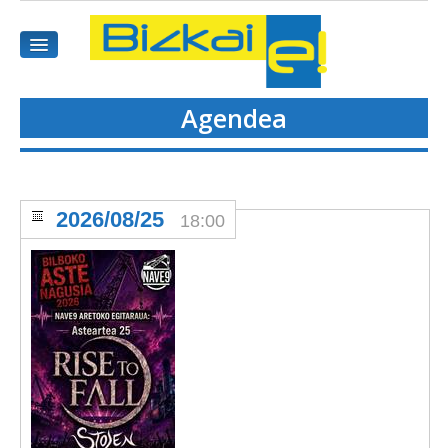
Agendea
HASIEREA
HARPIDETU
2026/08/25
18:00
GAIAK
AGENDEA
KOMUNITATEA
ALBISTE GUZTIAK
BIDEOAK