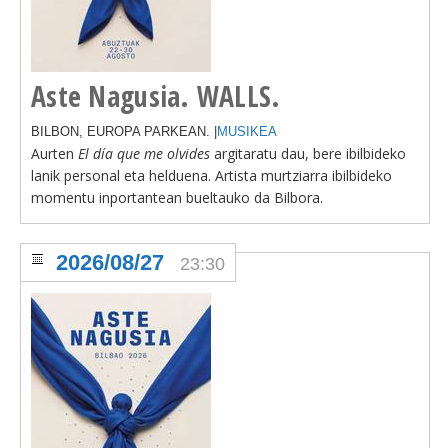
Aste Nagusia. WALLS.
BILBON, EUROPA PARKEAN. |
MUSIKEA
Aurten
El día que me olvides
argitaratu dau, bere ibilbideko
lanik personal eta helduena. Artista murtziarra ibilbideko
momentu inportantean bueltauko da Bilbora.
2026/08/27
23:30