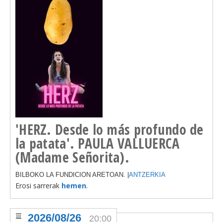
'HERZ. Desde lo más profundo de
la patata'. PAULA VALLUERCA
(Madame Señorita).
BILBOKO LA FUNDICION ARETOAN. |
ANTZERKIA
Erosi sarrerak
hemen
.
2026/08/26
20:00