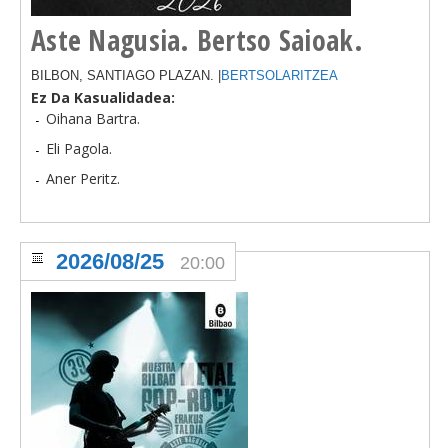
Aste Nagusia. Bertso Saioak.
BILBON, SANTIAGO PLAZAN. |
BERTSOLARITZEA
Ez Da Kasualidadea:
Oihana Bartra.
Eli Pagola.
Aner Peritz.
2026/08/25
20:00