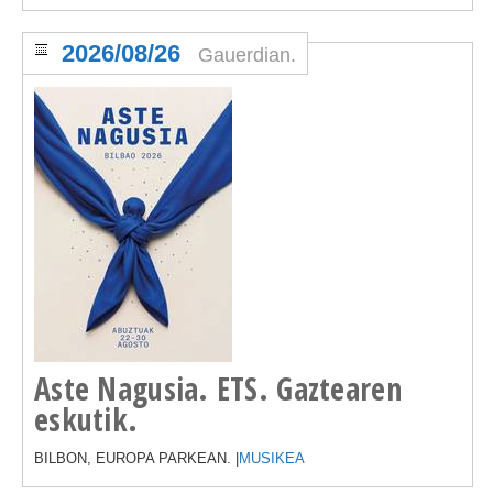
2026/08/26
Gauerdian.
Aste Nagusia. ETS. Gaztearen
eskutik.
BILBON, EUROPA PARKEAN. |
MUSIKEA