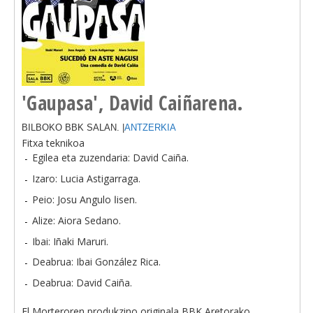
'Gaupasa', David Caiñarena.
BILBOKO BBK SALAN. |
ANTZERKIA
Fitxa teknikoa
Egilea eta zuzendaria: David Caiña.
Izaro: Lucia Astigarraga.
Peio: Josu Angulo اisen.
Alize: Aiora Sedano.
Ibai: Iñaki Maruri.
Deabrua: Ibai González Rica.
Deabrua: David Caiña.
El Morteroren produkzino originala BBK Aretorako.