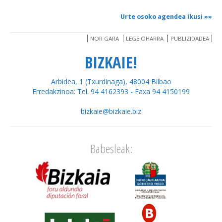
Urte osoko agendea ikusi
»»
NOR GARA
LEGE OHARRA
PUBLIZIDADEA
BIZKAIE!
Arbidea, 1 (Txurdinaga), 48004 Bilbao
Erredakzinoa: Tel. 94 4162393 - Faxa 94 4150199
bizkaie@bizkaie.biz
Babesleak: