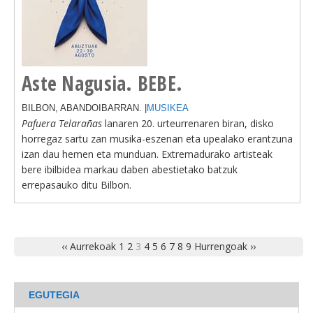
Aste Nagusia. BEBE.
BILBON, ABANDOIBARRAN. |
MUSIKEA
Pafuera Telarañas
lanaren 20. urteurrenaren biran, disko
horregaz sartu zan musika-eszenan eta upealako erantzuna
izan dau hemen eta munduan. Extremadurako artisteak
bere ibilbidea markau daben abestietako batzuk
errepasauko ditu Bilbon.
‹‹ Aurrekoak
1
2
3
4
5
6
7
8
9
Hurrengoak ››
EGUTEGIA