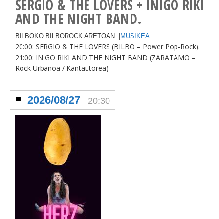
SERGIO & THE LOVERS + IÑIGO RIKI
AND THE NIGHT BAND.
BILBOKO BILBOROCK ARETOAN. |
MUSIKEA
20:00: SERGIO & THE LOVERS (BILBO – Power Pop-Rock).
21:00: IÑIGO RIKI AND THE NIGHT BAND (ZARATAMO –
Rock Urbanoa / Kantautorea).
2026/08/27
20:30