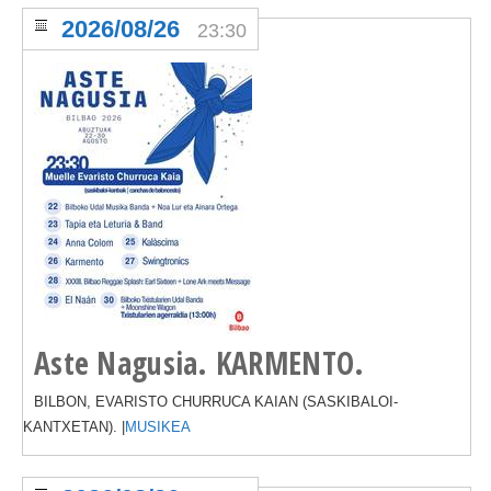
2026/08/26
23:30
Aste Nagusia. KARMENTO.
BILBON, EVARISTO CHURRUCA KAIAN (SASKIBALOI-
KANTXETAN). |
MUSIKEA