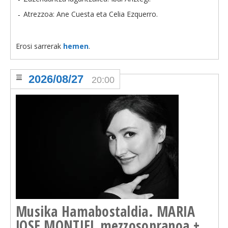
Atrezzoa: Ane Cuesta eta Celia Ezquerro.
Erosi sarrerak
hemen
.
2026/08/27
20:00
Musika Hamabostaldia. MARIA
JOSE MONTIEL mezzosopranoa +