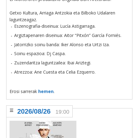
Getxo Kultura, Arriaga Antzokia eta Bilboko Udalaren
laguntzeagaz.
Eszenografia-diseinua: Lucía Astigarraga.
Argiztapenaren diseinua: Aitor “Pitxón” García Forniés.
Jatorrizko soinu banda: Iker Alonso eta Urtzi Iza.
Soinu espazioa: Dj Caspa.
Zuzendaritza laguntzailea: Ibai Ariztegi.
Atrezzoa: Ane Cuesta eta Celia Ezquerro.
Erosi sarrerak
hemen
.
2026/08/26
19:00