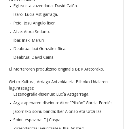
Egilea eta zuzendaria: David Caiña.
Izaro: Lucia Astigarraga.
Peio: Josu Angulo اisen.
Alize: Aiora Sedano.
Ibai: Iñaki Maruri.
Deabrua: Ibai González Rica.
Deabrua: David Caiña.
El Morteroren produkzino originala BBK Aretorako.
Getxo Kultura, Arriaga Antzokia eta Bilboko Udalaren
laguntzeagaz.
Eszenografia-diseinua: Lucía Astigarraga.
Argiztapenaren diseinua: Aitor “Pitxón” García Forniés.
Jatorrizko soinu banda: Iker Alonso eta Urtzi Iza.
Soinu espazioa: Dj Caspa.
Zuzendaritza laguntzailea: Ibai Ariztegi.