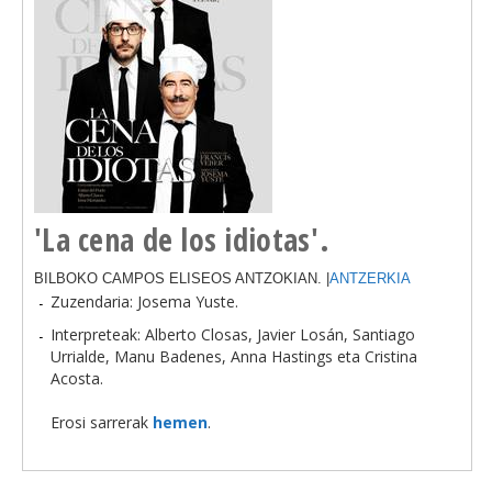
'La cena de los idiotas'.
BILBOKO CAMPOS ELISEOS ANTZOKIAN. |
ANTZERKIA
Zuzendaria: Josema Yuste.
Interpreteak: Alberto Closas, Javier Losán, Santiago
Urrialde, Manu Badenes, Anna Hastings eta Cristina
Acosta.
Erosi sarrerak
hemen
.