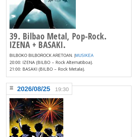
39. Bilbao Metal, Pop-Rock.
IZENA + BASAKI.
BILBOKO BILBOROCK ARETOAN. |
MUSIKEA
20:00: IZENA (BILBO – Rock Alternatiboa).
21:00: BASAKI (BILBO – Rock Metala).
2026/08/25
19:30