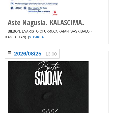
Aste Nagusia. KALASCIMA.
BILBON, EVARISTO CHURRUCA KAIAN (SASKIBALOI-
KANTXETAN). |
MUSIKEA
2026/08/25
13:00