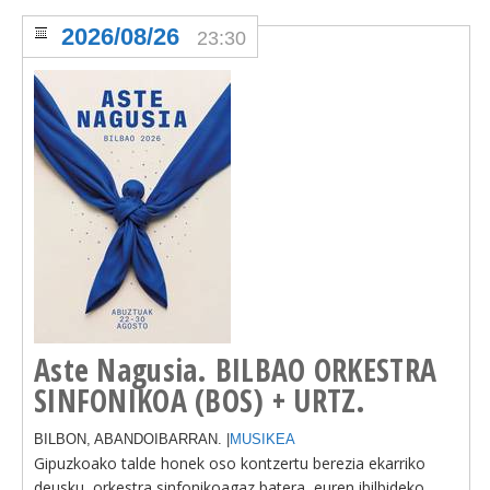
2026/08/26
23:30
Aste Nagusia. BILBAO ORKESTRA
SINFONIKOA (BOS) + URTZ.
BILBON, ABANDOIBARRAN. |
MUSIKEA
Gipuzkoako talde honek oso kontzertu berezia ekarriko
deusku, orkestra sinfonikoagaz batera, euren ibilbideko