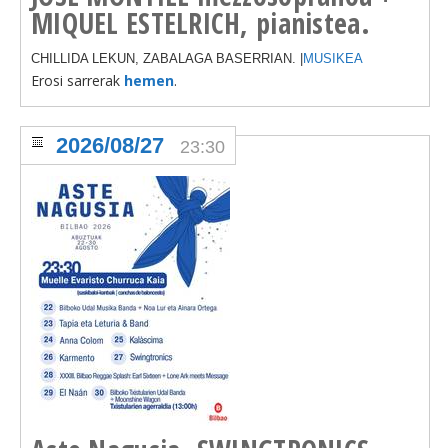
MIQUEL ESTELRICH, pianistea.
CHILLIDA LEKUN, ZABALAGA BASERRIAN. |
MUSIKEA
Erosi sarrerak
hemen
.
2026/08/27
23:30