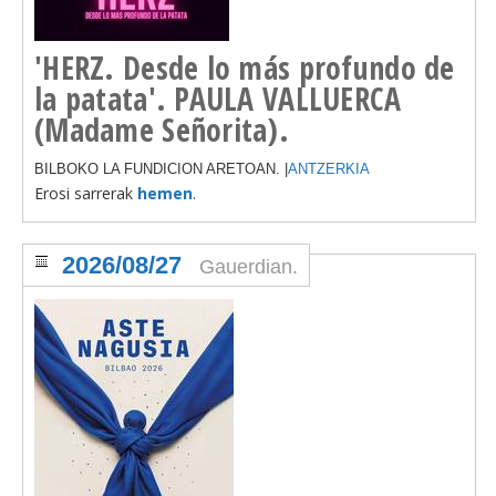
'HERZ. Desde lo más profundo de
la patata'. PAULA VALLUERCA
(Madame Señorita).
BILBOKO LA FUNDICION ARETOAN. |
ANTZERKIA
Erosi sarrerak
hemen
.
2026/08/27
Gauerdian.