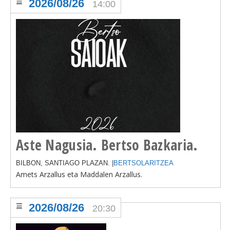
2026/08/26
14:00
Aste Nagusia. Bertso Bazkaria.
BILBON, SANTIAGO PLAZAN. |
BERTSOLARITZEA
Amets Arzallus eta Maddalen Arzallus.
2026/08/26
20:30