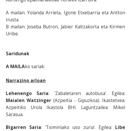
A mailan: Yolanda Arrieta, Igone Etxebarria eta Antton
Irusta.
B mailan: Joseba Butron, Jabier Kaltzakorta eta Kirmen
Uribe.
Saridunak
A MAILA
ko sariak:
Narrazino arloan
Lehenengo Saria
: 'Zabaletaren autobusa'. Egilea:
Maialen Watzinger
(Azpeitia - Gipuzkoa). Ikastetxea:
Azpeitiko Urola Ikastola BHI. Laguntzailea: Mikel
Sarasua.
Bigarren Saria
: 'Tximiniako uso zuria'. Egilea:
Libe