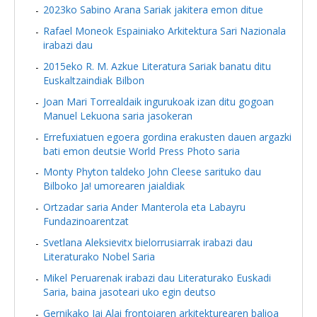
2023ko Sabino Arana Sariak jakitera emon ditue
Rafael Moneok Espainiako Arkitektura Sari Nazionala
irabazi dau
2015eko R. M. Azkue Literatura Sariak banatu ditu
Euskaltzaindiak Bilbon
Joan Mari Torrealdaik ingurukoak izan ditu gogoan
Manuel Lekuona saria jasokeran
Errefuxiatuen egoera gordina erakusten dauen argazki
bati emon deutsie World Press Photo saria
Monty Phyton taldeko John Cleese sarituko dau
Bilboko Ja! umorearen jaialdiak
Ortzadar saria Ander Manterola eta Labayru
Fundazinoarentzat
Svetlana Aleksievitx bielorrusiarrak irabazi dau
Literaturako Nobel Saria
Mikel Peruarenak irabazi dau Literaturako Euskadi
Saria, baina jasoteari uko egin deutso
Gernikako Jai Alai frontoiaren arkitekturearen balioa