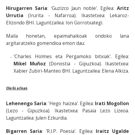
Hirugarren Saria
: 'Guzizco Jaun noble'. Egilea:
Aritz
Urrutia
(Irurita - Nafarroa). Ikastetxea: Lekaroz-
Elizondo BHI. Laguntzailea: Ion Gorrotxategi.
Maila honetan, epaimahaikoak ondoko lana
argitaratzeko gomendioa emon dau:
'Charles Holmes eta Pergamoko bitxiak'. Egilea:
Mikel Muñoz
(Donostia - Gipuzkoa). Ikastetxea:
Xabier Zubiri-Manteo BHI. Laguntzailea: Elena Alkiza.
Olerki arloan
Lehenengo Saria
: 'Hego haizea'. Egilea:
Irati Mogollon
(Lezo - Gipuzkoa). Ikastetxea: Pasaia Lezo Lizeoa.
Laguntzailea: Julen Ezkurdia.
Bigarren Saria
: 'R.I.P. Poesia'. Egilea:
Iraitz Ugalde