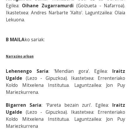
Egilea:
Oihane Zugarramurdi
(Goizueta - Nafarroa).
Ikastetxea: Andres Narbarte 'Xalto'. Laguntzailea: Olaia
Lekuona.
B MAILA
ko sariak:
Narrazino arloan
Lehenengo Saria
: 'Mendian gora'. Egilea:
Iraitz
Ugalde
(Lezo - Gipuzkoa). Ikastetxea: Errenteriako
Koldo Mitxelena Institutua. Laguntzailea: Jon Puy
Mariezkurrena.
Bigarren Saria
: 'Pareta bezain zuri'. Egilea:
Iraitz
Ugalde
(Lezo - Gipuzkoa). Ikastetxea: Errenteriako
Koldo Mitxelena Institutua. Laguntzailea: Jon Puy
Mariezkurrena