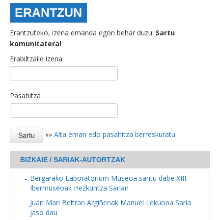
ERANTZUN
Erantzuteko, izena emanda egon behar duzu.
Sartu
komunitatera!
Erabiltzaile izena
Pasahitza
»»
Alta eman edo pasahitza berreskuratu
BIZKAIE / SARIAK-AUTORTZAK
Bergarako Laboratorium Museoa saritu dabe XIII.
Ibermuseoak Hezkuntza Sarian
Juan Mari Beltran Argiñenak Manuel Lekuona Saria
jaso dau