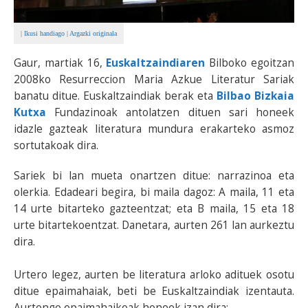
|
Ikusi handiago
|
Argazki originala
Gaur, martiak 16,
Euskaltzaindiaren
Bilboko egoitzan
2008ko Resurreccion Maria Azkue Literatur Sariak
banatu ditue. Euskaltzaindiak berak eta
Bilbao Bizkaia
Kutxa
Fundazinoak antolatzen dituen sari honeek
idazle gazteak literatura mundura erakarteko asmoz
sortutakoak dira.
Sariek bi lan mueta onartzen ditue: narrazinoa eta
olerkia. Edadeari begira, bi maila dagoz: A maila, 11 eta
14 urte bitarteko gazteentzat; eta B maila, 15 eta 18
urte bitartekoentzat. Danetara, aurten 261 lan aurkeztu
dira.
Urtero legez, aurten be literatura arloko adituek osotu
ditue epaimahaiak, beti be Euskaltzaindiak izentauta.
Aurtengo epaimahaikoak honeek izan dira: