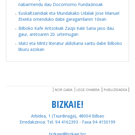
nabarmendu dau Docomomo Fundazinoak
Euskaltzaindiak eta Mundakako Udalak Jose Manuel
Etxeita omenduko dabe garagarrilaren 10ean
Bilboko Kafe Antzokiak Zazpi Kale Saria jaso dau
gaur, aretoaren 20. urtemugan
Idatz eta Mintz literatur aldizkaria saritu dabe Bilboko
liburu azokan
NOR GARA
LEGE OHARRA
PUBLIZIDADEA
BIZKAIE!
Arbidea, 1 (Txurdinaga), 48004 Bilbao
Erredakzinoa: Tel. 94 4162393 - Faxa 94 4150199
bizkaie@bizkaie.biz