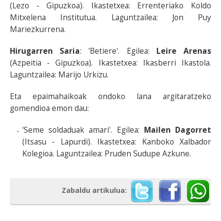
(Lezo - Gipuzkoa). Ikastetxea: Errenteriako Koldo
Mitxelena Institutua. Laguntzailea: Jon Puy
Mariezkurrena.
Hirugarren Saria
: 'Betiere'. Egilea:
Leire Arenas
(Azpeitia - Gipuzkoa). Ikastetxea: Ikasberri Ikastola.
Laguntzailea: Marijo Urkizu.
Eta epaimahaikoak ondoko lana argitaratzeko
gomendioa emon dau:
'Seme soldaduak amari'. Egilea:
Mailen Dagorret
(Itsasu - Lapurdi). Ikastetxea: Kanboko Xalbador
Kolegioa. Laguntzailea: Pruden Sudupe Azkune.
Zabaldu artikulua: