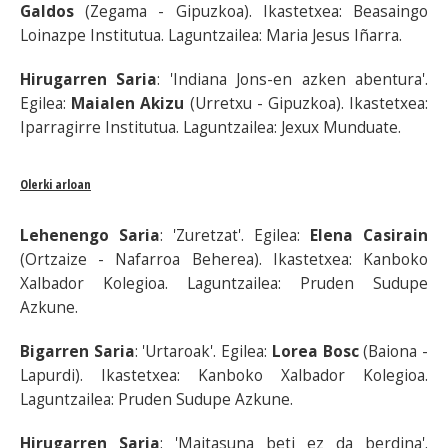
Galdos
(Zegama - Gipuzkoa). Ikastetxea: Beasaingo
Loinazpe Institutua. Laguntzailea: Maria Jesus Iñarra.
Hirugarren Saria
: 'Indiana Jons-en azken abentura'.
Egilea:
Maialen Akizu
(Urretxu - Gipuzkoa). Ikastetxea:
Iparragirre Institutua. Laguntzailea: Jexux Munduate.
Olerki arloan
Lehenengo Saria
: 'Zuretzat'. Egilea:
Elena Casirain
(Ortzaize - Nafarroa Beherea). Ikastetxea: Kanboko
Xalbador Kolegioa. Laguntzailea: Pruden Sudupe
Azkune.
Bigarren Saria
: 'Urtaroak'. Egilea:
Lorea Bosc
(Baiona -
Lapurdi). Ikastetxea: Kanboko Xalbador Kolegioa.
Laguntzailea: Pruden Sudupe Azkune.
Hirugarren Saria
: 'Maitasuna beti ez da berdina'.