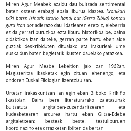
Miren Agur Meabek azaldu dau bultzada sentimental
baten ostean erabagi ebala liburua idaztea.
Kronikari
txiki baten leihotik istorio handi bat (Gerra Zibila) kontau
gura izan dot
adierazo dau. Idazlearen eretxiz, eleberria
ez da gerrari buruzkoa ezta liburu historikoa be, baina
didaktikoa izan daiteke, gerran parte hartu eben alde
guztiak deskribiduten ditualako eta irakurleak ume
euskaldun baten begietatik ikusten dauelako gatazkea.
Miren Agur Meabe Lekeition jaio zan 1962an.
Magisteritza ikasketak egin zituan lehenengo, eta
ondoren Euskal Filologian lizentziau zan.
Urtetan irakaskuntzan lan egin eban Bilboko Kirikiño
Ikastolan. Baina bere literaturarako zaletasunak
bultzatuta, argitalpen-zuzendaritzearen eta
kudeaketearen ardurea hartu eban Giltza-Edebe
argitaletxean; besteak beste, testuliburuen
koordinazino eta orrazketan ibilten da bertan.