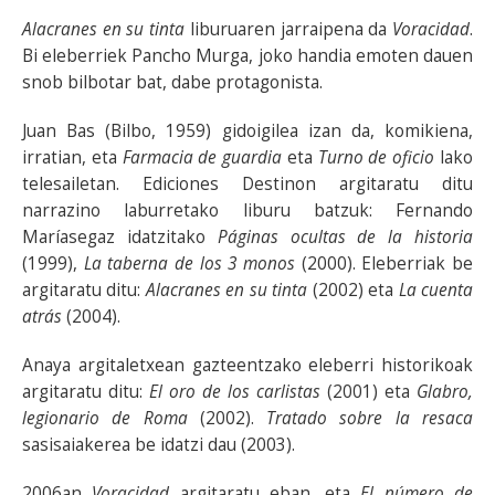
Alacranes en su tinta
liburuaren jarraipena da
Voracidad
.
Bi eleberriek Pancho Murga, joko handia emoten dauen
snob bilbotar bat, dabe protagonista.
Juan Bas (Bilbo, 1959) gidoigilea izan da, komikiena,
irratian, eta
Farmacia de guardia
eta
Turno de oficio
lako
telesailetan. Ediciones Destinon argitaratu ditu
narrazino laburretako liburu batzuk: Fernando
Maríasegaz idatzitako
Páginas ocultas de la historia
(1999),
La taberna de los 3 monos
(2000). Eleberriak be
argitaratu ditu:
Alacranes en su tinta
(2002) eta
La cuenta
atrás
(2004).
Anaya argitaletxean gazteentzako eleberri historikoak
argitaratu ditu:
El oro de los carlistas
(2001) eta
Glabro,
legionario de Roma
(2002).
Tratado sobre la resaca
sasisaiakerea be idatzi dau (2003).
2006an
Voracidad
argitaratu eban, eta
El número de