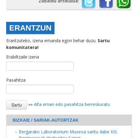
Zabaldu artikulua:
ERANTZUN
Erantzuteko, izena emanda egon behar duzu.
Sartu
komunitatera!
Erabiltzaile izena
Pasahitza
»»
Alta eman edo pasahitza berreskuratu
BIZKAIE / SARIAK-AUTORTZAK
Bergarako Laboratorium Museoa saritu dabe XIII.
Ibermuseoak Hezkuntza Sarian