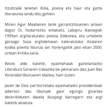
Itzultzaile lanetan ibilia, poesia eta haur eta gazte
literaturea landu ditu gehien.
Miren Agur Meaberen lanik garrantzitsuenen artean
dagoz Oi, hodarrezko emakaitz, Labayru ikastegiak
1999an argitaratutako poesia bildumea, eta urtebete
geroago Susa argitaletxean kaleratutako Azalaren
kodea poema liburua; lan honengaitik jaso eban 2000.
urtean Kritika saria.
Beste alde batetik,
epaimahaiak gaztelaniazko
Literatura Sariaren irabazlea be jakinarazo dau: Juan Bas
Voracidad
liburuaren idazlea, hain zuzen.
Javier de Dios sail horretako epaimahaiko presidenteak
adierazo dau liburuak gaur egungo gizartea
deskribiduten dauela ikuspegi barregarri eta argi
batetik abiatuta.