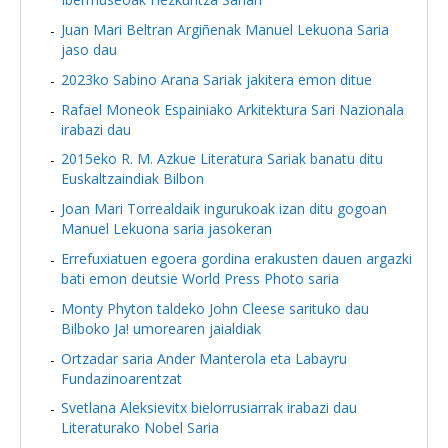
Juan Mari Beltran Argiñenak Manuel Lekuona Saria
jaso dau
2023ko Sabino Arana Sariak jakitera emon ditue
Rafael Moneok Espainiako Arkitektura Sari Nazionala
irabazi dau
2015eko R. M. Azkue Literatura Sariak banatu ditu
Euskaltzaindiak Bilbon
Joan Mari Torrealdaik ingurukoak izan ditu gogoan
Manuel Lekuona saria jasokeran
Errefuxiatuen egoera gordina erakusten dauen argazki
bati emon deutsie World Press Photo saria
Monty Phyton taldeko John Cleese sarituko dau
Bilboko Ja! umorearen jaialdiak
Ortzadar saria Ander Manterola eta Labayru
Fundazinoarentzat
Svetlana Aleksievitx bielorrusiarrak irabazi dau
Literaturako Nobel Saria