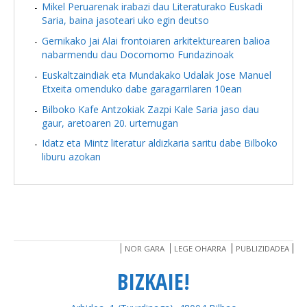
Mikel Peruarenak irabazi dau Literaturako Euskadi
Saria, baina jasoteari uko egin deutso
Gernikako Jai Alai frontoiaren arkitekturearen balioa
nabarmendu dau Docomomo Fundazinoak
Euskaltzaindiak eta Mundakako Udalak Jose Manuel
Etxeita omenduko dabe garagarrilaren 10ean
Bilboko Kafe Antzokiak Zazpi Kale Saria jaso dau
gaur, aretoaren 20. urtemugan
Idatz eta Mintz literatur aldizkaria saritu dabe Bilboko
liburu azokan
NOR GARA
LEGE OHARRA
PUBLIZIDADEA
BIZKAIE!