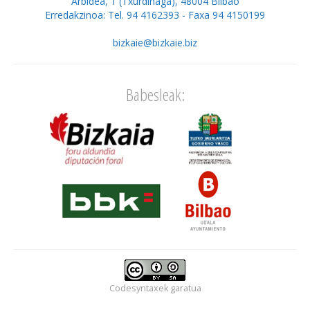
Arbidea, 1 (Txurdinaga), 48004 Bilbao
Erredakzinoa: Tel. 94 4162393 - Faxa 94 4150199
bizkaie@bizkaie.biz
Babesleak:
Codesyntaxek
garatua