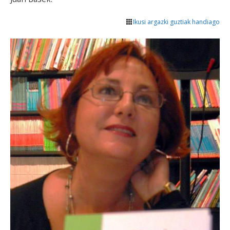
Ikusi argazki guztiak handiago