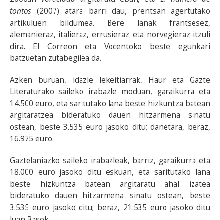
tontos
(2007) atara barri dau, prentsan agertutako
artikuluen bildumea. Bere lanak frantsesez,
alemanieraz, italieraz, errusieraz eta norvegieraz itzuli
dira. El Correon eta Vocentoko beste egunkari
batzuetan zutabegilea da.
Azken buruan, idazle lekeitiarrak, Haur eta Gazte
Literaturako saileko irabazle moduan, garaikurra eta
14.500 euro, eta saritutako lana beste hizkuntza batean
argitaratzea bideratuko dauen hitzarmena sinatu
ostean, beste 3.535 euro jasoko ditu; danetara, beraz,
16.975 euro.
Gaztelaniazko saileko irabazleak, barriz, garaikurra eta
18.000 euro jasoko ditu eskuan, eta saritutako lana
beste hizkuntza batean argitaratu ahal izatea
bideratuko dauen hitzarmena sinatu ostean, beste
3.535 euro jasoko ditu; beraz, 21.535 euro jasoko ditu
Juan Basek.