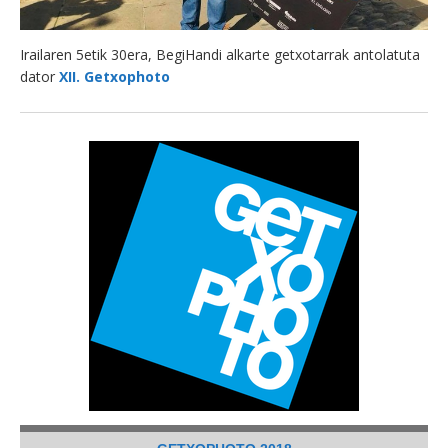
Irailaren 5etik 30era, BegiHandi alkarte getxotarrak antolatuta
dator
XII. Getxophoto