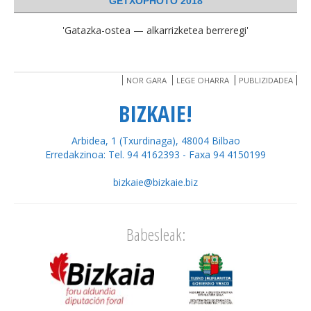
GETXOPHOTO 2018
'Gatazka-ostea — alkarrizketea berreregi'
NOR GARA
LEGE OHARRA
PUBLIZIDADEA
BIZKAIE!
Arbidea, 1 (Txurdinaga), 48004 Bilbao
Erredakzinoa: Tel. 94 4162393 - Faxa 94 4150199
bizkaie@bizkaie.biz
Babesleak: