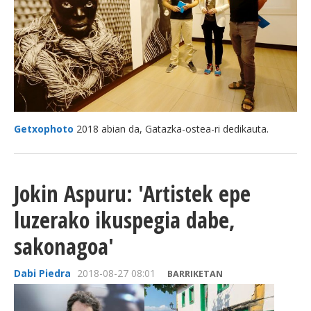
Getxophoto
2018 abian da, Gatazka-ostea-ri dedikauta.
Jokin Aspuru: 'Artistek epe
luzerako ikuspegia dabe,
sakonagoa'
Dabi Piedra
2018-08-27 08:01
BARRIKETAN