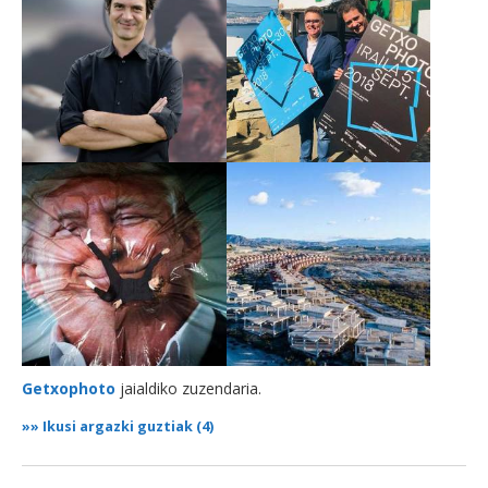
Getxophoto
jaialdiko zuzendaria.
»»
Ikusi argazki guztiak (4)