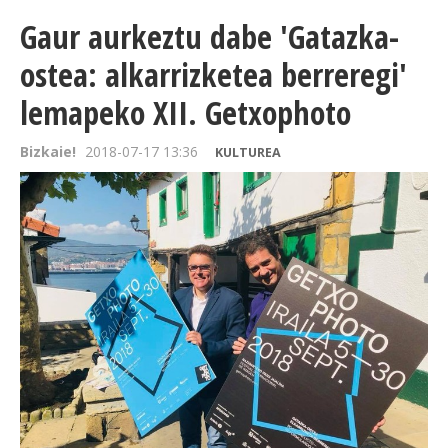
Gaur aurkeztu dabe 'Gatazka-
ostea: alkarrizketea berreregi'
lemapeko XII. Getxophoto
Bizkaie!
2018-07-17 13:36
KULTUREA