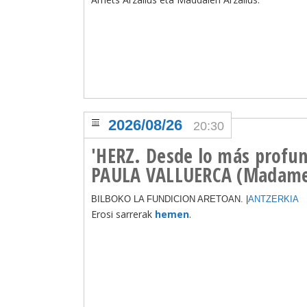
2026/08/26
20:30
'HERZ. Desde lo más profun
PAULA VALLUERCA (Madame 
BILBOKO LA FUNDICION ARETOAN. |
ANTZERKIA
Erosi sarrerak
hemen
.