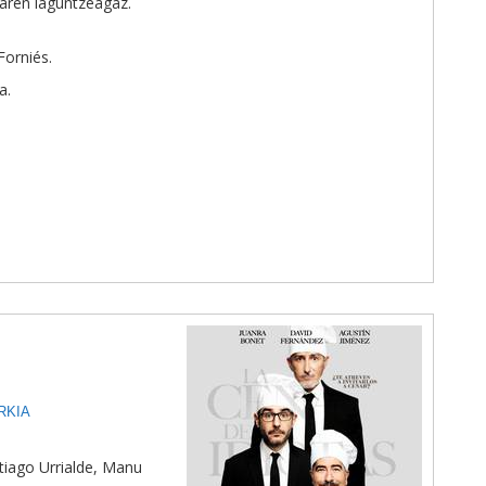
laren laguntzeagaz.
Forniés.
a.
RKIA
ntiago Urrialde, Manu