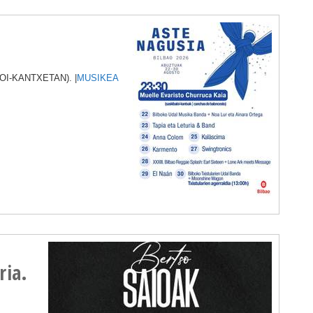
I-KANTXETAN). |
MUSIKEA
ria.