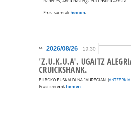
Badenes, Anna Hastings eta Cristina Acosta.
Erosi sarrerak
hemen
.
2026/08/26
19:30
'Z.U.K.U.A'. UGAITZ ALEGR
CRUICKSHANK.
BILBOKO EUSKALDUNA JAUREGIAN. |
ANTZERKIA
Erosi sarrerak
hemen
.