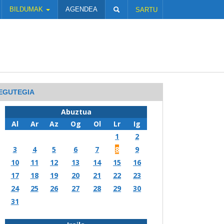
BILDUMAK
AGENDEA
SARTU
EGUTEGIA
Abuztua
Al
Ar
Az
Og
Ol
Lr
Ig
1
2
3
4
5
6
7
8
9
10
11
12
13
14
15
16
17
18
19
20
21
22
23
24
25
26
27
28
29
30
31