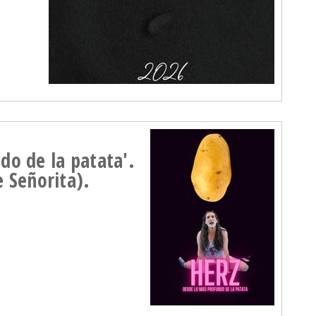
do de la patata'.
Señorita).