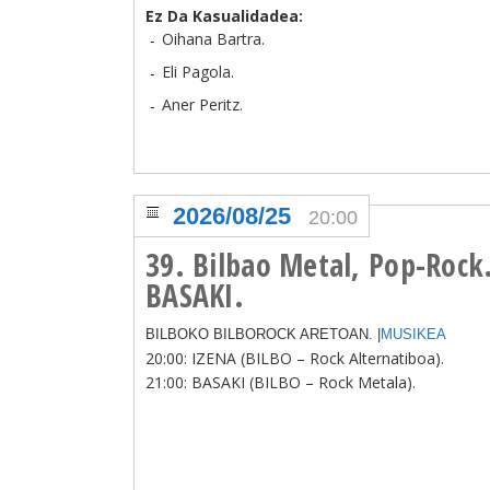
Ez Da Kasualidadea:
Oihana Bartra.
Eli Pagola.
Aner Peritz.
2026/08/25
20:00
39. Bilbao Metal, Pop-Rock
BASAKI.
BILBOKO BILBOROCK ARETOAN. |
MUSIKEA
20:00: IZENA (BILBO – Rock Alternatiboa).
21:00: BASAKI (BILBO – Rock Metala).