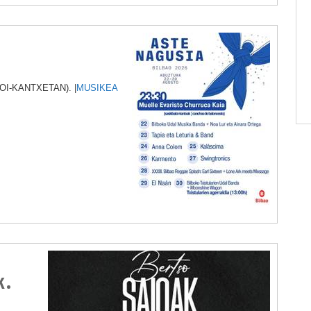
I-KANTXETAN). |
MUSIKEA
k.