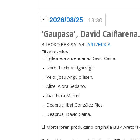
2026/08/25
19:30
'Gaupasa', David Caiñarena
BILBOKO BBK SALAN. |
ANTZERKIA
Fitxa teknikoa
Egilea eta zuzendaria: David Caiña.
Izaro: Lucia Astigarraga.
Peio: Josu Angulo اisen.
Alize: Aiora Sedano.
Ibai: Iñaki Maruri.
Deabrua: Ibai González Rica.
Deabrua: David Caiña.
El Morteroren produkzino originala BBK Aretora