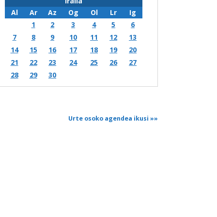
Iraila
Al
Ar
Az
Og
Ol
Lr
Ig
1
2
3
4
5
6
7
8
9
10
11
12
13
14
15
16
17
18
19
20
21
22
23
24
25
26
27
28
29
30
Urte osoko agendea ikusi
»»