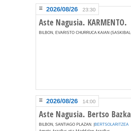
2026/08/26
23:30
Aste Nagusia. KARMENTO.
BILBON, EVARISTO CHURRUCA KAIAN (SASKIBALO
2026/08/26
14:00
Aste Nagusia. Bertso Bazka
BILBON, SANTIAGO PLAZAN. |
BERTSOLARITZEA
Amets Arzallus eta Maddalen Arzallus.