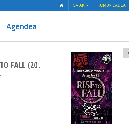
GAIAK
KOMUNIDADEA
Agendea
 TO FALL (20.
.