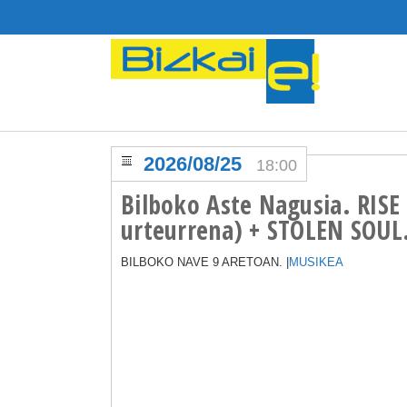
2026/08/25
18:00
Bilboko Aste Nagusia. RISE
urteurrena) + STOLEN SOUL
BILBOKO NAVE 9 ARETOAN. |
MUSIKEA