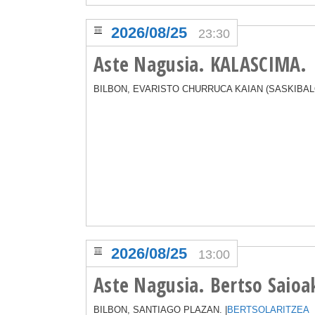
2026/08/25
23:30
Aste Nagusia. KALASCIMA.
BILBON, EVARISTO CHURRUCA KAIAN (SASKIBALO
2026/08/25
13:00
Aste Nagusia. Bertso Saioa
BILBON, SANTIAGO PLAZAN. |
BERTSOLARITZEA