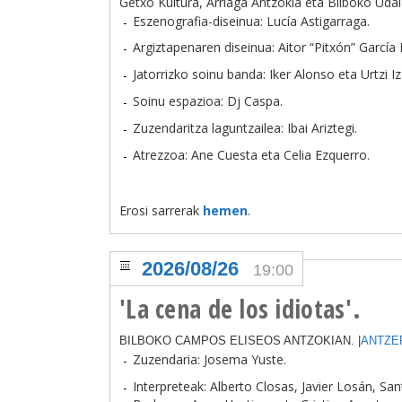
Getxo Kultura, Arriaga Antzokia eta Bilboko Uda
Eszenografia-diseinua: Lucía Astigarraga.
Argiztapenaren diseinua: Aitor “Pitxón” García 
Jatorrizko soinu banda: Iker Alonso eta Urtzi Iz
Soinu espazioa: Dj Caspa.
Zuzendaritza laguntzailea: Ibai Ariztegi.
Atrezzoa: Ane Cuesta eta Celia Ezquerro.
Erosi sarrerak
hemen
.
2026/08/26
19:00
'La cena de los idiotas'.
BILBOKO CAMPOS ELISEOS ANTZOKIAN. |
ANTZE
Zuzendaria: Josema Yuste.
Interpreteak: Alberto Closas, Javier Losán, Sa