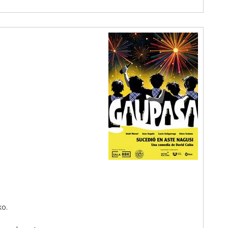
.
ko.