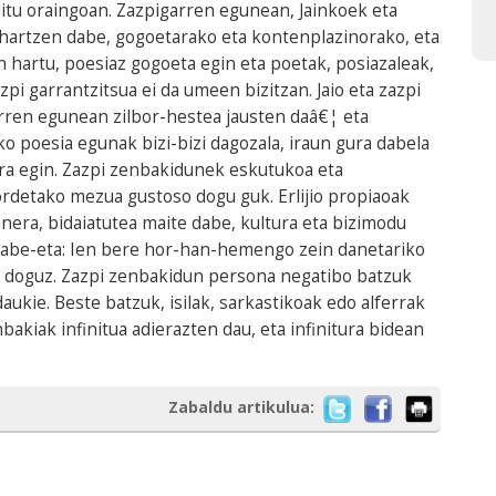
ditu oraingoan. Zazpigarren egunean, Jainkoek eta
 hartzen dabe, gogoetarako eta kontenplazinorako, eta
 hartu, poesiaz gogoeta egin eta poetak, posiazaleak,
pi garrantzitsua ei da umeen bizitzan. Jaio eta zazpi
arren egunean zilbor-hestea jausten daâ€¦ eta
o poesia egunak bizi-bizi dagozala, iraun gura dabela
ra egin. Zazpi zenbakidunek eskutukoa eta
rdetako mezua gustoso dogu guk. Erlijio propiaoak
Ganera, bidaiatutea maite dabe, kultura eta bizimodu
dabe-eta: Ien bere hor-han-hemengo zein danetariko
ko doguz. Zazpi zenbakidun persona negatibo batzuk
kie. Beste batzuk, isilak, sarkastikoak edo alferrak
nbakiak infinitua adierazten dau, eta infinitura bidean
Zabaldu artikulua: