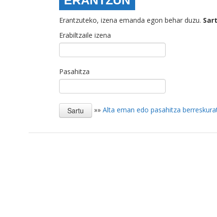
ERANTZUN
Erantzuteko, izena emanda egon behar duzu.
Sar
Erabiltzaile izena
Pasahitza
»»
Alta eman edo pasahitza berreskura