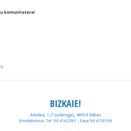
tu komunitatera!
tu
BIZKAIE!
Arbidea, 1 (Txurdinaga), 48004 Bilbao
Erredakzinoa: Tel. 94 4162393 - Faxa 94 4150199