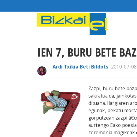
IEN 7, BURU BETE BAZ
Ardi Txikia Beti Bildots
2010-07-08
Zazpi, buru bete bazp
sakratua da, jainkotas
dituana. Ilargiaren ar
egunak, bekatu mortal
gorputzean zazpi â€œ
aurtengo Eako poesia 
zeremonia magikoak e