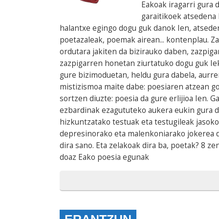
Eakoak iragarri gura 
garaitikoek atsedena
halantxe egingo dogu guk danok Ien, atseden
poetazaleak, poemak airean... kontenplau. Zaz
ordutara jakiten da bizirauko daben, zazpig
zazpigarren honetan ziurtatuko dogu guk Iek
gure bizimoduetan, heldu gura dabela, aurre
mistizismoa maite dabe: poesiaren atzean go
sortzen diuzte: poesia da gure erlijioa Ien. 
ezbardinak ezagututeko aukera eukin gura 
hizkuntzatako testuak eta testugileak jaso
depresinorako eta malenkoniarako jokerea dau
dira sano. Eta zelakoak dira ba, poetak? 8 ze
doaz Eako poesia egunak