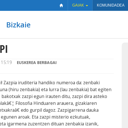
GAIAK
KOMUNIDADEA
Bizkaie
PI
 15:19
EUSKEREA BERBAGAI
i! Zazpia iruditeria handiko numeroa da: zenbaki
una (hiru zenbakia) eta lurra (lau zenbakia) bat egiten
o bakotxak zazpi egun irauten ditu, zazpi dira asteko
akâ€¦ Filosofia Hinduaren arauera, gizakiaren
txakraâ€ edo gurpil dagoz. Zazpigarrena dauka
egunen aroak. Eta zazpi misterio ezkutuak,
ta igarmena zuzentzen dituan zenbakia izanik,