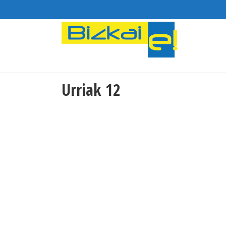
Urriak 12