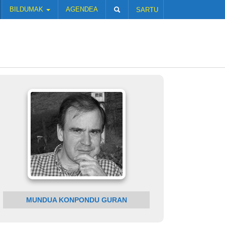
BILDUMAK
AGENDEA
SARTU
MUNDUA KONPONDU GURAN