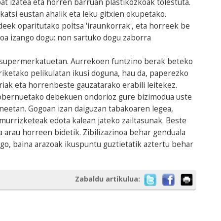
at izatea eta horren barruan plastikozkoak tolestuta.
atsi eustan ahalik eta leku gitxien okupetako.
ek oparitutako poltsa 'iraunkorrak', eta horreek be
zoa izango dogu: non sartuko dogu zaborra
ez supermerkatuetan. Aurrekoen funtzino berak beteko
riketako pelikulatan ikusi doguna, hau da, paperezko
iak eta horrenbeste gauzatarako erabili leitekez.
 gobernuetako debekuen ondorioz gure bizimodua uste
oneetan. Gogoan izan daiguzan tabakoaren legea,
 murrizketeak edota kalean jateko zailtasunak. Beste
a arau horreen bidetik. Zibilizazinoa behar genduala
o, baina arazoak ikuspuntu guztietatik aztertu behar
Zabaldu artikulua: