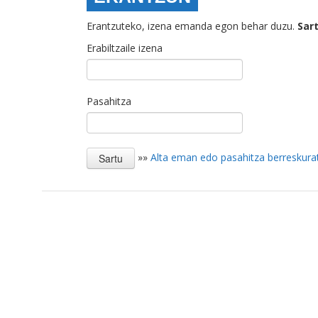
Erantzuteko, izena emanda egon behar duzu.
Sar
Erabiltzaile izena
Pasahitza
»»
Alta eman edo pasahitza berreskura