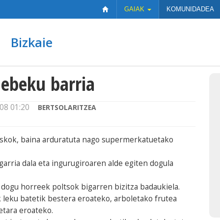
GAIAK
KOMUNIDADEA
Bizkaie
debeku barria
08 01:20
BERTSOLARITZEA
skok, baina arduratuta nago supermerkatuetako
agarria dala eta ingurugiroaren alde egiten dogula
 dogu horreek poltsok bigarren bizitza badaukiela.
k leku batetik bestera eroateko, arboletako frutea
etara eroateko.