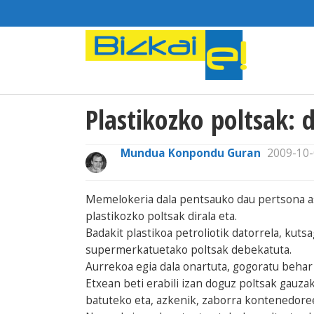
Plastikozko poltsak: 
Mundua Konpondu Guran
2009-10-
Memelokeria dala pentsauko dau pertsona a
plastikozko poltsak dirala eta.
Badakit plastikoa petroliotik datorrela, kuts
supermerkatuetako poltsak debekatuta.
Aurrekoa egia dala onartuta, gogoratu behar
Etxean beti erabili izan doguz poltsak gauza
batuteko eta, azkenik, zaborra kontenedore