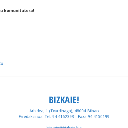
tu komunitatera!
tu
BIZKAIE!
Arbidea, 1 (Txurdinaga), 48004 Bilbao
Erredakzinoa: Tel. 94 4162393 - Faxa 94 4150199
bizkaie@bizkaie.biz