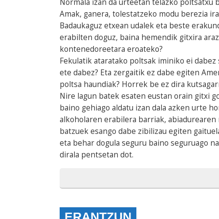
Normala izan da urteetan telazko poltsatxu b
Amak, ganera, tolestatzeko modu berezia irak
Badaukaguz etxean udalek eta beste erakunde
erabilten doguz, baina hemendik gitxira ara
kontenedoreetara eroateko?
Fekulatik ataratako poltsak iminiko ei dab
ete dabez? Eta zergaitik ez dabe egiten Ame
poltsa haundiak? Horrek be ez dira kutsagarr
Nire lagun batek esaten eustan orain gitxi
baino gehiago aldatu izan dala azken urte h
alkoholaren erabilera barriak, abiadurearen
batzuek esango dabe zibilizau egiten gaituel
eta behar dogula seguru baino seguruago nag
dirala pentsetan dot.
ERANTZUN