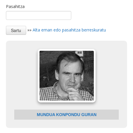
Pasahitza
»»
Alta eman edo pasahitza berreskuratu
MUNDUA KONPONDU GURAN