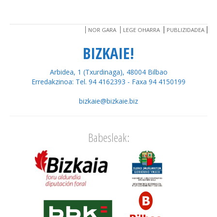
NOR GARA
LEGE OHARRA
PUBLIZIDADEA
BIZKAIE!
Arbidea, 1 (Txurdinaga), 48004 Bilbao
Erredakzinoa: Tel. 94 4162393 - Faxa 94 4150199
bizkaie@bizkaie.biz
Babesleak: