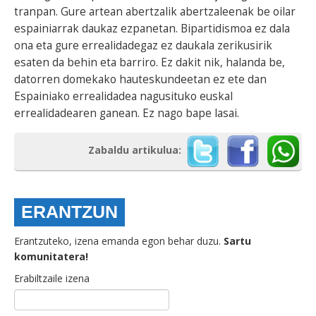
tranpan. Gure artean a
bertzalik abertzaleenak be oilar
espainiarrak daukaz ezpanetan.
Bipartidismoa ez dala
ona eta gure errealidadegaz ez daukala zerikusirik
esaten da behin eta barriro. Ez dakit nik, halanda be,
datorren domekako hauteskundeetan ez ete dan
Espainiako errealidadea nagusituko euskal
errealidadearen ganean. Ez nago bape lasai.
Zabaldu artikulua:
ERANTZUN
Erantzuteko, izena emanda egon behar duzu.
Sartu
komunitatera!
Erabiltzaile izena