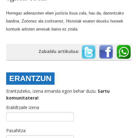
BEREZIAK
Horregaz adierazoten eben justizia itsua zala, hau da, danontzako
bardina. Zorionez ala zoritxarrez, Historiak esaten deusku honeek
ARGAZKIAK
kontuok artisten amesak baino ez zirala.
Zabaldu artikulua:
... AUKERA GEHIAGO
ERANTZUN
Erantzuteko, izena emanda egon behar duzu.
Sartu
komunitatera!
Erabiltzaile izena
Pasahitza