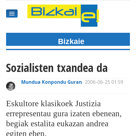
Bizkaie
HASIEREA
HARPIDETU
Sozialisten txandea da
GAIAK
Mundua Konpondu Guran
2006-06-25 01:59
AGENDEA
KOMUNITATEA
Eskultore klasikoek Justizia
errepresentau gura izaten ebenean,
ALBISTE GUZTIAK
begiak estalita eukazan andrea
BIDEOAK
egiten eben.