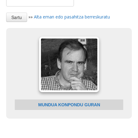
»»
Alta eman edo pasahitza berreskuratu
MUNDUA KONPONDU GURAN