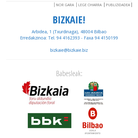
NOR GARA
LEGE OHARRA
PUBLIZIDADEA
BIZKAIE!
Arbidea, 1 (Txurdinaga), 48004 Bilbao
Erredakzinoa: Tel. 94 4162393 - Faxa 94 4150199
bizkaie@bizkaie.biz
Babesleak: