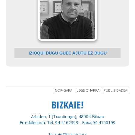
IZIOQUI DUGU GUEC AJUTU EZ DUGU
NOR GARA
LEGE OHARRA
PUBLIZIDADEA
BIZKAIE!
Arbidea, 1 (Txurdinaga), 48004 Bilbao
Erredakzinoa: Tel. 94 4162393 - Faxa 94 4150199
bizkaie@bizkaie.biz