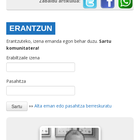
Zabaldu artikulua:
ERANTZUN
Erantzuteko, izena emanda egon behar duzu.
Sartu
komunitatera!
Erabiltzaile izena
Pasahitza
»»
Alta eman edo pasahitza berreskuratu