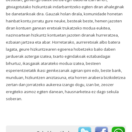
gitxiagotutako hizkuntzak indarbarritzeko egiten diran ahaleginak
BEREZIAK
be danetarikoak dira. Gauzak holan dirala, komunidade
honetan
hainbat kontu jorratu gure neuke, besteak beste, hemen jazoten
ARGAZKIAK
diran kontuen ganean eretxiak trukatzeko modua eukitea,
nazinoartean hizkuntz kontuetan jazoten diranak hurreratzea,
ezbaian jartzea eta abar. Horretarako, aurreretxiak albo batera
lagata, geure hizkuntzearen egoerea hobetzeko balio daben
... AUKERA GEHIAGO
jarduerak aztergai izatea, txarto egindakoak eztabaidagai
bihurtuz, ikasgaiak atarateko modua izatea, besteen
esperientzietatik ikasi geinkezanak agirian ipini edo, beste barik,
munduan, hizkuntzen aniztasuna, eta horren arabera bizikidetzea
zertan dan jorratzeko aukerea izango dogu, izan be, zeozer
eregiteko asmoz egiten danean, hausnarketea ez dago sekula
soberan.