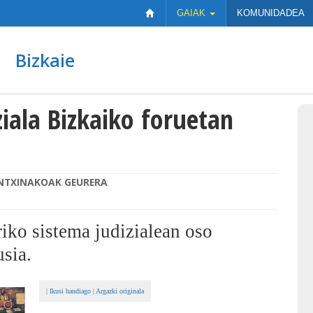
GAIAK
KOMUNIDADEA
Bizkaie
ziala Bizkaiko foruetan
NTXINAKOAK GEURERA
iko sistema judizialean oso
usia.
|
Ikusi handiago
|
Argazki originala