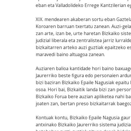
eban eta Valladolideko Errege Kantzilerian 
XIX. mendearen akaberan sortu eban Gaztelak
Koroaren barruan txertatu zanean. Auzi-gela
zan arte, izan be, urte haretan Bizkaiko sist
judizial liberala eta zentralistea jarriz lurra
bizkaitarren arteko auzi guztiak epaitzeko 
maravedi baino altuagoa zanean.
Auziaren balioa kantidade hori baino baxuag
Jaurerriko beste figura edo personaien ardure
bizi baziran Bizkaiko Epaile Nagusiak epaitu
osoa. Hori bai, Bizkaitik landa bizi zan pers
Bizkaiko Forua bere auzian apliketea nahi ba
joaten zan, bertan preso bizkaitarrak baego
Kontuak kontu, Bizkaiko Epaile Nagusia gaur 
antxinako Bizkaiko Jaurerriko sistema judizi