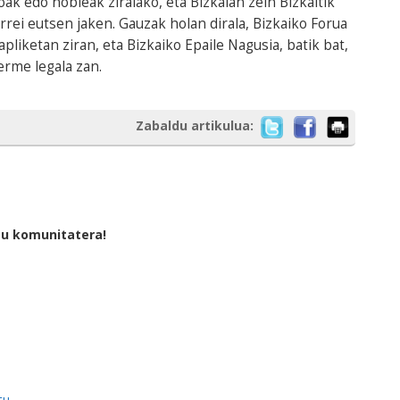
ak edo nobleak ziralako, eta Bizkaian zein Bizkaitik
ei eutsen jaken. Gauzak holan dirala, Bizkaiko Forua
apliketan ziran, eta Bizkaiko Epaile Nagusia, batik bat,
erme legala zan.
Zabaldu artikulua:
tu komunitatera!
tu