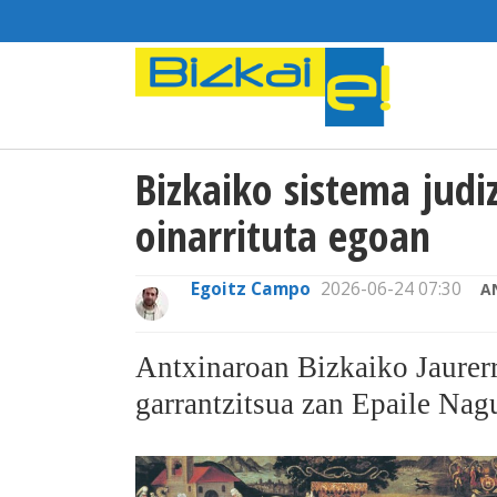
Bizkaiko sistema judi
oinarrituta egoan
Egoitz Campo
2026-06-24 07:30
A
Antxinaroan Bizkaiko Jaurerr
garrantzitsua zan Epaile Nag