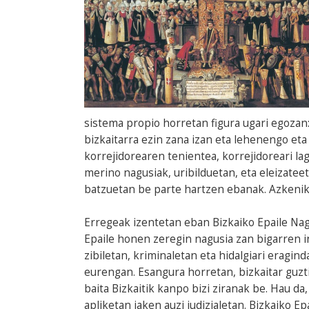
sistema propio horretan figura ugari egozan:
bizkaitarra ezin zana izan eta lehenengo eta 
korrejidorearen tenientea, korrejidoreari la
merino nagusiak, uribilduetan, eta eleizateet
batzuetan be parte hartzen ebanak. Azkenik, 
Erregeak izentetan eban Bizkaiko Epaile Nagu
Epaile honen zeregin nagusia zan bigarren in
zibiletan, kriminaletan eta hidalgiari eragin
eurengan. Esangura horretan, bizkaitar guztie
baita Bizkaitik kanpo bizi ziranak be. Hau da
apliketan jaken auzi judizialetan. Bizkaiko E