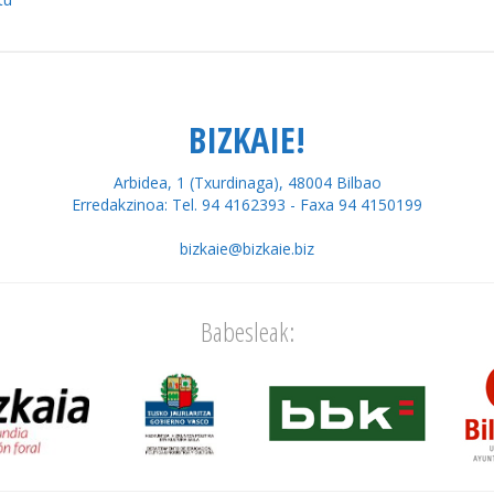
BIZKAIE!
Arbidea, 1 (Txurdinaga), 48004 Bilbao
Erredakzinoa: Tel. 94 4162393 - Faxa 94 4150199
bizkaie@bizkaie.biz
Babesleak: