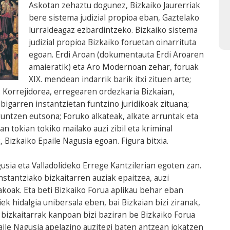
Askotan zehaztu dogunez, Bizkaiko Jaurerriak
bere sistema judizial propioa eban, Gaztelako
lurraldeagaz ezbardintzeko. Bizkaiko sistema
judizial propioa Bizkaiko foruetan oinarrituta
egoan. Erdi Aroan (dokumentauta Erdi Aroaren
amaieratik) eta Aro Modernoan zehar, foruak
XIX. mendean indarrik barik itxi zituen arte;
 Korrejidorea, erregearen ordezkaria Bizkaian,
bigarren instantzietan funtzino juridikoak zituana;
guntzen eutsona; Foruko alkateak, alkate arruntak eta
an tokian tokiko mailako auzi zibil eta kriminal
Bizkaiko Epaile Nagusia egoan. Figura bitxia.
sia eta Valladolideko Errege Kantzilerian egoten zan.
stantziako bizkaitarren auziak epaitzea, auzi
dakoak. Eta beti Bizkaiko Forua aplikau behar eban
k hidalgia unibersala eben, bai Bizkaian bizi ziranak,
, bizkaitarrak kanpoan bizi baziran be Bizkaiko Forua
paile Nagusia apelazino auzitegi baten antzean jokatzen