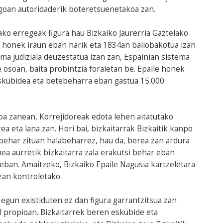
egoan autoridaderik boteretsuenetakoa zan.
o erregeak figura hau Bizkaiko Jaurerria Gaztelako
 honek iraun eban harik eta 1834an baliobakotua izan
ema judiziala deuzestatua izan zan, Espainian sistema
lde osoan, baita probintzia foraletan be. Epaile honek
eskubidea eta betebeharra eban gastua 15.000
oa zanean, Korrejidoreak edota lehen aitatutako
a eta lana zan. Hori bai, bizkaitarrak Bizkaitik kanpo
 behar zituan halabeharrez, hau da, berea zan ardura
onea aurretik bizkaitarra zala erakutsi behar eban
eban. Amaitzeko, Bizkaiko Epaile Nagusia kartzeletara
zan kontroletako.
egun existiduten ez dan figura garrantzitsua zan
al propioan. Bizkaitarrek beren eskubide eta