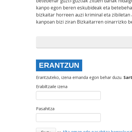
betebehar guzti-guztiak zituen danak hidalgo
kanpo egon beren eskubideak eta betebeharr
bizkaitar horreen auzi kriminal eta zibiletan 
kanpoan bizi ziran Bizkaitarren oinarrizko b
ERANTZUN
Erantzuteko, izena emanda egon behar duzu.
Sar
Erabiltzaile izena
Pasahitza
»»
Alta eman edo pasahitza berreskura