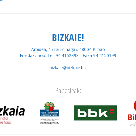
BIZKAIE!
Arbidea, 1 (Txurdinaga), 48004 Bilbao
Erredakzinoa: Tel. 94 4162393 - Faxa 94 4150199
bizkaie@bizkaie.biz
Babesleak: