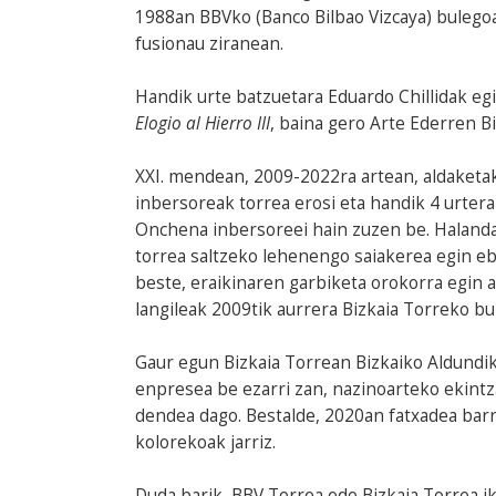
1988an BBVko (Banco Bilbao Vizcaya) bulegoak
fusionau ziranean.
Handik urte batzuetara Eduardo Chillidak eg
Elogio al Hierro III
, baina gero Arte Ederren 
XXI. mendean, 2009-2022ra artean, aldaketa
inbersoreak torrea erosi eta handik 4 urter
Onchena inbersoreei hain zuzen be. Haland
torrea saltzeko lehenengo saiakerea egin eb
beste, eraikinaren garbiketa orokorra egin 
langileak 2009tik aurrera Bizkaia Torreko bul
Gaur egun Bizkaia Torrean Bizkaiko Aldundi
enpresea be ezarri zan, nazinoarteko ekintz
dendea dago. Bestalde, 2020an fatxadea barri
kolorekoak jarriz.
Duda barik, BBV Torrea edo Bizkaia Torrea i