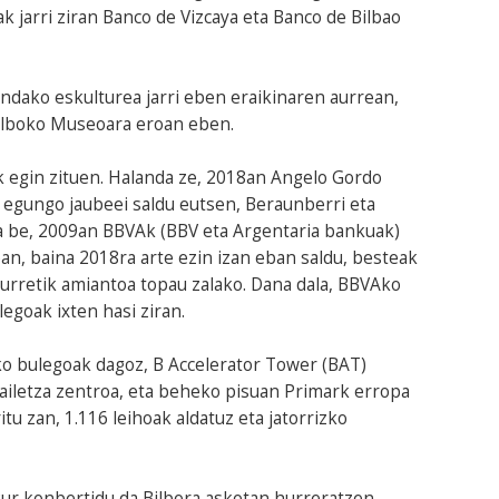
 jarri ziran Banco de Vizcaya eta Banco de Bilbao
indako eskulturea jarri eben eraikinaren aurrean,
Bilboko Museoara eroan eben.
k egin zituen. Halanda ze, 2018an Angelo Gordo
a egungo jaubeei saldu eutsen, Beraunberri eta
a be, 2009an BBVAk (BBV eta Argentaria bankuak)
an, baina 2018ra arte ezin izan eban saldu, besteak
aurretik amiantoa topau zalako. Dana dala, BBVAko
egoak ixten hasi ziran.
ko bulegoak dagoz, B Accelerator Tower (BAT)
ailetza zentroa, eta beheko pisuan Primark erropa
tu zan, 1.116 leihoak aldatuz eta jatorrizko
kur konbertidu da Bilbora askotan hurreratzen