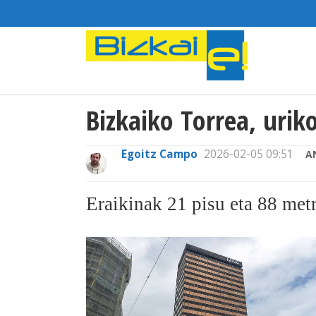
Bizkaiko Torrea, urik
Egoitz Campo
2026-02-05 09:51
A
Eraikinak 21 pisu eta 88 metr