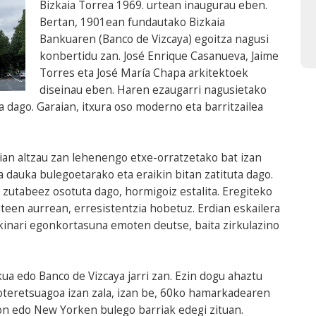
Bizkaia Torrea 1969. urtean inaugurau eben.
Bertan, 1901ean fundautako Bizkaia
Bankuaren (Banco de Vizcaya) egoitza nagusi
konbertidu zan. José Enrique Casanueva, Jaime
Torres eta José María Chapa arkitektoek
diseinau eben. Haren ezaugarri nagusietako
da dago. Garaian, itxura oso moderno eta barritzailea
aian altzau zan lehenengo etxe-orratzetako bat izan
 dauka bulegoetarako eta eraikin bitan zatituta dago.
 zutabeez osotuta dago, hormigoiz estalita. Eregiteko
en aurrean, erresistentzia hobetuz. Erdian eskailera
ikinari egonkortasuna emoten deutse, baita zirkulazino
a edo Banco de Vizcaya jarri zan. Ezin dogu ahaztu
oteretsuagoa izan zala, izan be, 60ko hamarkadearen
n edo New Yorken bulego barriak edegi zituan.