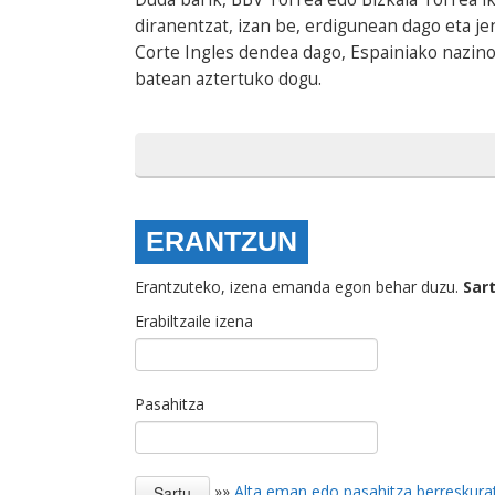
diranentzat, izan be, erdigunean dago eta je
Corte Ingles dendea dago, Espainiako nazino
batean aztertuko dogu.
ERANTZUN
Erantzuteko, izena emanda egon behar duzu.
Sar
Erabiltzaile izena
Pasahitza
»»
Alta eman edo pasahitza berreskura