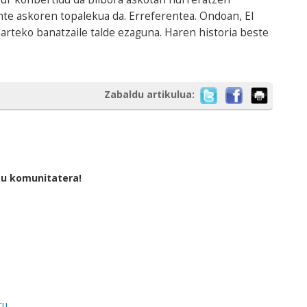
nte askoren topalekua da. Erreferentea. Ondoan, El
arteko banatzaile talde ezaguna. Haren historia beste
Zabaldu artikulua:
tu komunitatera!
tu