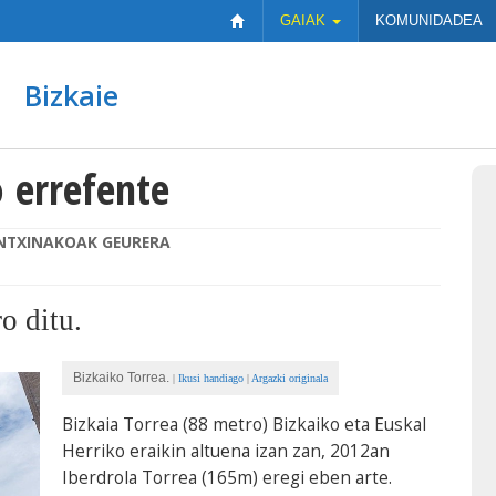
GAIAK
KOMUNIDADEA
Bizkaie
o errefente
NTXINAKOAK GEURERA
o ditu.
Bizkaiko Torrea.
|
Ikusi handiago
|
Argazki originala
Bizkaia Torrea (88 metro) Bizkaiko eta Euskal
Herriko eraikin altuena izan zan, 2012an
Iberdrola Torrea (165m) eregi eben arte.