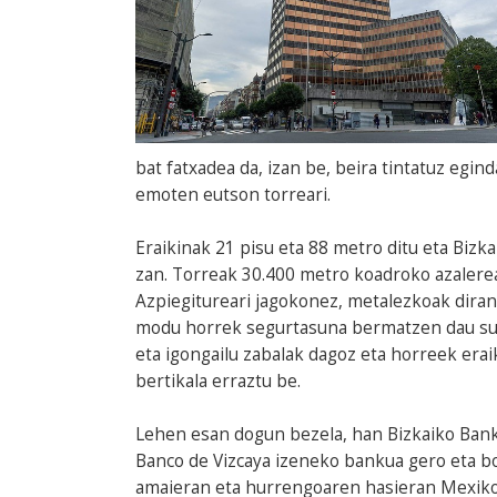
bat fatxadea da, izan be, beira tintatuz egin
emoten eutson torreari.
Eraikinak 21 pisu eta 88 metro ditu eta Bizk
zan. Torreak 30.400 metro koadroko azalerea
Azpiegitureari jagokonez, metalezkoak diran
modu horrek segurtasuna bermatzen dau sute
eta igongailu zabalak dagoz eta horreek era
bertikala erraztu be.
Lehen esan dogun bezela, han Bizkaiko Banku
Banco de Vizcaya izeneko bankua gero eta b
amaieran eta hurrengoaren hasieran Mexiko