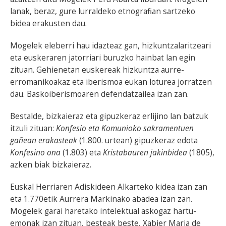
lanak, beraz, gure lurraldeko etnografian sartzeko
bidea erakusten dau.
Mogelek eleberri hau idazteaz gan, hizkuntzalaritzeari
eta euskeraren jatorriari buruzko hainbat lan egin
zituan. Gehienetan euskereak hizkuntza aurre-
erromanikoakaz eta iberismoa eukan loturea jorratzen
dau. Baskoiberismoaren defendatzailea izan zan.
Bestalde, bizkaieraz eta gipuzkeraz erlijino lan batzuk
itzuli zituan:
Konfesio eta Komunioko sakramentuen
gañean erakasteak
(1.800. urtean) gipuzkeraz edota
Konfesino ona
(1.803) eta
Kristabauren jakinbidea
(1805),
azken biak bizkaieraz.
Euskal Herriaren Adiskideen Alkarteko kidea izan zan
eta 1.770etik Aurrera Markinako abadea izan zan.
Mogelek garai haretako intelektual askogaz hartu-
emonak izan zituan, besteak beste, Xabier Maria de