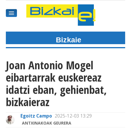
Bizkaie
HASIEREA
HARPIDETU
Joan Antonio Mogel
GAIAK
eibartarrak euskereaz
AGENDEA
idatzi eban, gehienbat,
bizkaieraz
KOMUNITATEA
ALBISTE GUZTIAK
Egoitz Campo
2025-12-03 13:29
ANTXINAKOAK GEURERA
BIDEOAK