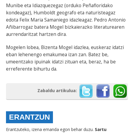
Munibe eta Idiazquezegaz (orduko Peñafloridako
kondeagaz), Humboldt geografo eta naturisteagaz
edota Felix Maria Samaniego idazleagaz. Pedro Antonio
Añibarrogaz batera Mogel bizkaierazko literaturearen
aurrendaritzat hartzen dira.
Mogelen lobea, Bizenta Mogel idazlea, euskeraz idatzi
eban lehenengo emakumea izan zan. Batez be,
umeentzako ipuinak idatzi zituan eta, beraz, ha be
erreferente bihurtu da.
Zabaldu artikulua:
ERANTZUN
Erantzuteko, izena emanda egon behar duzu.
Sartu