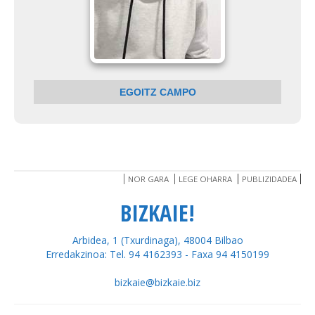
EGOITZ CAMPO
NOR GARA
LEGE OHARRA
PUBLIZIDADEA
BIZKAIE!
Arbidea, 1 (Txurdinaga), 48004 Bilbao
Erredakzinoa: Tel. 94 4162393 - Faxa 94 4150199
bizkaie@bizkaie.biz