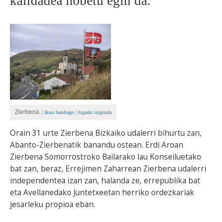
kalidadea hobetu egin da.
BEREZIAK
ARGAZKIAK
... AUKERA GEHIAGO
Zierbena.
|
Ikusi handiago
|
Argazki originala
Orain 31 urte Zierbena Bizkaiko udalerri bihurtu zan,
Abanto-Zierbenatik banandu ostean. Erdi Aroan
Zierbena Somorrostroko Bailarako lau Konseiluetako
bat zan, beraz, Errejimen Zaharrean Zierbena udalerri
independentea izan zan, halanda ze, errepublika bat
eta Avellanedako Juntetxeetan herriko ordezkariak
jesarleku propioa eban.