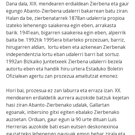
Dana dala, XIX. mendearen erdialdean Zierbena eta gaur
egungo Abanto-Zierbena udalerri bakarrean batu ziran.
Halan da be, zierbenatarrek 1878an udalerria propioa
izateko lehenengo saiakerea egin eben, arrakasta
barik. 1941ean, bigarren saiakerea egin eben, alperrik
baita be. 1992tik 1995era bitarteko prozezuan, barriz,
hirugarren aldian, lortu eben eta azkenean Zierbenak
independentzia lortu eban udalerri barri bat sortuz.
1992an Bizkaiko Juntetxeek Zierbena udalerri bezela
autortu eben eta handik hiru urtera Estaduko Boletin
Ofizialean agertu zan prozezua amaitutzat emonez.
Hori bai, prozesua ez zan laburra eta erraza izan. XX.
mendearen erdialdetik aurrera auzokide batzuk kejetan
hasi ziran Abanto-Zierbenako udalak, Gallartan
egoanak, inbersino gitxi egiten ebalako Zierbenako
auzoetan. Orduan, gaur egun ia 90 urte dituan Luis
Herrerias auzokide bati esan eutsen deskonexinoa
gauzatzeko lehenengo pausuak emon behar zirala eta