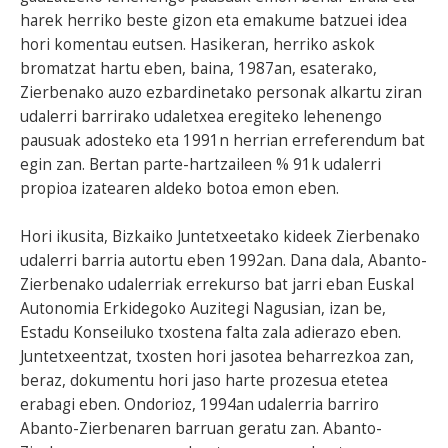
harek herriko beste gizon eta emakume batzuei idea
hori komentau eutsen. Hasikeran, herriko askok
bromatzat hartu eben, baina, 1987an, esaterako,
Zierbenako auzo ezbardinetako personak alkartu ziran
udalerri barrirako udaletxea eregiteko lehenengo
pausuak adosteko eta 1991n herrian erreferendum bat
egin zan. Bertan parte-hartzaileen % 91k udalerri
propioa izatearen aldeko botoa emon eben.
Hori ikusita, Bizkaiko Juntetxeetako kideek Zierbenako
udalerri barria autortu eben 1992an. Dana dala, Abanto-
Zierbenako udalerriak errekurso bat jarri eban Euskal
Autonomia Erkidegoko Auzitegi Nagusian, izan be,
Estadu Konseiluko txostena falta zala adierazo eben.
Juntetxeentzat, txosten hori jasotea beharrezkoa zan,
beraz, dokumentu hori jaso harte prozesua etetea
erabagi eben. Ondorioz, 1994an udalerria barriro
Abanto-Zierbenaren barruan geratu zan. Abanto-