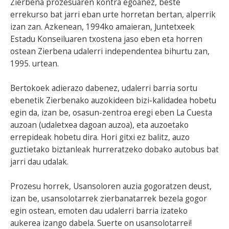
Zierbena prozesuaren kontra egoanez, beste
errekurso bat jarri eban urte horretan bertan, alperrik
izan zan. Azkenean, 1994ko amaieran, Juntetxeek
Estadu Konseiluaren txostena jaso eben eta horren
ostean Zierbena udalerri independentea bihurtu zan,
1995. urtean.
Bertokoek adierazo dabenez, udalerri barria sortu
ebenetik Zierbenako auzokideen bizi-kalidadea hobetu
egin da, izan be, osasun-zentroa eregi eben La Cuesta
auzoan (udaletxea dagoan auzoa), eta auzoetako
errepideak hobetu dira. Hori gitxi ez balitz, auzo
guztietako biztanleak hurreratzeko dobako autobus bat
jarri dau udalak.
Prozesu horrek, Usansoloren auzia gogoratzen deust,
izan be, usansolotarrek zierbanatarrek bezela gogor
egin ostean, emoten dau udalerri barria izateko
aukerea izango dabela. Suerte on usansolotarrei!