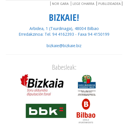
NOR GARA
LEGE OHARRA
PUBLIZIDADEA
BIZKAIE!
Arbidea, 1 (Txurdinaga), 48004 Bilbao
Erredakzinoa: Tel. 94 4162393 - Faxa 94 4150199
bizkaie@bizkaie.biz
Babesleak: