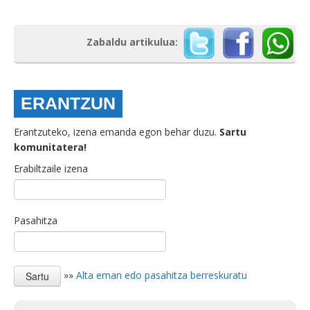
Zabaldu artikulua:
ERANTZUN
Erantzuteko, izena emanda egon behar duzu.
Sartu
komunitatera!
Erabiltzaile izena
Pasahitza
»»
Alta eman edo pasahitza berreskuratu