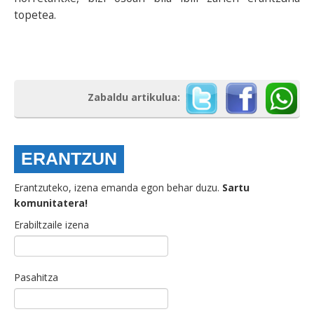
topetea.
Zabaldu artikulua:
ERANTZUN
Erantzuteko, izena emanda egon behar duzu.
Sartu
komunitatera!
Erabiltzaile izena
Pasahitza