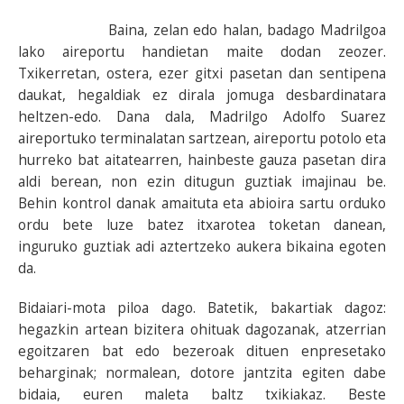
Baina, zelan edo halan, badago Madrilgoa
lako aireportu handietan maite dodan zeozer.
Txikerretan, ostera, ezer gitxi pasetan dan sentipena
daukat, hegaldiak ez dirala jomuga desbardinatara
heltzen-edo. Dana dala, Madrilgo Adolfo Suarez
aireportuko terminalatan sartzean, aireportu potolo eta
hurreko bat aitatearren, hainbeste gauza pasetan dira
aldi berean, non ezin ditugun guztiak imajinau be.
Behin kontrol danak amaituta eta abioira sartu orduko
ordu bete luze batez itxarotea toketan danean,
inguruko guztiak adi aztertzeko aukera bikaina egoten
da.
Bidaiari-mota piloa dago. Batetik, bakartiak dagoz:
hegazkin artean bizitera ohituak dagozanak, atzerrian
egoitzaren bat edo bezeroak dituen enpresetako
beharginak; normalean, dotore jantzita egiten dabe
bidaia, euren maleta baltz txikiakaz. Beste