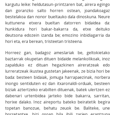
kargutu leike: heldutasun-printzaren bat, airera egingo
dan goranzko salto horren ostean, joandakoagaz
bestelakoa dan nonor bueltauko dala dinoskuna. Neure
kuttunena etxera bueltan datorren bidaidea da:
hunkidura hori bakar-bakarra da, etxe deituko
deutsona edozein izanda be; emozino inbidiagarria da
hori eta, era berean, tristeetan tristeena.
Horreez gan, badagoz ameslariak be, geltokietako
baztarrak okupetan dituen bidaide melankolikoak, inoz
zapalduko ez dituan hegazkinen aireratzeak edo
lurreratzeak ikustea gustetan jakeenak, ze bizia hori be
bada: besteen bidaiak, jomuga harrapaezinak, norbera
inongo sentiduten ez dan itxaronaldi-orduak, besteen
biziak aztertzeko erabilten dituenak, batek ulertzen ez
dabenari urtenbidea jarteko bide bakarra, sarritan,
horixe dalako. Inoz aireportu bateko beiratetik begira
topetan banozue, behatu zeuok be. Baliteke, une
horretantxe, bizi osoan bila ibili zarien erantzuna