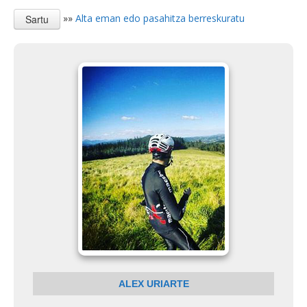
»»
Alta eman edo pasahitza berreskuratu
ALEX URIARTE