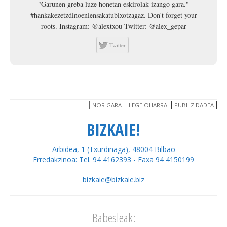
"Garunen greba luze honetan eskirolak izango gara."
#hankakezetzdinoeniensakatubixotzagaz. Don't forget your
roots. Instagram: @alextxou Twitter: @alex_gepar
Twitter
NOR GARA
LEGE OHARRA
PUBLIZIDADEA
BIZKAIE!
Arbidea, 1 (Txurdinaga), 48004 Bilbao
Erredakzinoa: Tel. 94 4162393 - Faxa 94 4150199
bizkaie@bizkaie.biz
Babesleak: