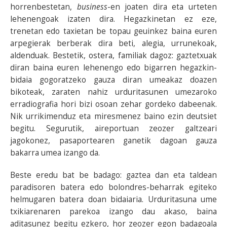
horrenbestetan,
business
-en joaten dira eta urteten
lehenengoak izaten dira. Hegazkinetan ez eze,
trenetan edo taxietan be topau geuinkez baina euren
arpegierak berberak dira beti, alegia, urrunekoak,
aldenduak. Bestetik, ostera, familiak dagoz: gaztetxuak
diran baina euren lehenengo edo bigarren hegazkin-
bidaia gogoratzeko gauza diran umeakaz doazen
bikoteak, zaraten nahiz urduritasunen umezaroko
erradiografia hori bizi osoan zehar gordeko dabeenak.
Nik urrikimenduz eta miresmenez baino ezin deutsiet
begitu. Segurutik, aireportuan zeozer galtzeari
jagokonez, pasaportearen ganetik dagoan gauza
bakarra umea izango da.
Beste eredu bat be badago: gaztea dan eta taldean
paradisoren batera edo bolondres-beharrak egiteko
helmugaren batera doan bidaiaria. Urduritasuna ume
txikiarenaren parekoa izango dau akaso, baina
aditasunez begitu ezkero, hor zeozer egon badagoala