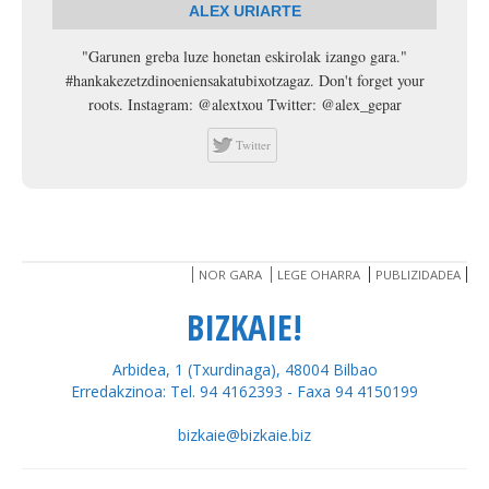
ALEX URIARTE
"Garunen greba luze honetan eskirolak izango gara."
#hankakezetzdinoeniensakatubixotzagaz. Don't forget your
roots. Instagram: @alextxou Twitter: @alex_gepar
Twitter
NOR GARA
LEGE OHARRA
PUBLIZIDADEA
BIZKAIE!
Arbidea, 1 (Txurdinaga), 48004 Bilbao
Erredakzinoa: Tel. 94 4162393 - Faxa 94 4150199
bizkaie@bizkaie.biz