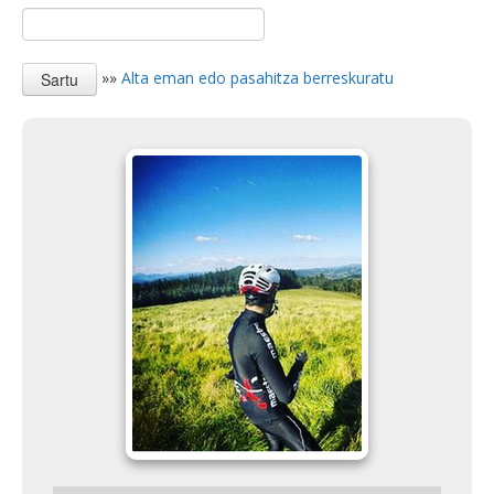
»»
Alta eman edo pasahitza berreskuratu