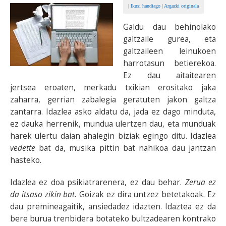
|
Ikusi handiago
|
Argazki originala
BEREZIAK
Galdu dau behinolako
galtzaile gurea, eta
ARGAZKIAK
galtzaileen leinukoen
harrotasun betierekoa.
Ez dau aitaitearen
jertsea eroaten, merkadu txikian erositako jaka
... AUKERA GEHIAGO
zaharra, gerrian zabalegia geratuten jakon galtza
zantarra. Idazlea asko aldatu da, jada ez dago minduta,
ez dauka herrenik, mundua ulertzen dau, eta munduak
harek ulertu daian ahalegin biziak egingo ditu. Idazlea
vedette
bat da, musika pittin bat nahikoa dau jantzan
hasteko.
Idazlea ez doa psikiatrarenera, ez dau behar.
Zerua ez
da itsaso zikin bat.
Goizak ez dira untzez betetakoak. Ez
dau premineagaitik, ansiedadez idazten. Idaztea ez da
bere burua trenbidera botateko bultzadearen kontrako