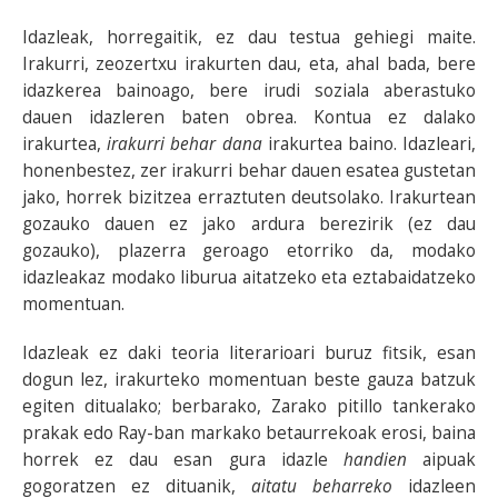
Idazleak, horregaitik, ez dau testua gehiegi maite.
Irakurri, zeozertxu irakurten dau, eta, ahal bada, bere
idazkerea bainoago, bere irudi soziala aberastuko
dauen idazleren baten obrea. Kontua ez dalako
irakurtea,
irakurri behar dana
irakurtea baino. Idazleari,
honenbestez, zer irakurri behar dauen esatea gustetan
jako, horrek bizitzea erraztuten deutsolako. Irakurtean
gozauko dauen ez jako ardura berezirik (ez dau
gozauko), plazerra geroago etorriko da, modako
idazleakaz modako liburua aitatzeko eta eztabaidatzeko
momentuan.
Idazleak ez daki teoria literarioari buruz fitsik, esan
dogun lez, irakurteko momentuan beste gauza batzuk
egiten ditualako; berbarako, Zarako pitillo tankerako
prakak edo Ray-ban markako betaurrekoak erosi, baina
horrek ez dau esan gura idazle
handien
aipuak
gogoratzen ez dituanik,
aitatu beharreko
idazleen