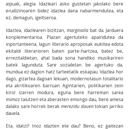
aipuak, alegia. Idazleari asko gustetan jakolako bere
erudizinoaren bidez idazlea dana nabarmendutea, eta
ez, demagun, igeltseroa.
Idaztea, idazlearen bizitzan,
marginalia
bat da. Jarduera
konplementarioa. Plazan agertuteko apaindutea da
inportanteena, lagun literario aproposak eukitea edota
ekitaldi literarioren baten parte-hartzea, batez be,
errezitaldietan, ahal bada sona handiko musikariren
batek lagunduta. Sare sozialetan be agertuko da,
mundua ez dagion hatz tarteetatik eskapau. Idazlea hor
dago, gizartea dagoan lekuan, modernotasun totalitario
eta akritikoaren barruan. Agintarien, politikarien zein
kirol izarren modura, eguna bere harreman sarea
mimoz taiutzen eta aberasten emongo dau, bere amesa
dalako sare horrek berak
merezidu dauen
tokian jarriko
dauela.
Eta, idatzi? Inoz idazten ete dau? Beno, ez gaitezan