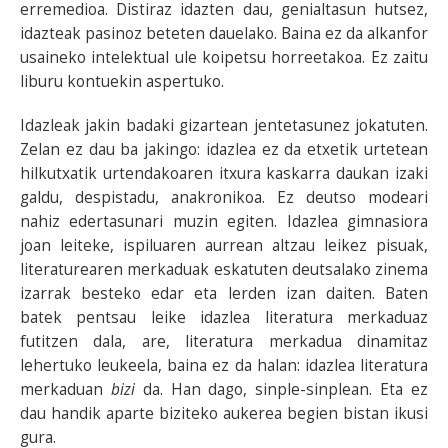
erremedioa. Distiraz idazten dau, genialtasun hutsez,
idazteak pasinoz beteten dauelako. Baina ez da alkanfor
usaineko intelektual ule koipetsu horreetakoa. Ez zaitu
liburu kontuekin aspertuko.
Idazleak jakin badaki gizartean jentetasunez jokatuten.
Zelan ez dau ba jakingo: idazlea ez da etxetik urtetean
hilkutxatik urtendakoaren itxura kaskarra daukan izaki
galdu, despistadu, anakronikoa. Ez deutso modeari
nahiz edertasunari muzin egiten. Idazlea gimnasiora
joan leiteke, ispiluaren aurrean altzau leikez pisuak,
literaturearen merkaduak eskatuten deutsalako zinema
izarrak besteko edar eta lerden izan daiten. Baten
batek pentsau leike idazlea literatura merkaduaz
futitzen dala, are, literatura merkadua dinamitaz
lehertuko leukeela, baina ez da halan: idazlea literatura
merkaduan
bizi
da. Han dago, sinple-sinplean. Eta ez
dau handik aparte biziteko aukerea begien bistan ikusi
gura.