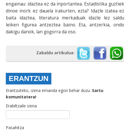
engainau: idaztea ez da inportantea. Estadistika guztiek
dinoe inork ez dauela irakurten, ezta? Idazle izatea ez
baita idaztea, literatura merkaduak idazle lez saldu
leiken figurea antzeztea baino. Eta, antzerkia, ondo
dakigu danok, lan gogorra da oso.
Zabaldu artikulua:
ERANTZUN
Erantzuteko, izena emanda egon behar duzu.
Sartu
komunitatera!
Erabiltzaile izena
Pasahitza