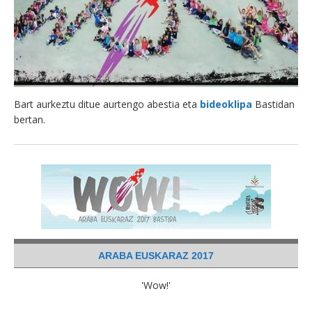
Bart aurkeztu ditue aurtengo abestia eta
bideoklipa
Bastidan
bertan.
ARABA EUSKARAZ 2017
'Wow!'