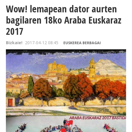
Wow! lemapean dator aurten
bagilaren 18ko Araba Euskaraz
2017
Bizkaie!
2017-04-12 08:45
EUSKEREA BERBAGAI