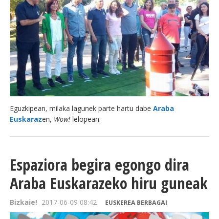
BEREZIAK
ARGAZKIAK
... AUKERA GEHIAGO
Eguzkipean, milaka lagunek parte hartu dabe
Araba
Euskaraz
en,
Wow!
lelopean.
Espaziora begira egongo dira
Araba Euskarazeko hiru guneak
Bizkaie!
2017-06-09 08:42
EUSKEREA BERBAGAI