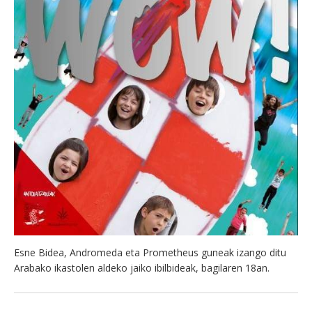
Esne Bidea, Andromeda eta Prometheus guneak izango ditu
Arabako ikastolen aldeko jaiko ibilbideak, bagilaren 18an.