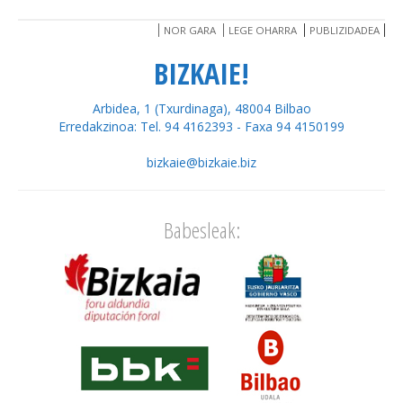
NOR GARA
LEGE OHARRA
PUBLIZIDADEA
BIZKAIE!
Arbidea, 1 (Txurdinaga), 48004 Bilbao
Erredakzinoa: Tel. 94 4162393 - Faxa 94 4150199
bizkaie@bizkaie.biz
Babesleak: