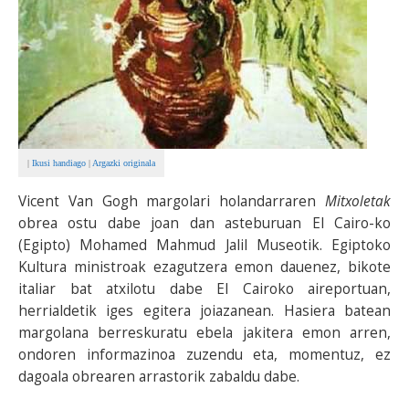
|
Ikusi handiago
|
Argazki originala
Vicent Van Gogh margolari holandarraren
Mitxoletak
obrea ostu dabe joan dan asteburuan El Cairo-ko
(Egipto) Mohamed Mahmud Jalil Museotik. Egiptoko
Kultura ministroak ezagutzera emon dauenez, bikote
italiar bat atxilotu dabe El Cairoko aireportuan,
herrialdetik iges egitera joiazanean. Hasiera batean
margolana berreskuratu ebela jakitera emon arren,
ondoren informazinoa zuzendu eta, momentuz, ez
dagoala obrearen arrastorik zabaldu dabe.