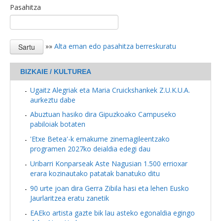
Pasahitza
»»
Alta eman edo pasahitza berreskuratu
BIZKAIE / KULTUREA
Ugaitz Alegriak eta Maria Cruickshankek Z.U.K.U.A.
aurkeztu dabe
Abuztuan hasiko dira Gipuzkoako Campuseko
pabiloiak botaten
'Etxe Betea'-k emakume zinemagileentzako
programen 2027ko deialdia edegi dau
Uribarri Konparseak Aste Nagusian 1.500 errioxar
erara kozinautako patatak banatuko ditu
90 urte joan dira Gerra Zibila hasi eta lehen Eusko
Jaurlaritzea eratu zanetik
EAEko artista gazte bik lau asteko egonaldia egingo