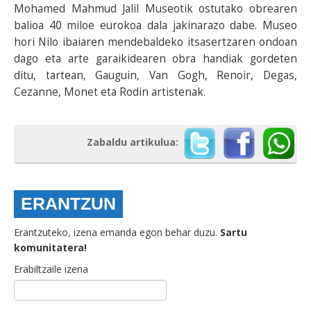
Mohamed Mahmud Jalil Museotik ostutako obrearen
balioa 40 miloe eurokoa dala jakinarazo dabe. Museo
hori Nilo ibaiaren mendebaldeko itsasertzaren ondoan
dago eta arte garaikidearen obra handiak gordeten
ditu, tartean, Gauguin, Van Gogh, Renoir, Degas,
Cezanne, Monet eta Rodin artistenak.
Zabaldu artikulua:
ERANTZUN
Erantzuteko, izena emanda egon behar duzu.
Sartu
komunitatera!
Erabiltzaile izena