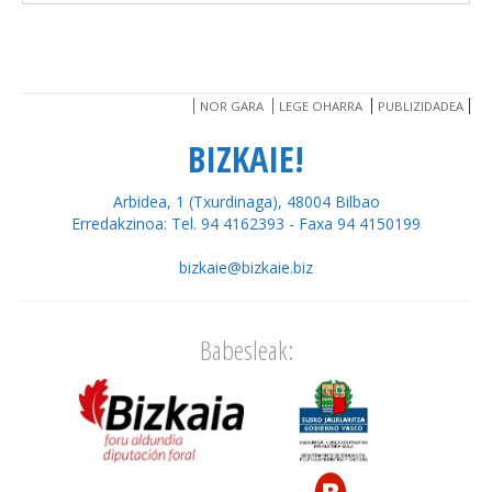
NOR GARA
LEGE OHARRA
PUBLIZIDADEA
BIZKAIE!
Arbidea, 1 (Txurdinaga), 48004 Bilbao
Erredakzinoa: Tel. 94 4162393 - Faxa 94 4150199
bizkaie@bizkaie.biz
Babesleak: