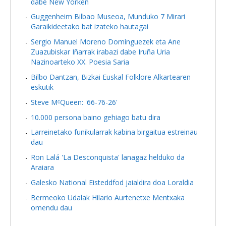
dabe New Yorken
Guggenheim Bilbao Museoa, Munduko 7 Mirari
Garaikideetako bat izateko hautagai
Sergio Manuel Moreno Domínguezek eta Ane
Zuazubiskar Iñarrak irabazi dabe Iruña Uria
Nazinoarteko XX. Poesia Saria
Bilbo Dantzan, Bizkai Euskal Folklore Alkartearen
eskutik
Steve MᶜQueen: '66-76-26'
10.000 persona baino gehiago batu dira
Larreinetako funikularrak kabina birgaitua estreinau
dau
Ron Lalá 'La Desconquista' lanagaz helduko da
Araiara
Galesko National Eisteddfod jaialdira doa Loraldia
Bermeoko Udalak Hilario Aurtenetxe Mentxaka
omendu dau