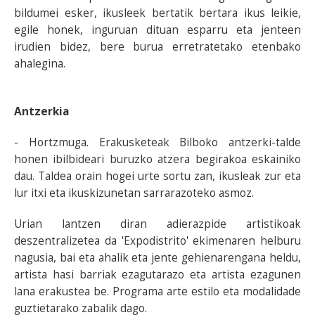
bildumei esker, ikusleek bertatik bertara ikus leikie,
egile honek, inguruan dituan esparru eta jenteen
irudien bidez, bere burua erretratetako etenbako
ahalegina.
Antzerkia
- Hortzmuga. Erakusketeak Bilboko antzerki-talde
honen ibilbideari buruzko atzera begirakoa eskainiko
dau. Taldea orain hogei urte sortu zan, ikusleak zur eta
lur itxi eta ikuskizunetan sarrarazoteko asmoz.
Urian lantzen diran adierazpide artistikoak
deszentralizetea da 'Expodistrito' ekimenaren helburu
nagusia, bai eta ahalik eta jente gehienarengana heldu,
artista hasi barriak ezagutarazo eta artista ezagunen
lana erakustea be. Programa arte estilo eta modalidade
guztietarako zabalik dago.