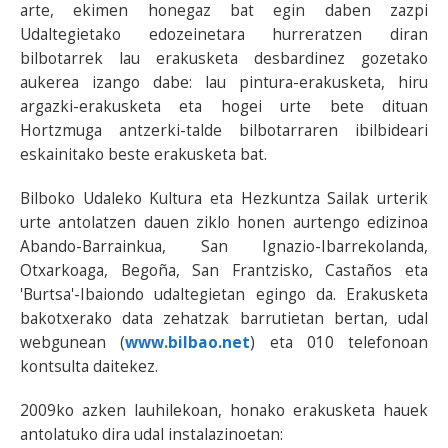
arte, ekimen honegaz bat egin daben zazpi
Udaltegietako edozeinetara hurreratzen diran
bilbotarrek lau erakusketa desbardinez gozetako
aukerea izango dabe: lau pintura-erakusketa, hiru
argazki-erakusketa eta hogei urte bete dituan
Hortzmuga antzerki-talde bilbotarraren ibilbideari
eskainitako beste erakusketa bat.
Bilboko Udaleko Kultura eta Hezkuntza Sailak urterik
urte antolatzen dauen ziklo honen aurtengo edizinoa
Abando-Barrainkua, San Ignazio-Ibarrekolanda,
Otxarkoaga, Begoña, San Frantzisko, Castaños eta
'Burtsa'-Ibaiondo udaltegietan egingo da. Erakusketa
bakotxerako data zehatzak barrutietan bertan, udal
webgunean (
www.bilbao.net
) eta 010 telefonoan
kontsulta daitekez.
2009ko azken lauhilekoan, honako erakusketa hauek
antolatuko dira udal instalazinoetan: