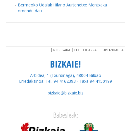
Bermeoko Udalak Hilario Aurtenetxe Mentxaka
omendu dau
NOR GARA
LEGE OHARRA
PUBLIZIDADEA
BIZKAIE!
Arbidea, 1 (Txurdinaga), 48004 Bilbao
Erredakzinoa: Tel. 94 4162393 - Faxa 94 4150199
bizkaie@bizkaie.biz
Babesleak: