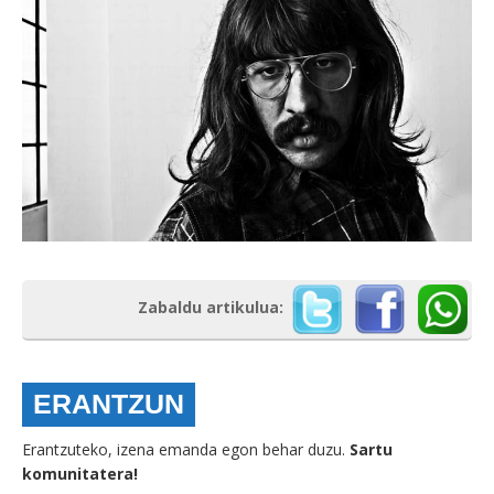
Zabaldu artikulua:
ERANTZUN
Erantzuteko, izena emanda egon behar duzu.
Sartu
komunitatera!