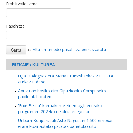
Erabiltzaile izena
Pasahitza
»»
Alta eman edo pasahitza berreskuratu
BIZKAIE / KULTUREA
Ugaitz Alegriak eta Maria Cruickshankek Z.U.K.U.A.
aurkeztu dabe
Abuztuan hasiko dira Gipuzkoako Campuseko
pabiloiak botaten
'Etxe Betea'-k emakume zinemagileentzako
programen 2027ko deialdia edegi dau
Uribarri Konparseak Aste Nagusian 1.500 errioxar
erara kozinautako patatak banatuko ditu