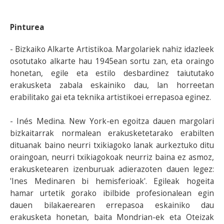
Pinturea
- Bizkaiko Alkarte Artistikoa. Margolariek nahiz idazleek
osotutako alkarte hau 1945ean sortu zan, eta oraingo
honetan, egile eta estilo desbardinez taiututako
erakusketa zabala eskainiko dau, lan horreetan
erabilitako gai eta teknika artistikoei errepasoa eginez.
- Inés Medina. New York-en egoitza dauen margolari
bizkaitarrak normalean erakusketetarako erabilten
dituanak baino neurri txikiagoko lanak aurkeztuko ditu
oraingoan, neurri txikiagokoak neurriz baina ez asmoz,
erakusketearen izenburuak adierazoten dauen legez:
'Ines Medinaren bi hemisferioak'. Egileak hogeita
hamar urtetik gorako ibilbide profesionalean egin
dauen bilakaerearen errepasoa eskainiko dau
erakusketa honetan, baita Mondrian-ek eta Oteizak