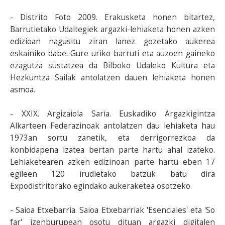
- Distrito Foto 2009. Erakusketa honen bitartez,
Barrutietako Udaltegiek argazki-lehiaketa honen azken
edizioan nagusitu ziran lanez gozetako aukerea
eskainiko dabe. Gure uriko barruti eta auzoen gaineko
ezagutza sustatzea da Bilboko Udaleko Kultura eta
Hezkuntza Sailak antolatzen dauen lehiaketa honen
asmoa.
- XXIX. Argizaiola Saria. Euskadiko Argazkigintza
Alkarteen Federazinoak antolatzen dau lehiaketa hau
1973an sortu zanetik, eta derrigorrezkoa da
konbidapena izatea bertan parte hartu ahal izateko.
Lehiaketearen azken edizinoan parte hartu eben 17
egileen 120 irudietako batzuk batu dira
Expodistritorako egindako aukeraketea osotzeko.
- Saioa Etxebarria. Saioa Etxebarriak 'Esenciales' eta 'So
far' izenburupean osotu dituan argazki digitalen