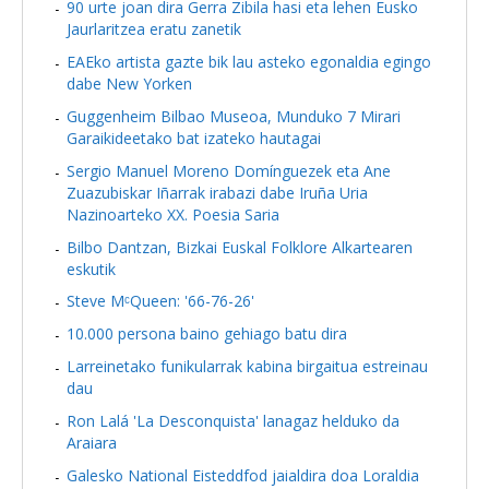
90 urte joan dira Gerra Zibila hasi eta lehen Eusko
Jaurlaritzea eratu zanetik
EAEko artista gazte bik lau asteko egonaldia egingo
dabe New Yorken
Guggenheim Bilbao Museoa, Munduko 7 Mirari
Garaikideetako bat izateko hautagai
Sergio Manuel Moreno Domínguezek eta Ane
Zuazubiskar Iñarrak irabazi dabe Iruña Uria
Nazinoarteko XX. Poesia Saria
Bilbo Dantzan, Bizkai Euskal Folklore Alkartearen
eskutik
Steve MᶜQueen: '66-76-26'
10.000 persona baino gehiago batu dira
Larreinetako funikularrak kabina birgaitua estreinau
dau
Ron Lalá 'La Desconquista' lanagaz helduko da
Araiara
Galesko National Eisteddfod jaialdira doa Loraldia