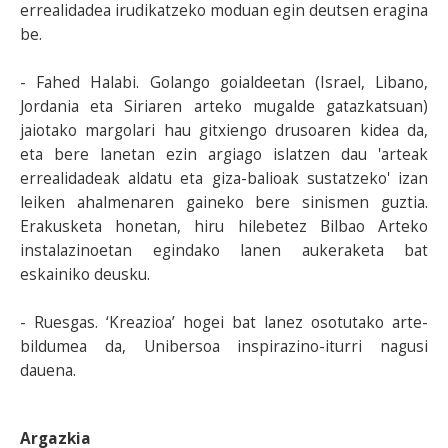
errealidadea irudikatzeko moduan egin deutsen eragina
be.
- Fahed Halabi. Golango goialdeetan (Israel, Libano,
Jordania eta Siriaren arteko mugalde gatazkatsuan)
jaiotako margolari hau gitxiengo drusoaren kidea da,
eta bere lanetan ezin argiago islatzen dau 'arteak
errealidadeak aldatu eta giza-balioak sustatzeko' izan
leiken ahalmenaren gaineko bere sinismen guztia.
Erakusketa honetan, hiru hilebetez Bilbao Arteko
instalazinoetan egindako lanen aukeraketa bat
eskainiko deusku.
- Ruesgas. ‘Kreazioa’ hogei bat lanez osotutako arte-
bildumea da, Unibersoa inspirazino-iturri nagusi
dauena.
Argazkia