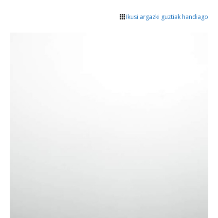
Ikusi argazki guztiak handiago