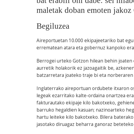
bat erabili ohi dabe: sei hila
maletak doban emoten jakoz
Begiluzea
Aireportuetan 10.000 ekipajeetariko bat egu
errematean atara eta gobernuz kanpoko era
Berrogei urteko Gotzon hilean behin joaten 
aurretik holakorik ez jazoagaitik be, azkene
batzarretara joateko traje bi eta norberare
Inglaterrako aireportuan ordubete itxaron 
legeak ezarritako kalte-ordaina onartzea era
fakturautako ekipaje kilo bakotxeko, gehien
barruko hegaldien kasuan; nazinoarteko heg
hartu leiteke kilo bakotxeko. Bilera baterak
jasotako diruagaz beharra ganoraz beteteko 