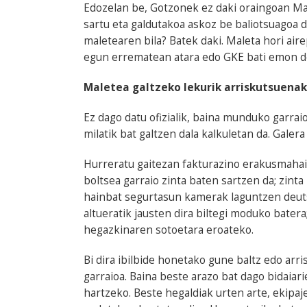
Edozelan be, Gotzonek ez daki oraingoan M
sartu eta galdutakoa askoz be baliotsuagoa d
maletearen bila? Batek daki. Maleta hori air
egun errematean atara edo GKE bati emon d
Maletea galtzeko lekurik arriskutsuenak
Ez dago datu ofizialik, baina munduko garrai
milatik bat galtzen dala kalkuletan da. Galer
Hurreratu gaitezan fakturazino erakusmahair
boltsea garraio zinta baten sartzen da; zinta
hainbat segurtasun kamerak laguntzen deutsi
altueratik jausten dira biltegi moduko bater
hegazkinaren sotoetara eroateko.
Bi dira ibilbide honetako gune baltz edo arr
garraioa. Baina beste arazo bat dago bidaiar
hartzeko. Beste hegaldiak urten arte, ekipa