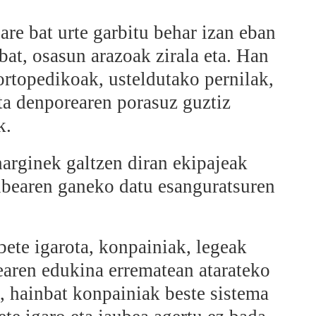
re bat urte garbitu behar izan eban
bat, osasun arazoak zirala eta. Han
ortopedikoak, usteldutako pernilak,
ta denporearen porasuz guztiz
k.
harginek galtzen diran ekipajeak
aubearen ganeko datu esanguratsuren
bete igarota, konpainiak, legeak
tearen edukina errematean atarateko
, hainbat konpainiak beste sistema