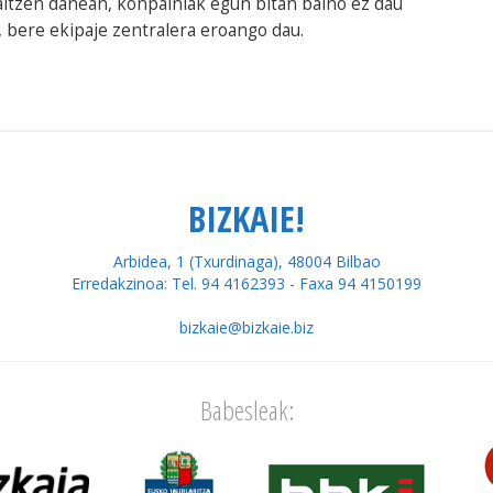
altzen danean, konpainiak egun bitan baino ez dau
a, bere ekipaje zentralera eroango dau.
BIZKAIE!
Arbidea, 1 (Txurdinaga), 48004 Bilbao
Erredakzinoa: Tel. 94 4162393 - Faxa 94 4150199
bizkaie@bizkaie.biz
Babesleak: