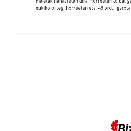
maletak nahastetan dira. Horreetariko bat g
eukiko biltegi horreetan eta, 48 ordu igarot