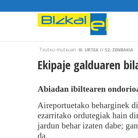
Txutxu-mutxuan
III. URTEA // 52. ZENBAKIA
Ekipaje galduaren bil
Abiadan ibiltearen ondorio
Aireportuetako beharginek d
ezarritako ordutegiak hain dir
jardun behar izaten dabe; gan
da.