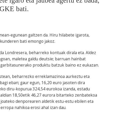
bete igaro eta jaubea agertu ez bada,
 GKE bati.
nean-egunean galtzen da. Hiru hilabete igarota,
kunderen bati emongo jakoz.
da Londresera, beharreko kontuak dirala eta. Aldez
ngoan, maletea galdu deutsie; barruan hainbat
n garbitasunerako produktu batzuk baino ez eukazan.
ostean, beharrezko erreklamazinoa aurkeztu eta
bagi eban; gaur egun, 16,20 euro jasoten dira
eko diru-kopurua 324,54 eurokoa izanda, estadu
aldian 18,50etik 46,27 eurora bitarteko zenbatekoa
o joateko denporearen aldetik estu-estu ebilen eta
erropa nahikoa erosi ahal izan dau.