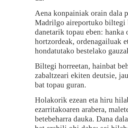
Aena konpainiak orain dala pa
Madrilgo aireportuko biltegi 
danetarik topau eben: hanka 
hortzordeak, ordenagailuak e
hondatutako bestelako gauza
Biltegi horreetan, hainbat be
zabaltzeari ekiten deutsie, j
bat topau guran.
Holakorik ezean eta hiru hila
ezarritakoaren arabera, male
betebeharra dauka. Dana dala