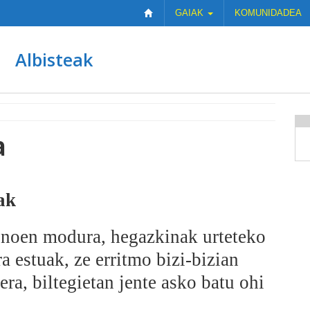
GAIAK
KOMUNIDADEA
Albisteak
a
ak
inoen modura, hegazkinak urteteko
a estuak, ze erritmo bizi-bizian
era, biltegietan jente asko batu ohi