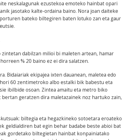
aite neskalagunak ezustekoa emoteko hainbat opari
anik jasotako kalte-ordaina baino. Nora joan daiteke
eporturen bateko biltegiren baten lotuko zan eta gaur
eutsie.
o zintetan dabilzan milioi bi maleten artean, hamar
a horreen % 20 baino ez ei dira salatzen.
a. Bidaiariak ekipajea ixten dauanean, maletea edo
 hori 60 zentimetroko albo estalki bik babestu eta
e ibilbide osoan. Zintea amaitu eta metro biko
a; bertan geratzen dira maletazainek noz hartuko zain,
iskutsuak: biltegia eta hegazkineko sotoetara eroateko
iek geldialdiren bat egin behar badabe beste abioi bat
jeak gordetako biltegietan hainbat konpainiatako