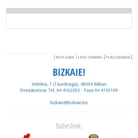
NOR GARA
LEGE OHARRA
PUBLIZIDADEA
BIZKAIE!
Arbidea, 1 (Txurdinaga), 48004 Bilbao
Erredakzinoa: Tel. 94 4162393 - Faxa 94 4150199
bizkaie@bizkaie.biz
Babesleak: