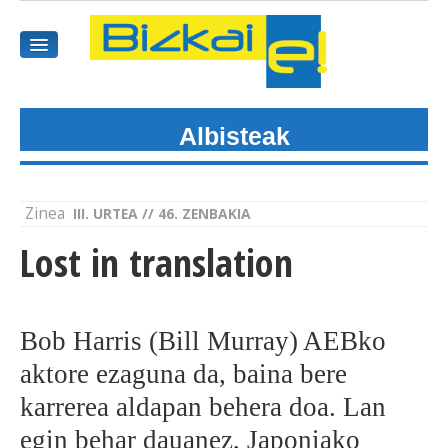
Albisteak
HASIEREA
HARPIDETU
Zinea
III. URTEA // 46. ZENBAKIA
GAIAK
Lost in translation
AGENDEA
KOMUNITATEA
Bob Harris (Bill Murray) AEBko
aktore ezaguna da, baina bere
ALBISTE GUZTIAK
karrerea aldapan behera doa. Lan
BIDEOAK
egin behar dauanez, Japoniako