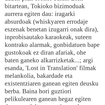
bitartean, Tokioko bizimoduak
aurrera egiten dau: iragarki
absurdoak (whiskyaren errodaje
eszenak benetan izugarri onak dira),
inprobisautako karaokeak, suteen
kontrako alarmak, gonbidatuen bape
gustokoak ez diran afariak, ohe
baten ganeko alkarrizketak...; argi
esanda, 'Lost in Translation' filmak
melankolia, bakardade eta
existentziaren ganean egiten deusku
berba. Baina hori guztiori
pelikulearen ganean hegaz egiten