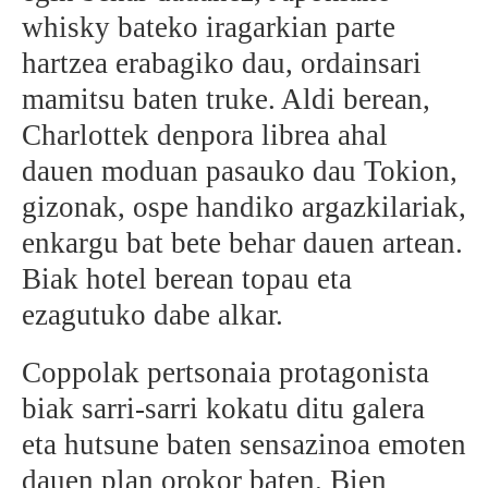
whisky bateko iragarkian parte
BEREZIAK
hartzea erabagiko dau, ordainsari
ARGAZKIAK
mamitsu baten truke. Aldi berean,
Charlottek denpora librea ahal
dauen moduan pasauko dau Tokion,
gizonak, ospe handiko argazkilariak,
... AUKERA GEHIAGO
enkargu bat bete behar dauen artean.
Biak hotel berean topau eta
ezagutuko dabe alkar.
Coppolak pertsonaia protagonista
biak sarri-sarri kokatu ditu galera
eta hutsune baten sensazinoa emoten
dauen plan orokor baten. Bien