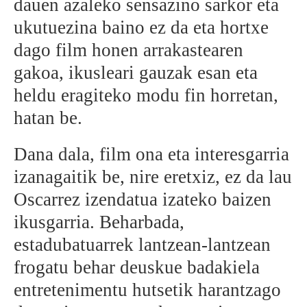
dauen azaleko sensazino sarkor eta
ukutuezina baino ez da eta hortxe
dago film honen arrakastearen
gakoa, ikusleari gauzak esan eta
heldu eragiteko modu fin horretan,
hatan be.
Dana dala, film ona eta interesgarria
izanagaitik be, nire eretxiz, ez da lau
Oscarrez izendatua izateko baizen
ikusgarria. Beharbada,
estadubatuarrek lantzean-lantzean
frogatu behar deuskue badakiela
entretenimentu hutsetik harantzago