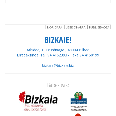
NOR GARA
LEGE OHARRA
PUBLIZIDADEA
BIZKAIE!
Arbidea, 1 (Txurdinaga), 48004 Bilbao
Erredakzinoa: Tel. 94 4162393 - Faxa 94 4150199
bizkaie@bizkaie.biz
Babesleak: