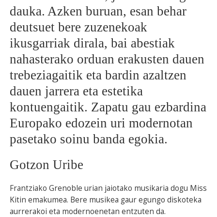
dauka. Azken buruan, esan behar
BEREZIAK
deutsuet bere zuzenekoak
ikusgarriak dirala, bai abestiak
ARGAZKIAK
nahasterako orduan erakusten dauen
trebeziagaitik eta bardin azaltzen
dauen jarrera eta estetika
... AUKERA GEHIAGO
kontuengaitik. Zapatu gau ezbardina
Europako edozein uri modernotan
pasetako soinu banda egokia.
Gotzon Uribe
Frantziako Grenoble urian jaiotako musikaria dogu Miss
Kitin emakumea. Bere musikea gaur egungo diskoteka
aurrerakoi eta modernoenetan entzuten da.