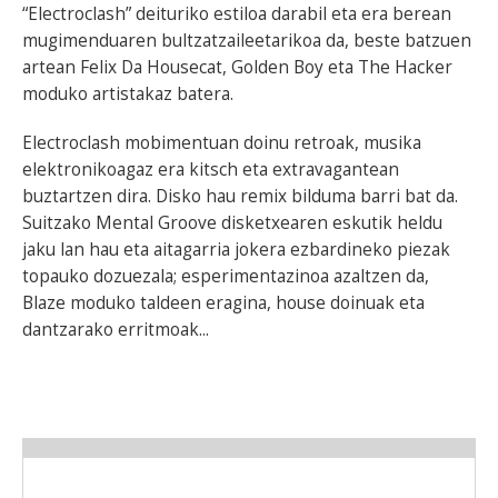
“Electroclash” deituriko estiloa darabil eta era berean
mugimenduaren bultzatzaileetarikoa da, beste batzuen
artean Felix Da Housecat, Golden Boy eta The Hacker
moduko artistakaz batera.
Electroclash mobimentuan doinu retroak, musika
elektronikoagaz era kitsch eta extravagantean
buztartzen dira. Disko hau remix bilduma barri bat da.
Suitzako Mental Groove disketxearen eskutik heldu
jaku lan hau eta aitagarria jokera ezbardineko piezak
topauko dozuezala; esperimentazinoa azaltzen da,
Blaze moduko taldeen eragina, house doinuak eta
dantzarako erritmoak...