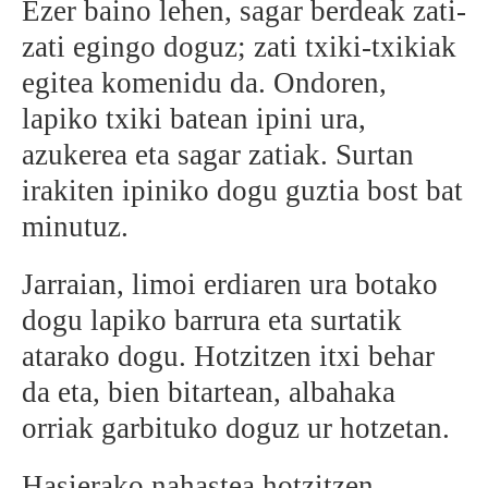
Ezer baino lehen, sagar berdeak zati-
BEREZIAK
zati egingo doguz; zati txiki-txikiak
egitea komenidu da. Ondoren,
ARGAZKIAK
lapiko txiki batean ipini ura,
azukerea eta sagar zatiak. Surtan
irakiten ipiniko dogu guztia bost bat
... AUKERA GEHIAGO
minutuz.
Jarraian, limoi erdiaren ura botako
dogu lapiko barrura eta surtatik
atarako dogu. Hotzitzen itxi behar
da eta, bien bitartean, albahaka
orriak garbituko doguz ur hotzetan.
Hasierako nahastea hotzitzen