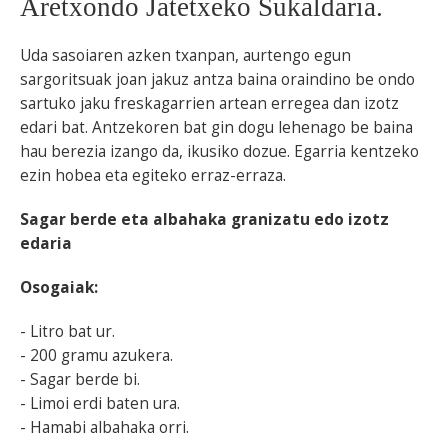
Aretxondo Jatetxeko Sukaldaria.
Uda sasoiaren azken txanpan, aurtengo egun
sargoritsuak joan jakuz antza baina oraindino be ondo
sartuko jaku freskagarrien artean erregea dan izotz
edari bat. Antzekoren bat gin dogu lehenago be baina
hau berezia izango da, ikusiko dozue. Egarria kentzeko
ezin hobea eta egiteko erraz-erraza.
Sagar berde eta albahaka granizatu edo izotz
edaria
Osogaiak:
- Litro bat ur.
- 200 gramu azukera.
- Sagar berde bi.
- Limoi erdi baten ura.
- Hamabi albahaka orri.