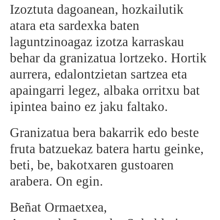
Izoztuta dagoanean, hozkailutik
atara eta sardexka baten
laguntzinoagaz izotza karraskau
behar da granizatua lortzeko. Hortik
aurrera, edalontzietan sartzea eta
apaingarri legez, albaka orritxu bat
ipintea baino ez jaku faltako.
Granizatua bera bakarrik edo beste
fruta batzuekaz batera hartu geinke,
beti, be, bakotxaren gustoaren
arabera. On egin.
Beñat Ormaetxea,