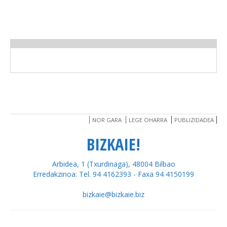
NOR GARA
LEGE OHARRA
PUBLIZIDADEA
BIZKAIE!
Arbidea, 1 (Txurdinaga), 48004 Bilbao
Erredakzinoa: Tel. 94 4162393 - Faxa 94 4150199
bizkaie@bizkaie.biz