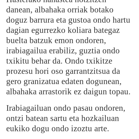
danean, albahaka orriak botako
doguz barrura eta gustoa ondo hartu
dagian egurrezko koliara bategaz
buelta batzuk emon ondoren,
irabiagailua erabiliz, guztia ondo
txikitu behar da. Ondo txikitze
prozesu hori oso garrantzitsua da
gero granizatua edaten dogunean,
albahaka arrastorik ez daigun topau.
Irabiagailuan ondo pasau ondoren,
ontzi batean sartu eta hozkailuan
eukiko dogu ondo izoztu arte.