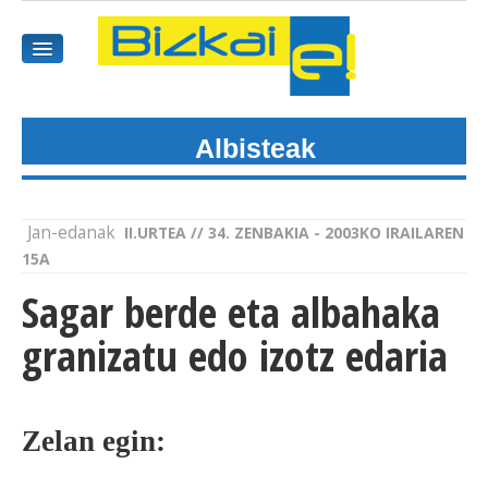
Albisteak
HASIEREA
HARPIDETU
Jan-edanak
II.URTEA // 34. ZENBAKIA - 2003KO IRAILAREN
GAIAK
15A
Sagar berde eta albahaka
AGENDEA
granizatu edo izotz edaria
KOMUNITATEA
ALBISTE GUZTIAK
Zelan egin:
BIDEOAK