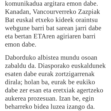
komunikadua argitara emon dabe.
Kanadan, Vancourverreko Zazpiak
Bat euskal etxeko kideek oraintsu
webgune barri bat sarean jarri dabe
eta bertan ETAren agiriaren barri
emon dabe.
Daborduko albistea mundu osoan
zabaldu da. Diasporako euskaldunek
esaten dabe eurak zortzigarrenak
dirala; holan ba, eurak be eukiko
dabe zer esan eta eretxiak agertzeko
aukerea prozesuan. Izan be, egin
beharreko bidea luzea izango da.