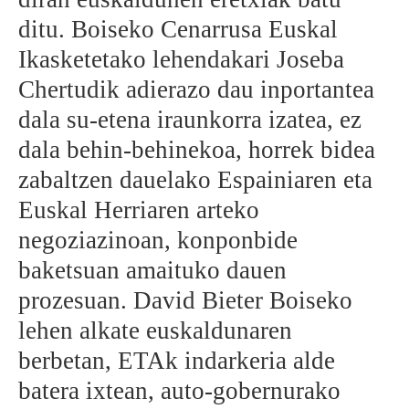
ditu. Boiseko Cenarrusa Euskal
BEREZIAK
Ikasketetako lehendakari Joseba
ARGAZKIAK
Chertudik adierazo dau inportantea
dala su-etena iraunkorra izatea, ez
dala behin-behinekoa, horrek bidea
... AUKERA GEHIAGO
zabaltzen dauelako Espainiaren eta
Euskal Herriaren arteko
negoziazinoan, konponbide
baketsuan amaituko dauen
prozesuan. David Bieter Boiseko
lehen alkate euskaldunaren
berbetan, ETAk indarkeria alde
batera ixtean, auto-gobernurako