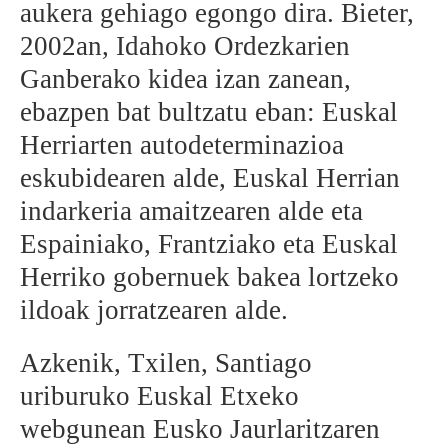
aukera gehiago egongo dira. Bieter,
2002an, Idahoko Ordezkarien
Ganberako kidea izan zanean,
ebazpen bat bultzatu eban: Euskal
Herriarten autodeterminazioa
eskubidearen alde, Euskal Herrian
indarkeria amaitzearen alde eta
Espainiako, Frantziako eta Euskal
Herriko gobernuek bakea lortzeko
ildoak jorratzearen alde.
Azkenik, Txilen, Santiago
uriburuko Euskal Etxeko
webgunean Eusko Jaurlaritzaren