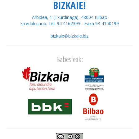
BIZKAIE!
Arbidea, 1 (Txurdinaga), 48004 Bilbao
Erredakzinoa: Tel. 94 4162393 - Faxa 94 4150199
bizkaie@bizkaie.biz
Babesleak: