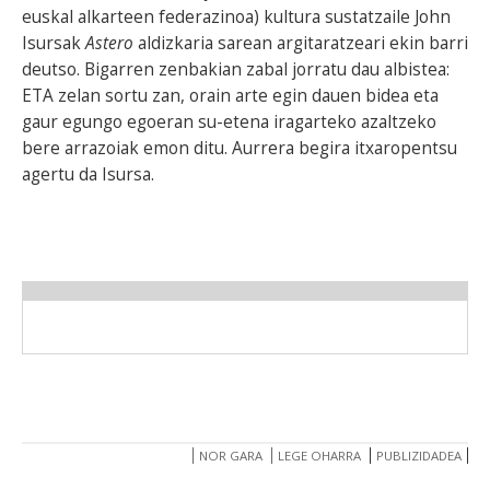
euskal alkarteen federazinoa) kultura sustatzaile John
Isursak
Astero
aldizkaria sarean argitaratzeari ekin barri
deutso. Bigarren zenbakian zabal jorratu dau albistea:
ETA zelan sortu zan, orain arte egin dauen bidea eta
gaur egungo egoeran su-etena iragarteko azaltzeko
bere arrazoiak emon ditu. Aurrera begira itxaropentsu
agertu da Isursa.
NOR GARA
LEGE OHARRA
PUBLIZIDADEA