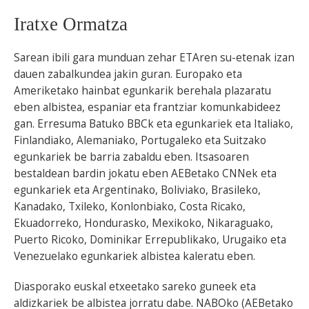
Iratxe Ormatza
Sarean ibili gara munduan zehar ETAren su-etenak izan
dauen zabalkundea jakin guran. Europako eta
Ameriketako hainbat egunkarik berehala plazaratu
eben albistea, espaniar eta frantziar komunkabideez
gan. Erresuma Batuko BBCk eta egunkariek eta Italiako,
Finlandiako, Alemaniako, Portugaleko eta Suitzako
egunkariek be barria zabaldu eben. Itsasoaren
bestaldean bardin jokatu eben AEBetako CNNek eta
egunkariek eta Argentinako, Boliviako, Brasileko,
Kanadako, Txileko, Konlonbiako, Costa Ricako,
Ekuadorreko, Hondurasko, Mexikoko, Nikaraguako,
Puerto Ricoko, Dominikar Errepublikako, Urugaiko eta
Venezuelako egunkariek albistea kaleratu eben.
Diasporako euskal etxeetako sareko guneek eta
aldizkariek be albistea jorratu dabe. NABOko (AEBetako