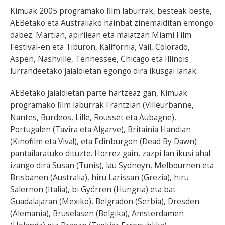
Kimuak 2005 programako film laburrak, besteak beste,
BEREZIAK
AEBetako eta Australiako hainbat zinemalditan emongo
dabez. Martian, apirilean eta maiatzan Miami Film
ARGAZKIAK
Festival-en eta Tiburon, Kalifornia, Vail, Colorado,
Aspen, Nashville, Tennessee, Chicago eta Illinois
lurrandeetako jaialdietan egongo dira ikusgai lanak.
AEBetako jaialdietan parte hartzeaz gan, Kimuak
... AUKERA GEHIAGO
programako film laburrak Frantzian (Villeurbanne,
Nantes, Burdeos, Lille, Rousset eta Aubagne),
Portugalen (Tavira eta Algarve), Britainia Handian
(Kinofilm eta Viva!), eta Edinburgon (Dead By Dawn)
pantailaratuko dituzte. Horrez gain, zazpi lan ikusi ahal
izango dira Susan (Tunis), lau Sydneyn, Melbournen eta
Brisbanen (Australia), hiru Larissan (Grezia), hiru
Salernon (Italia), bi Györren (Hungria) eta bat
Guadalajaran (Mexiko), Belgradon (Serbia), Dresden
(Alemania), Bruselasen (Belgika), Amsterdamen