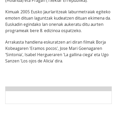
(Holanda) eta Pragan (Txekiar Errepublika).
Kimuak 2005 Eusko Jaurlaritzeak laburmetraiak egiteko
emoten dituan laguntzak kudeatzen dituan ekimena da.
Euskadin egindako lan onenak aukeratu ditu aurten
programeak bere 8. edizinoa ospatzeko.
Arrakasta handiena eskuratzen ari diran filmak Borja
Kobeagaren 'Eramos pocos', Jose Mari Goenagaren
'Sintonia', Isabel Hergueraren 'La gallina ciega' eta Ugo
Sanzen 'Los ojos de Alicia' dira.