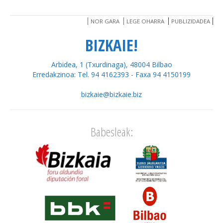
NOR GARA
LEGE OHARRA
PUBLIZIDADEA
BIZKAIE!
Arbidea, 1 (Txurdinaga), 48004 Bilbao
Erredakzinoa: Tel. 94 4162393 - Faxa 94 4150199
bizkaie@bizkaie.biz
Babesleak: