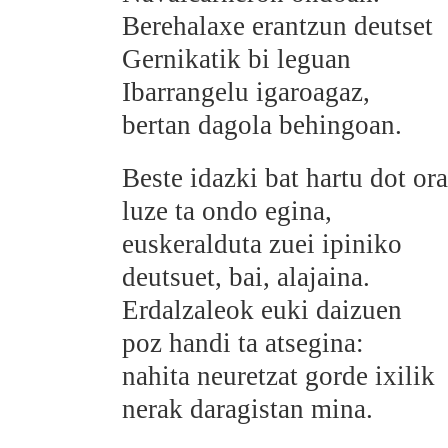
Berehalaxe erantzun deutset
Gernikatik bi leguan
Ibarrangelu igaroagaz,
bertan dagola behingoan.
Beste idazki bat hartu dot or
luze ta ondo egina,
euskeralduta zuei ipiniko
deutsuet, bai, alajaina.
Erdalzaleok euki daizuen
poz handi ta atsegina:
nahita neuretzat gorde ixilik
nerak daragistan mina.