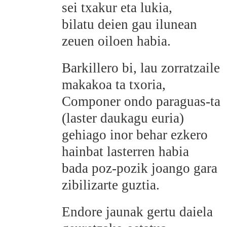
sei txakur eta lukia,
bilatu deien gau ilunean
zeuen oiloen habia.
Barkillero bi, lau zorratzaile
makakoa ta txoria,
Componer ondo paraguas-ta
(laster daukagu euria)
gehiago inor behar ezkero
hainbat lasterren habia
bada poz-pozik joango gara
zibilizarte guztia.
Endore jaunak gertu daiela