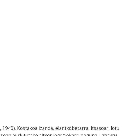
 1940). Kostakoa izanda, elantxobetarra, itsasoari lotu
soan aurkitutako altxor legez ekarri doguna. Labayru