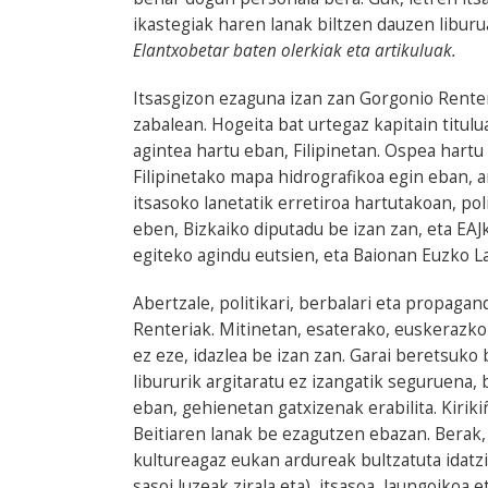
ikastegiak haren lanak biltzen dauzen liburua
Elantxobetar baten olerkiak eta artikuluak.
Itsasgizon ezaguna izan zan Gorgonio Rente
zabalean. Hogeita bat urtegaz kapitain titulu
agintea hartu eban, Filipinetan. Ospea hartu
Filipinetako mapa hidrografikoa egin eban, a
itsasoko lanetatik erretiroa hartutakoan, po
eben, Bizkaiko diputadu be izan zan, eta EAJ
egiteko agindu eutsien, eta Baionan Euzko L
Abertzale, politikari, berbalari eta propag
Renteriak. Mitinetan, esaterako, euskerazko
ez eze, idazlea be izan zan. Garai beretsuko 
libururik argitaratu ez izangatik seguruena, 
eban, gehienetan gatxizenak erabilita. Kirik
Beitiaren lanak be ezagutzen ebazan. Berak, 
kultureagaz eukan ardureak bultzatuta idatz
sasoi luzeak zirala eta), itsasoa, Jaungoikoa