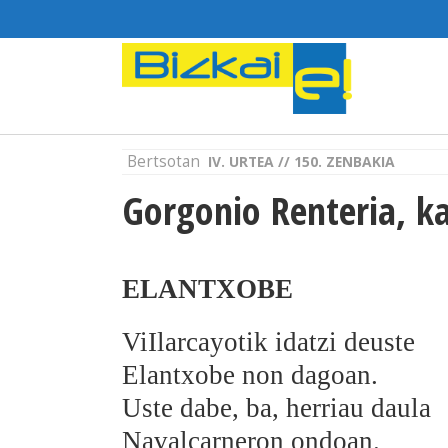
Bertsotan
IV. URTEA // 150. ZENBAKIA
Gorgonio Renteria, ka
ELANTXOBE
ViIlarcayotik idatzi deuste
Elantxobe non dagoan.
Uste dabe, ba, herriau daula
Navalcarneron ondoan.