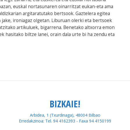
bazan, euskal nortasunaren oinarritzat eukan-eta ama
ldizkarian argitaratutako bertsook. Gaztelera egitea
jake, ironiagaz olgetan. Liburuan olerki eta bertsoek
atzitako artikuluek, bigarrena. Benetako altxorra emon
k hasitako biltze lanei, orain dala urte bi ha zendu eta
BIZKAIE!
Arbidea, 1 (Txurdinaga), 48004 Bilbao
Erredakzinoa: Tel. 94 4162393 - Faxa 94 4150199