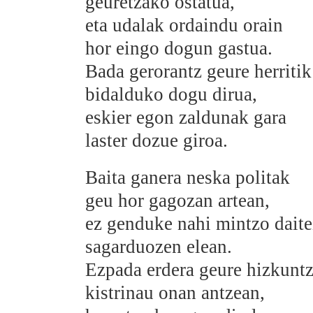
geuretzako ostatua,
eta udalak ordaindu orain
hor eingo dogun gastua.
Bada gerorantz geure herritik
bidalduko dogu dirua,
eskier egon zaldunak gara
laster dozue giroa.
Baita ganera neska politak
geu hor gagozan artean,
ez genduke nahi mintzo dait
sagarduozen elean.
Ezpada erdera geure hizkunt
kistrinau onan antzean,