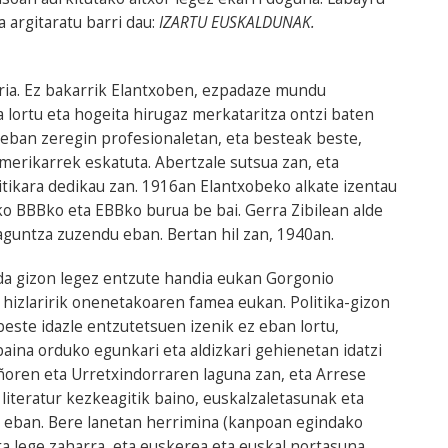
 argitaratu barri dau:
IZARTU EUSKALDUNAK.
ria. Ez bakarrik Elantxoben, ezpadaze mundu
a lortu eta hogeita hirugaz merkataritza ontzi baten
 eban zeregin profesionaletan, eta besteak beste,
merikarrek eskatuta. Abertzale sutsua zan, eta
litikara dedikau zan. 1916an Elantxobeko alkate izentau
ko BBBko eta EBBko burua be bai. Gerra Zibilean alde
aguntza zuzendu eban. Bertan hil zan, 1940an.
anda gizon legez entzute handia eukan Gorgonio
 hizlaririk onenetakoaren famea eukan. Politika-gizon
beste idazle entzutetsuen izenik ez eban lortu,
baina orduko egunkari eta aldizkari gehienetan idatzi
iñoren eta Urretxindorraren laguna zan, eta Arrese
literatur kezkeagitik baino, euskalzaletasunak eta
i eban. Bere lanetan herrimina (kanpoan egindako
 eta lege zaharra, eta euskerea eta euskal nortasuna