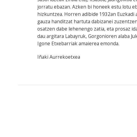
jorratu ebazan. Azken bi honeek estu lotu e
hizkuntzea. Horren adibide 1932an Euzkadi a
gauza handitzat hartuta dabizanei zuzentzen 
osatzen dabe lehenengo zatia, eta prosaz id
dau argitara Labayruk, Gorgonioren alaba Jule
Igone Etxebarriak amaierea emonda.
Iñaki Aurrekoetxea