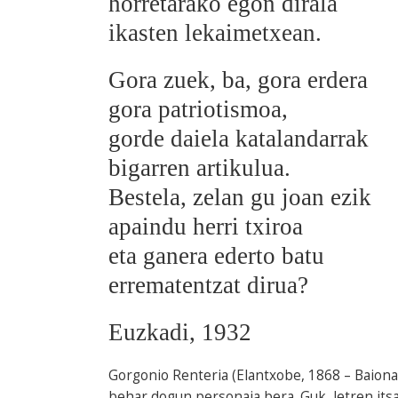
horretarako egon dirala
ikasten lekaimetxean.
Gora zuek, ba, gora erdera
gora patriotismoa,
gorde daiela katalandarrak
bigarren artikulua.
Bestela, zelan gu joan ezik
apaindu herri txiroa
eta ganera ederto batu
errematentzat dirua?
Euzkadi, 1932
Gorgonio Renteria (Elantxobe, 1868 – Baiona,
behar dogun personaia bera. Guk, letren itsa