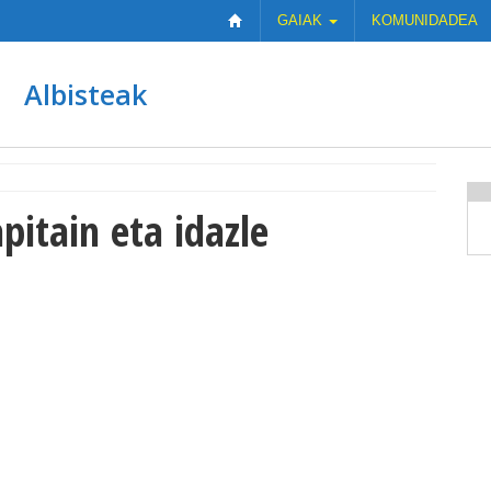
GAIAK
KOMUNIDADEA
Albisteak
pitain eta idazle