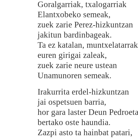
Goralgarriak, txalogarriak
Elantxobeko semeak,
zuek zarie Perez-hizkuntzan
jakitun bardinbageak.
Ta ez katalan, muntxelatarrak
euren girigai zaleak,
zuek zarie neure ustean
Unamunoren semeak.
Irakurrita erdel-hizkuntzan
jai ospetsuen barria,
hor gara laster Deun Pedroet
bertako oste haundia.
Zazpi asto ta hainbat patari,