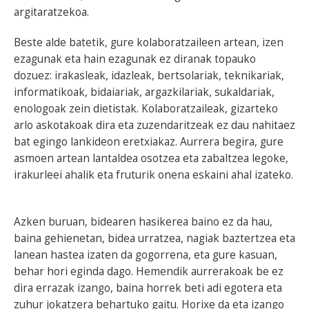
argitaratzekoa.
Beste alde batetik, gure kolaboratzaileen artean, izen
ezagunak eta hain ezagunak ez diranak topauko
dozuez: irakasleak, idazleak, bertsolariak, teknikariak,
informatikoak, bidaiariak, argazkilariak, sukaldariak,
enologoak zein dietistak. Kolaboratzaileak, gizarteko
arlo askotakoak dira eta zuzendaritzeak ez dau nahitaez
bat egingo lankideon eretxiakaz. Aurrera begira, gure
asmoen artean lantaldea osotzea eta zabaltzea legoke,
irakurleei ahalik eta fruturik onena eskaini ahal izateko.
Azken buruan, bidearen hasikerea baino ez da hau,
baina gehienetan, bidea urratzea, nagiak baztertzea eta
lanean hastea izaten da gogorrena, eta gure kasuan,
behar hori eginda dago. Hemendik aurrerakoak be ez
dira errazak izango, baina horrek beti adi egotera eta
zuhur jokatzera behartuko gaitu. Horixe da eta izango