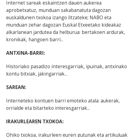
Internet sareak eskaintzen dauen aukerea
aprobetxatuz, munduan sakabanatuta dagozan
euskaldunen txokoa izango litzateke; NABO eta
munduan zehar dagozan Euskal Etxeetako kideakaz
alkarlanean jardutea da helburua: bertakoen ardurak,
kronikak, hangoen barri...
ANTXINA-BARRI:
Historiako pasadizo interesgarriak, ipuinak, antxinako
kontu bitxiak, jakingarriak...
SAREAN:
Interneteko kontuen barri emoteko atala: aukerak,
orrialde eta bitarteko interesgarriak...
IRAKURLEAREN TXOKOA:
Ohiko txokoa, irakurleen euren gutunak eta artikuluak