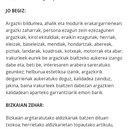
JO BEGIZ:
Argazki bildumea, ahalik eta modurik erakargarrienean;
argazki zaharrak, persona ezagun zein ezezagunen
argazkiak, kirol ekitaldiak, eraikin ezagunak, herriak,
eleizak, baseleizak, mendiak, hondartzak, abereak,
piztiak, landarak, koadroak, kotxeak, motorrak eta abar;
irakurleek eurek be argazkiak bialtzeko aukerea izango
dabe eta, beti be, interesaren arabera sareratuko
geunkez; helburua estetikoa izanik, argazkirik
deigarrienak aukeratuko doguz, kalidadea zainduz,
jakina, baina irakurleek bialtzen dabezan argazkien
kalidadeari aparteko garrantziarik emon barik.
BIZKAIAN ZEHAR:
Bizkaian argitaratutako aldizkariak batzen dituan
txokoa; herrietako aldizkarietan topautako artikulu,