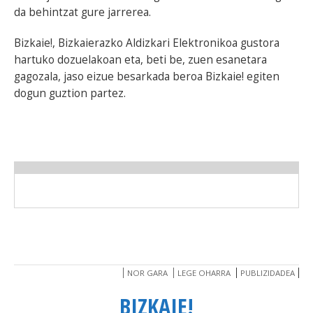
da behintzat gure jarrerea.
Bizkaie!, Bizkaierazko Aldizkari Elektronikoa gustora
hartuko dozuelakoan eta, beti be, zuen esanetara
gagozala, jaso eizue besarkada beroa Bizkaie! egiten
dogun guztion partez.
NOR GARA
LEGE OHARRA
PUBLIZIDADEA
BIZKAIE!