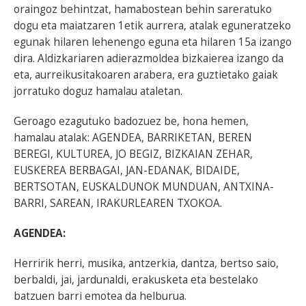
oraingoz behintzat, hamabostean behin sareratuko
dogu eta maiatzaren 1etik aurrera, atalak eguneratzeko
egunak hilaren lehenengo eguna eta hilaren 15a izango
dira. Aldizkariaren adierazmoldea bizkaierea izango da
eta, aurreikusitakoaren arabera, era guztietako gaiak
jorratuko doguz hamalau ataletan.
Geroago ezagutuko badozuez be, hona hemen,
hamalau atalak: AGENDEA, BARRIKETAN, BEREN
BEREGI, KULTUREA, JO BEGIZ, BIZKAIAN ZEHAR,
EUSKEREA BERBAGAI, JAN-EDANAK, BIDAIDE,
BERTSOTAN, EUSKALDUNOK MUNDUAN, ANTXINA-
BARRI, SAREAN, IRAKURLEAREN TXOKOA.
AGENDEA:
Herririk herri, musika, antzerkia, dantza, bertso saio,
berbaldi, jai, jardunaldi, erakusketa eta bestelako
batzuen barri emotea da helburua.