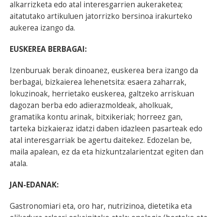
alkarrizketa edo atal interesgarrien aukeraketea;
aitatutako artikuluen jatorrizko bersinoa irakurteko
aukerea izango da.
EUSKEREA BERBAGAI:
Izenburuak berak dinoanez, euskerea bera izango da
berbagai, bizkaierea lehenetsita: esaera zaharrak,
lokuzinoak, herrietako euskerea, galtzeko arriskuan
dagozan berba edo adierazmoldeak, aholkuak,
gramatika kontu arinak, bitxikeriak; horreez gan,
tarteka bizkaieraz idatzi daben idazleen pasarteak edo
atal interesgarriak be agertu daitekez. Edozelan be,
maila apalean, ez da eta hizkuntzalarientzat egiten dan
atala.
JAN-EDANAK:
Gastronomiari eta, oro har, nutrizinoa, dietetika eta