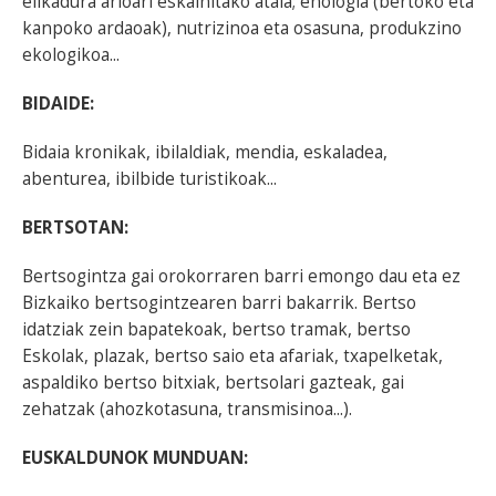
elikadura arloari eskainitako atala; enologia (bertoko eta
kanpoko ardaoak), nutrizinoa eta osasuna, produkzino
ekologikoa...
BIDAIDE:
Bidaia kronikak, ibilaldiak, mendia, eskaladea,
abenturea, ibilbide turistikoak...
BERTSOTAN:
Bertsogintza gai orokorraren barri emongo dau eta ez
Bizkaiko bertsogintzearen barri bakarrik. Bertso
idatziak zein bapatekoak, bertso tramak, bertso
Eskolak, plazak, bertso saio eta afariak, txapelketak,
aspaldiko bertso bitxiak, bertsolari gazteak, gai
zehatzak (ahozkotasuna, transmisinoa...).
EUSKALDUNOK MUNDUAN: