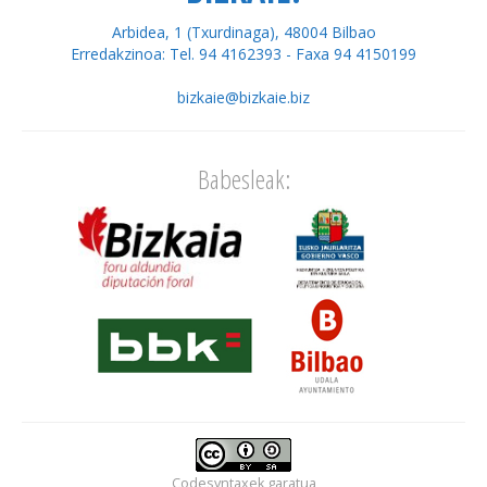
Arbidea, 1 (Txurdinaga), 48004 Bilbao
Erredakzinoa: Tel. 94 4162393 - Faxa 94 4150199
bizkaie@bizkaie.biz
Babesleak:
Codesyntaxek
garatua