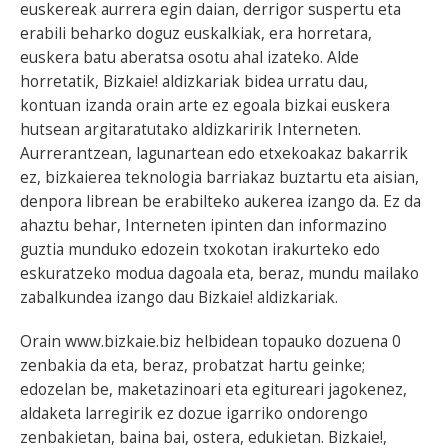
euskereak aurrera egin daian, derrigor suspertu eta
erabili beharko doguz euskalkiak, era horretara,
euskera batu aberatsa osotu ahal izateko. Alde
horretatik, Bizkaie! aldizkariak bidea urratu dau,
kontuan izanda orain arte ez egoala bizkai euskera
hutsean argitaratutako aldizkaririk Interneten.
Aurrerantzean, lagunartean edo etxekoakaz bakarrik
ez, bizkaierea teknologia barriakaz buztartu eta aisian,
denpora librean be erabilteko aukerea izango da. Ez da
ahaztu behar, Interneten ipinten dan informazino
guztia munduko edozein txokotan irakurteko edo
eskuratzeko modua dagoala eta, beraz, mundu mailako
zabalkundea izango dau Bizkaie! aldizkariak.
Orain www.bizkaie.biz helbidean topauko dozuena 0
zenbakia da eta, beraz, probatzat hartu geinke;
edozelan be, maketazinoari eta egitureari jagokenez,
aldaketa larregirik ez dozue igarriko ondorengo
zenbakietan, baina bai, ostera, edukietan. Bizkaie!,