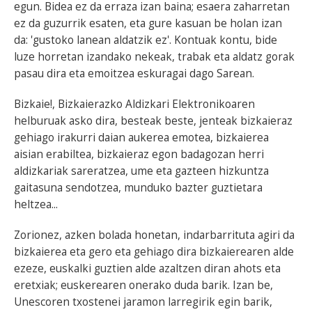
egun. Bidea ez da erraza izan baina; esaera zaharretan
ez da guzurrik esaten, eta gure kasuan be holan izan
BEREZIAK
da: 'gustoko lanean aldatzik ez'. Kontuak kontu, bide
luze horretan izandako nekeak, trabak eta aldatz gorak
ARGAZKIAK
pasau dira eta emoitzea eskuragai dago Sarean.
Bizkaie!, Bizkaierazko Aldizkari Elektronikoaren
helburuak asko dira, besteak beste, jenteak bizkaieraz
... AUKERA GEHIAGO
gehiago irakurri daian aukerea emotea, bizkaierea
aisian erabiltea, bizkaieraz egon badagozan herri
aldizkariak sareratzea, ume eta gazteen hizkuntza
gaitasuna sendotzea, munduko bazter guztietara
heltzea...
Zorionez, azken bolada honetan, indarbarrituta agiri da
bizkaierea eta gero eta gehiago dira bizkaierearen alde
ezeze, euskalki guztien alde azaltzen diran ahots eta
eretxiak; euskerearen onerako duda barik. Izan be,
Unescoren txostenei jaramon larregirik egin barik,