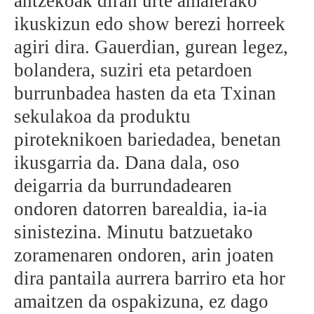
antzekoak diran urte amaierako
ikuskizun edo show berezi horreek
agiri dira. Gauerdian, gurean legez,
bolandera, suziri eta petardoen
burrunbadea hasten da eta Txinan
sekulakoa da produktu
piroteknikoen bariedadea, benetan
ikusgarria da. Dana dala, oso
deigarria da burrundadearen
ondoren datorren barealdia, ia-ia
sinistezina. Minutu batzuetako
zoramenaren ondoren, arin joaten
dira pantaila aurrera barriro eta hor
amaitzen da ospakizuna, ez dago