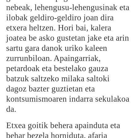
nebeak, lehengusu-lehengusinak eta
ilobak geldiro-geldiro joan dira
etxera heltzen. Hori bai, kalera
joatea be asko gustetan jake eta arin
sartu gara danok uriko kaleen
zurrunbiloan. Apaingarriak,
petardoak eta bestelako gauza
batzuk saltzeko milaka saltoki
dagoz bazter guztietan eta
kontsumismoaren indarra sekulakoa
da.
Etxea goitik behera apainduta eta
behar bezela horniduta, afaria