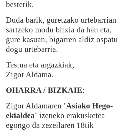
besterik.
Duda barik, guretzako urtebarrian
sartzeko modu bitxia da hau eta,
gure kasuan, bigarren aldiz ospatu
dogu urtebarria.
Testua eta argazkiak,
Zigor Aldama.
OHARRA / BIZKAIE:
Zigor Aldamaren
'Asiako Hego-
ekialdea'
izeneko erakusketea
egongo da zezeilaren 18tik