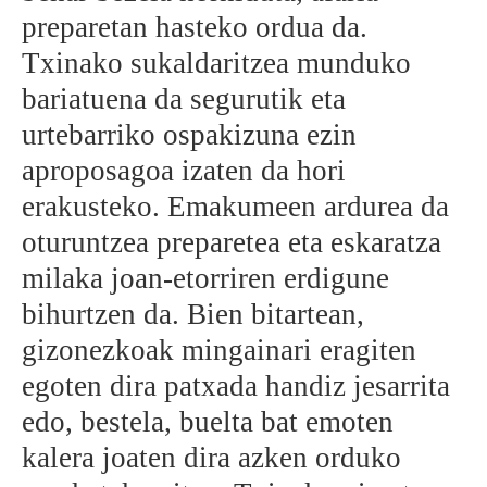
preparetan hasteko ordua da.
Txinako sukaldaritzea munduko
bariatuena da segurutik eta
urtebarriko ospakizuna ezin
aproposagoa izaten da hori
erakusteko. Emakumeen ardurea da
oturuntzea preparetea eta eskaratza
milaka joan-etorriren erdigune
bihurtzen da. Bien bitartean,
gizonezkoak mingainari eragiten
egoten dira patxada handiz jesarrita
edo, bestela, buelta bat emoten
kalera joaten dira azken orduko