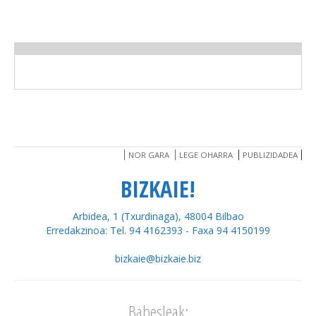
NOR GARA
LEGE OHARRA
PUBLIZIDADEA
BIZKAIE!
Arbidea, 1 (Txurdinaga), 48004 Bilbao
Erredakzinoa: Tel. 94 4162393 - Faxa 94 4150199
bizkaie@bizkaie.biz
Babesleak: