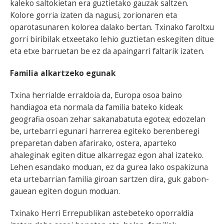
kaleko saltokietan era guztietako gauzak saltzen.
Kolore gorria izaten da nagusi, zorionaren eta
oparotasunaren kolorea dalako bertan. Txinako faroltxu
gorri biribilak etxeetako lehio guztietan eskegiten ditue
eta etxe barruetan be ez da apaingarri faltarik izaten.
Familia alkartzeko egunak
Txina herrialde erraldoia da, Europa osoa baino
handiagoa eta normala da familia bateko kideak
geografia osoan zehar sakanabatuta egotea; edozelan
be, urtebarri egunari harrerea egiteko berenberegi
preparetan daben afarirako, ostera, aparteko
ahaleginak egiten ditue alkarregaz egon ahal izateko.
Lehen esandako moduan, ez da gurea lako ospakizuna
eta urtebarrian familia giroan sartzen dira, guk gabon-
gauean egiten dogun moduan.
Txinako Herri Errepublikan astebeteko oporraldia