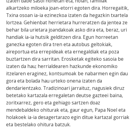
izaten dabe sasoi honetan eta, holan, familiak
alkartzeko miloeka joan-etorri egoten dira. Horregaitik,
Txina osoan ia-ia ezinezkoa izaten da hegazkin txartela
lortzea. Gehienbat herrietara hurreratzen da jentea ze
behar bila urietara joandakoak asko dira eta, beraz, uri
handiak ia-ia hutsik gelditzen dira. Egun horreetan
ganezka egoten dira tren eta autobus geltokiak,
aireportua eta errepideak eta ernegaldiak eta poza
buztartzen dira sarritan. Erosketak egiteko sasoia be
izaten da hau; herrialdearen hazkunde ekonomiko
itzelaren eraginez, kontsumoak be nabarmen egin dau
gora eta bolada hau urteko onena izaten da
dendarientzako. Tradizinoari jarraituz, nagusiek diruz
betetako kartazala erregaletan deutse gazteei baina,
zoritxarrez, gero eta gehiago sartzen doaz
mendebaldeko ohiturak eta, gaur egun, Papa Noel eta
holakoek ia-ia desagertarazo egin ditue kartazal gorriak
eta bestelako ohitura batzuk.