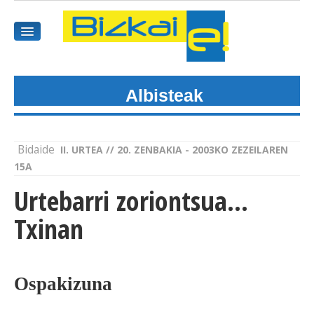
Albisteak
HASIEREA
HARPIDETU
Bidaide
II. URTEA // 20. ZENBAKIA - 2003KO ZEZEILAREN
GAIAK
15A
Urtebarri zoriontsua...
AGENDEA
Txinan
KOMUNITATEA
ALBISTE GUZTIAK
Ospakizuna
BIDEOAK