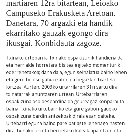
martiaren 12ra bitartean, Leioako
Campuseko Erakusketa Aretoan.
Danetara, 70 argazki eta handik
ekarritako gauzak egongo dira
ikusgai. Konbidauta zagoze.
Txinako urtebarria Txinako ospakizunik handiena da
eta herrialde horretara bisitea egiteko momenturik
ederrenetakoa; dana dala, egun seinalatua baino lehen
eta gero be oso gatxa izaten da hegazkin txartela
lortzea. Aurten, 2003ko urtarrilaren 31n sartu dira
txinatarrak ahuntzaren urtean. Urtebarriaren
ospakizuna oso desbardina da geureagaz konparauta
baina Txinako urtebarriko eta gure gabon-gaueko
ospakizuna bardin antzekoak dirala esan daiteke.
Urtebarri eguna baino pare bat aste lehenago hasten
dira Txinako uri eta herrietako kaleak apaintzen eta