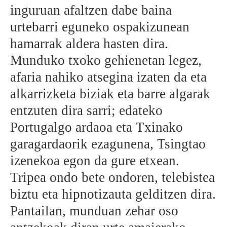
inguruan afaltzen dabe baina
urtebarri eguneko ospakizunean
hamarrak aldera hasten dira.
Munduko txoko gehienetan legez,
afaria nahiko atsegina izaten da eta
alkarrizketa biziak eta barre algarak
entzuten dira sarri; edateko
Portugalgo ardaoa eta Txinako
garagardaorik ezagunena, Tsingtao
izenekoa egon da gure etxean.
Tripea ondo bete ondoren, telebistea
biztu eta hipnotizauta gelditzen dira.
Pantailan, munduan zehar oso