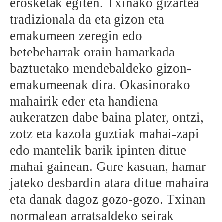
erosketak egiten. Txinako gizartea
tradizionala da eta gizon eta
emakumeen zeregin edo
betebeharrak orain hamarkada
baztuetako mendebaldeko gizon-
emakumeenak dira. Okasinorako
mahairik eder eta handiena
aukeratzen dabe baina plater, ontzi,
zotz eta kazola guztiak mahai-zapi
edo mantelik barik ipinten ditue
mahai gainean. Gure kasuan, hamar
jateko desbardin atara ditue mahaira
eta danak dagoz gozo-gozo. Txinan
normalean arratsaldeko seirak