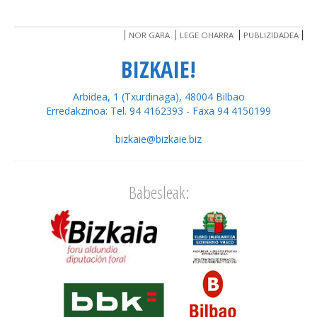
NOR GARA
LEGE OHARRA
PUBLIZIDADEA
BIZKAIE!
Arbidea, 1 (Txurdinaga), 48004 Bilbao
Erredakzinoa: Tel. 94 4162393 - Faxa 94 4150199
bizkaie@bizkaie.biz
Babesleak: