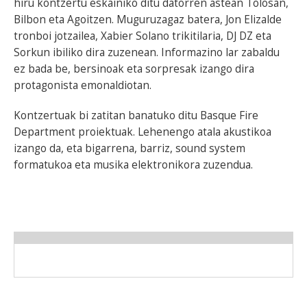
hiru kontzertu eskainiko ditu datorren astean Tolosan,
Bilbon eta Agoitzen. Muguruzagaz batera, Jon Elizalde
tronboi jotzailea, Xabier Solano trikitilaria, DJ DZ eta
Sorkun ibiliko dira zuzenean. Informazino lar zabaldu
ez bada be, bersinoak eta sorpresak izango dira
protagonista emonaldiotan.
Kontzertuak bi zatitan banatuko ditu Basque Fire
Department proiektuak. Lehenengo atala akustikoa
izango da, eta bigarrena, barriz, sound system
formatukoa eta musika elektronikora zuzendua.