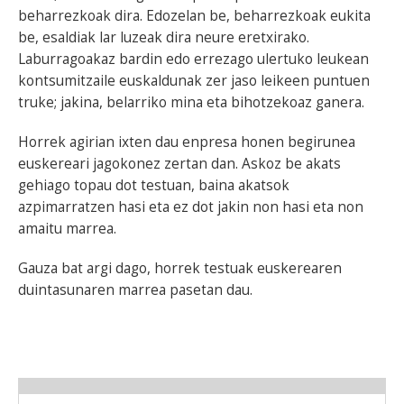
beharrezkoak dira. Edozelan be, beharrezkoak eukita
be, esaldiak lar luzeak dira neure eretxirako.
Laburragoakaz bardin edo errezago ulertuko leukean
kontsumitzaile euskaldunak zer jaso leikeen puntuen
truke; jakina, belarriko mina eta bihotzekoaz ganera.
Horrek agirian ixten dau enpresa honen begirunea
euskereari jagokonez zertan dan. Askoz be akats
gehiago topau dot testuan, baina akatsok
azpimarratzen hasi eta ez dot jakin non hasi eta non
amaitu marrea.
Gauza bat argi dago, horrek testuak euskerearen
duintasunaren marrea pasetan dau.