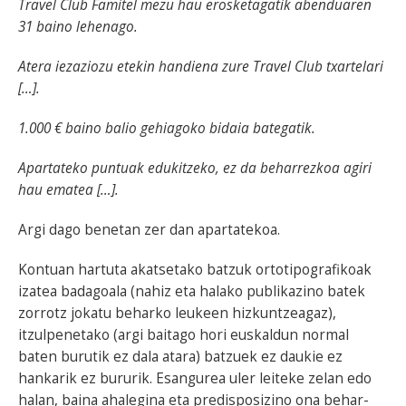
Travel Club Famitel mezu hau erosketagatik abenduaren
31 baino lehenago.
Atera iezaziozu etekin handiena zure Travel Club txartelari
[…].
1.000 € baino balio gehiagoko bidaia bategatik.
Apartateko puntuak edukitzeko, ez da beharrezkoa agiri
hau ematea […].
Argi dago benetan zer dan apartatekoa.
Kontuan hartuta akatsetako batzuk ortotipografikoak
izatea badagoala (nahiz eta halako publikazino batek
zorrotz jokatu beharko leukeen hizkuntzeagaz),
itzulpenetako (argi baitago hori euskaldun normal
baten burutik ez dala atara) batzuek ez daukie ez
hankarik ez bururik. Esangurea uler leiteke zelan edo
halan, baina ahalegina eta predisposizino ona behar-