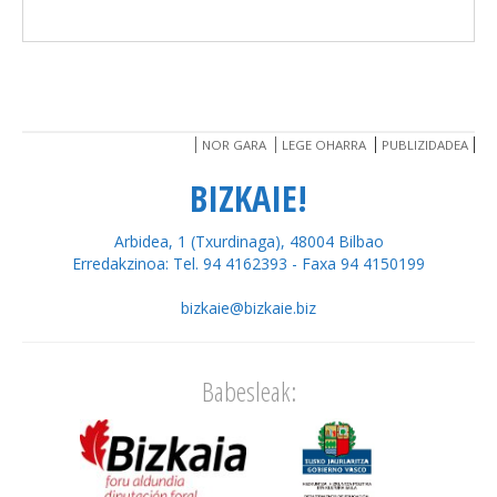
NOR GARA
LEGE OHARRA
PUBLIZIDADEA
BIZKAIE!
Arbidea, 1 (Txurdinaga), 48004 Bilbao
Erredakzinoa: Tel. 94 4162393 - Faxa 94 4150199
bizkaie@bizkaie.biz
Babesleak: