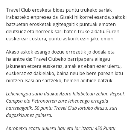
Travel Club erosketa bidez puntu trukeko sariak
irabazteko enpresea da. Gizaki hilkorrei esanda, saltoki
batzuetan erosketak egiteagaitik puntuak emoten
deutsuez eta horreek sari baten truke aldatu. Euren
euskereari, ostera, puntu askorik ezin jako emon.
Akaso askok esango dozue errezetik jo dodala eta
halantxe da: Travel Clubeko barripapera ailegau
jakunean etxera euskeraz, amak ez eban ezer ulertu,
euskeraz ez dakielako, baina neu be bere parean lotu
nintzen. Kasuan sartzeko, hemen adibide batzuk:
Lehenengoa saria dauka! Azaro hilabetean zehar, Repsol,
Campsa eta Petronorren zure lehenengo erregaia
hartzeagatik, 50 puntu Travel Club lortuko dituzu, zuri
dagozkizunez gainera.
Aprobetxa ezazu aukera hau eta lor itzazu 450 Puntu