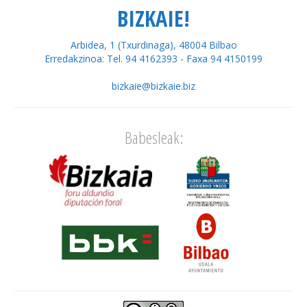
BIZKAIE!
Arbidea, 1 (Txurdinaga), 48004 Bilbao
Erredakzinoa: Tel. 94 4162393 - Faxa 94 4150199
bizkaie@bizkaie.biz
Babesleak: