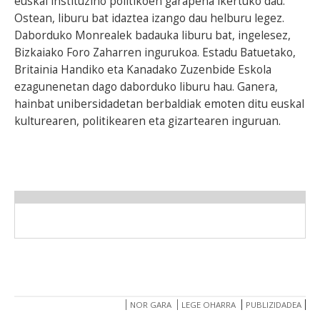
euskal instituzino politikoen garapena ikertuko dau.
Ostean, liburu bat idaztea izango dau helburu legez.
Daborduko Monrealek badauka liburu bat, ingelesez,
Bizkaiako Foro Zaharren ingurukoa. Estadu Batuetako,
Britainia Handiko eta Kanadako Zuzenbide Eskola
ezagunenetan dago daborduko liburu hau. Ganera,
hainbat unibersidadetan berbaldiak emoten ditu euskal
kulturearen, politikearen eta gizartearen inguruan.
NOR GARA
LEGE OHARRA
PUBLIZIDADEA