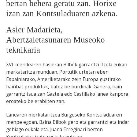
bertan behera geratu zan. Horixe
izan zan Kontsuladuaren azkena.
Asier Madarieta,
Abertzaletasunaren Museoko
teknikaria
XVI. mendearen hasieran Bilbok garrantzi itzela eukan
merkataritza munduan. Portutik urtetan eben
Espainiarako, Ameriketarako zein Europa guztirako
hainbat produktuk, batez be burdinak. Ganera, hain
garrantzitsua zan Gaztela edo Castillako lanea kanpora
eroateko be erabilten zan.
Lanearen merkataritzea Burgoseko Kontsuladuaren
menpe egoan. Baina Bilbok gero eta garrantzi eta indar
gehiago eukala eta, Juana Erreginari berton
Kontsuladua izatea eskatu eutsien.