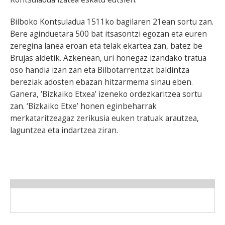
Bilboko Kontsuladua 1511ko bagilaren 21ean sortu zan.
Bere aginduetara 500 bat itsasontzi egozan eta euren
zeregina lanea eroan eta telak ekartea zan, batez be
Brujas aldetik. Azkenean, uri honegaz izandako tratua
oso handia izan zan eta Bilbotarrentzat baldintza
bereziak adosten ebazan hitzarmema sinau eben.
Ganera, ‘Bizkaiko Etxea’ izeneko ordezkaritzea sortu
zan. ‘Bizkaiko Etxe’ honen eginbeharrak
merkataritzeagaz zerikusia euken tratuak arautzea,
laguntzea eta indartzea ziran.