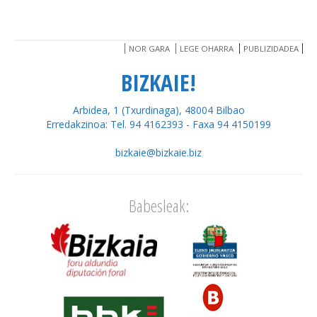
NOR GARA
LEGE OHARRA
PUBLIZIDADEA
BIZKAIE!
Arbidea, 1 (Txurdinaga), 48004 Bilbao
Erredakzinoa: Tel. 94 4162393 - Faxa 94 4150199
bizkaie@bizkaie.biz
Babesleak: