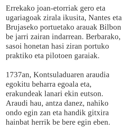
Errekako joan-etorriak gero eta
ugariagoak zirala ikusita, Nantes eta
Brujaseko portuetako arauak Bilbon
be jarri zairan indarrean. Berbarako,
sasoi honetan hasi ziran portuko
praktiko eta pilotoen garaiak.
1737an, Kontsuladuaren araudia
egokitu beharra egoala eta,
erakundeak lanari ekin eutson.
Araudi hau, antza danez, nahiko
ondo egin zan eta handik gitxira
hainbat herrik be bere egin eben.