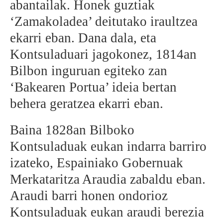
abantailak. Honek guztiak
‘Zamakoladea’ deitutako iraultzea
ekarri eban. Dana dala, eta
Kontsuladuari jagokonez, 1814an
Bilbon inguruan egiteko zan
‘Bakearen Portua’ ideia bertan
behera geratzea ekarri eban.
Baina 1828an Bilboko
Kontsuladuak eukan indarra barriro
izateko, Espainiako Gobernuak
Merkataritza Araudia zabaldu eban.
Araudi barri honen ondorioz
Kontsuladuak eukan araudi berezia