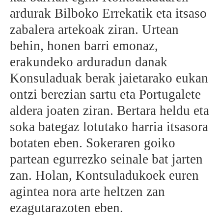
ardurak Bilboko Errekatik eta itsaso
zabalera artekoak ziran. Urtean
behin, honen barri emonaz,
erakundeko arduradun danak
Konsuladuak berak jaietarako eukan
ontzi berezian sartu eta Portugalete
aldera joaten ziran. Bertara heldu eta
soka bategaz lotutako harria itsasora
botaten eben. Sokeraren goiko
partean egurrezko seinale bat jarten
zan. Holan, Kontsuladukoek euren
agintea nora arte heltzen zan
ezagutarazoten eben.