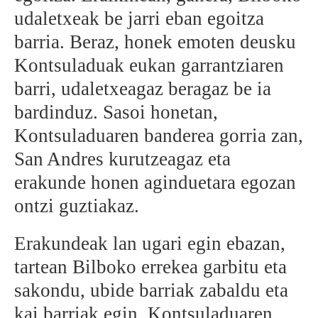
udaletxeak be jarri eban egoitza
barria. Beraz, honek emoten deusku
Kontsuladuak eukan garrantziaren
barri, udaletxeagaz beragaz be ia
bardinduz. Sasoi honetan,
Kontsuladuaren banderea gorria zan,
San Andres kurutzeagaz eta
erakunde honen aginduetara egozan
ontzi guztiakaz.
Erakundeak lan ugari egin ebazan,
tartean Bilboko errekea garbitu eta
sakondu, ubide barriak zabaldu eta
kai barriak egin. Kontsuladuaren