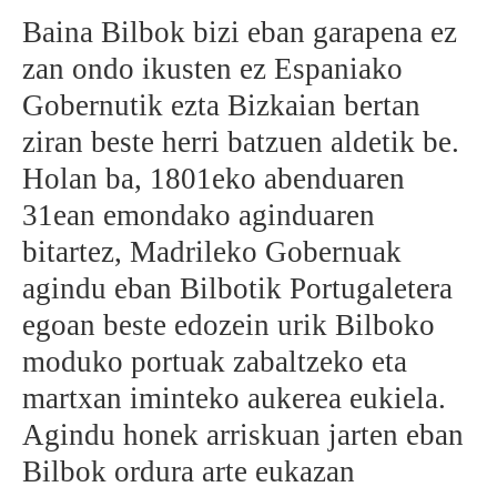
Baina Bilbok bizi eban garapena ez
zan ondo ikusten ez Espaniako
Gobernutik ezta Bizkaian bertan
ziran beste herri batzuen aldetik be.
Holan ba, 1801eko abenduaren
31ean emondako aginduaren
bitartez, Madrileko Gobernuak
agindu eban Bilbotik Portugaletera
egoan beste edozein urik Bilboko
moduko portuak zabaltzeko eta
martxan iminteko aukerea eukiela.
Agindu honek arriskuan jarten eban
Bilbok ordura arte eukazan