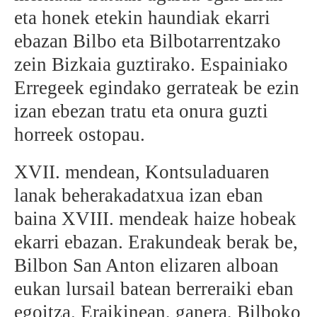
eta honek etekin haundiak ekarri
BEREZIAK
ebazan Bilbo eta Bilbotarrentzako
ARGAZKIAK
zein Bizkaia guztirako. Espainiako
Erregeek egindako gerrateak be ezin
izan ebezan tratu eta onura guzti
horreek ostopau.
... AUKERA GEHIAGO
XVII. mendean, Kontsuladuaren
lanak beherakadatxua izan eban
baina XVIII. mendeak haize hobeak
ekarri ebazan. Erakundeak berak be,
Bilbon San Anton elizaren alboan
eukan lursail batean berreraiki eban
egoitza. Eraikinean, ganera, Bilboko