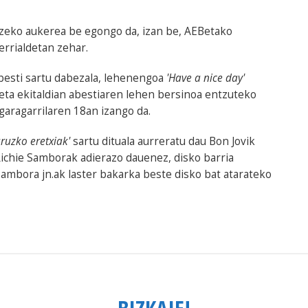
zeko aukerea be egongo da, izan be, AEBetako
errialdetan zehar.
besti sartu dabezala, lehenengoa
'Have a nice day'
ta ekitaldian abestiaren lehen bersinoa entzuteko
garagarrilaren 18an izango da.
ruzko eretxiak'
sartu dituala aurreratu dau Bon Jovik
 Richie Samborak adierazo dauenez, disko barria
Sambora jn.ak laster bakarka beste disko bat atarateko