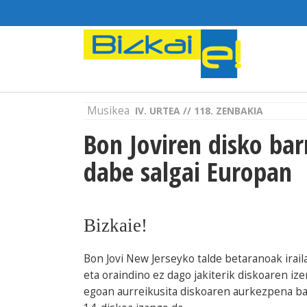
Musikea
IV. URTEA // 118. ZENBAKIA
Bon Joviren disko barr
dabe salgai Europan
Bizkaie!
Bon Jovi New Jerseyko talde betaranoak irai
eta oraindino ez dago jakiterik diskoaren i
egoan aurreikusita diskoaren aurkezpena bai