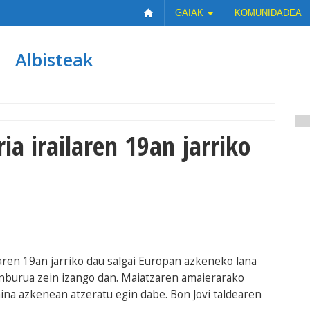
GAIAK
KOMUNIDADEA
Albisteak
ia irailaren 19an jarriko
laren 19an jarriko dau salgai Europan azkeneko lana
zenburua zein izango dan. Maiatzaren amaierarako
na azkenean atzeratu egin dabe. Bon Jovi taldearen