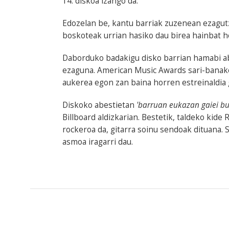
14. diskoa izango da.
Edozelan be, kantu barriak zuzenean ezagut
boskoteak urrian hasiko dau birea hainbat h
Daborduko badakigu disko barrian hamabi a
ezaguna. American Music Awards sari-banake
aukerea egon zan baina horren estreinaldia 
Diskoko abestietan
'barruan eukazan gaiei bu
Billboard aldizkarian. Bestetik, taldeko kide
rockeroa da, gitarra soinu sendoak dituana. 
asmoa iragarri dau.