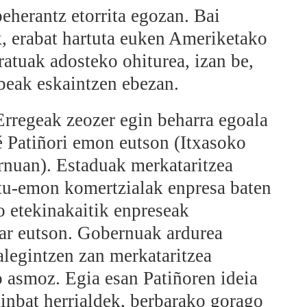
eherantz etorrita egozan. Bai
k, erabat hartuta euken Ameriketako
ratuak adosteko ohiturea, izan be,
obeak eskaintzen ebezan.
Erregeak zeozer egin beharra egoala
é Patiñori emon eutson (Itxasoko
nuan). Estaduak merkataritzea
rtu-emon komertzialak enpresa baten
ko etekinakaitik enpreseak
ar eutson. Gobernuak ardurea
alegintzen zan merkataritzea
 asmoz. Egia esan Patiñoren ideia
ainbat herrialdek, berbarako gorago