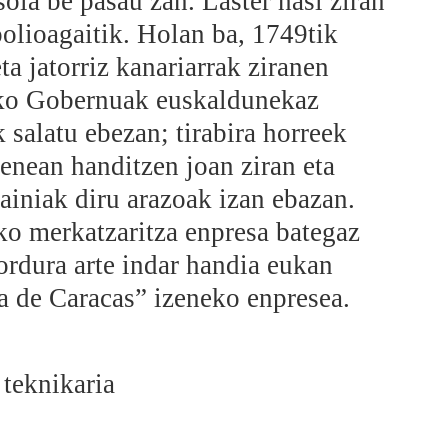
soia be pasau zan. Laster hasi ziran
olioagaitik. Holan ba, 1749tik
ta jatorriz kanariarrak ziranen
iako Gobernuak euskaldunekaz
salatu ebezan; tirabira horreek
enean handitzen joan ziran eta
ainiak diru arazoak izan ebazan.
o merkatzaritza enpresa bategaz
ordura arte indar handia eukan
de Caracas” izeneko enpresea.
teknikaria