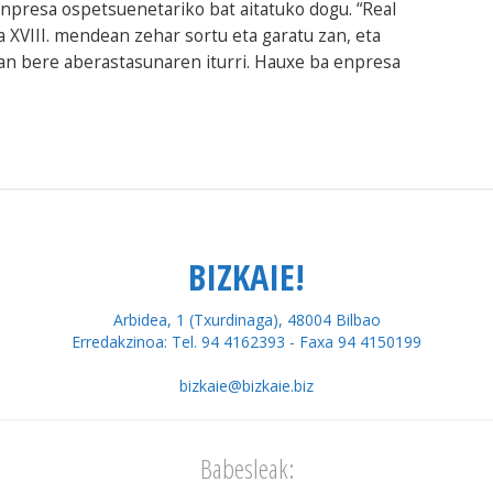
enpresa ospetsuenetariko bat aitatuko dogu. “Real
XVIII. mendean zehar sortu eta garatu zan, eta
zan bere aberastasunaren iturri. Hauxe ba enpresa
BIZKAIE!
Arbidea, 1 (Txurdinaga), 48004 Bilbao
Erredakzinoa: Tel. 94 4162393 - Faxa 94 4150199
bizkaie@bizkaie.biz
Babesleak: