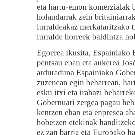
eta hartu-emon komerzialak b
holandarrak zein britainiarra
lurraldeakaz merkataritzako t
lurralde horreek baldintza h
Egoerea ikusita, Espainiako 
pentsau eban eta aukerea Jos
arduraduna Espainiako Gober
zuzenean egin beharrean, ha
esku itxi eta irabazi beharre
Gobernuari zergea pagau beh
kentzen eban eta enpresea ah
hobetzen etekinak handitzeko
ez zan barria eta Europako h