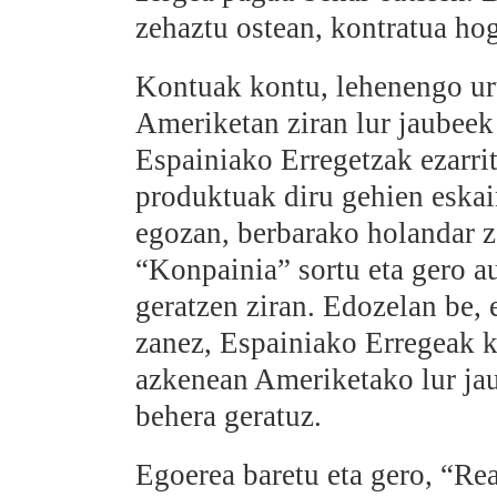
zehaztu ostean, kontratua hog
Kontuak kontu, lehenengo urt
Ameriketan ziran lur jaubeek
Espainiako Erregetzak ezarri
produktuak diru gehien eskain
egozan, berbarako holandar ze
“Konpainia” sortu eta gero a
geratzen ziran. Edozelan be,
zanez, Espainiako Erregeak k
azkenean Ameriketako lur jau
behera geratuz.
Egoerea baretu eta gero, “R