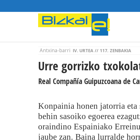
Antxina-barri
IV. URTEA // 117. ZENBAKIA
Urre gorrizko txokola
Real Compañía Guipuzcoana de Ca
Konpainia honen jatorria eta
behin sasoiko egoerea ezagu
oraindino Espainiako Erreinu
jaube zan. Baina lurralde hor