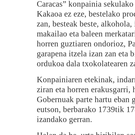
Caracas” konpainia sekulako d
Kakaoa ez eze, bestelako pro
zan, besteak beste, alkohola, 
makailao eta baleen merkatari
horren guztiaren ondorioz, P
garapena itzela izan zan eta 
ordukoa dala txokolatearen z
Konpainiaren etekinak, indar
ziran eta horren erakusgarri,
Gobernuak parte hartu eban 
eutson, berbarako 1739tik 17
izandako gerran.