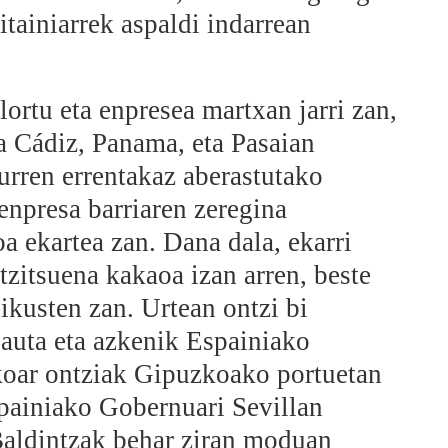
itainiarrek aspaldi indarrean
ortu eta enpresea martxan jarri zan,
a Cádiz, Panama, eta Pasaian
lurren errentakaz aberastutako
 enpresa barriaren zeregina
a ekartea zan. Dana dala, ekarri
tzitsuena kakaoa izan arren, beste
ikusten zan. Urtean ontzi bi
sauta eta azkenik Espainiako
oar ontziak Gipuzkoako portuetan
spainiako Gobernuari Sevillan
Baldintzak behar ziran moduan