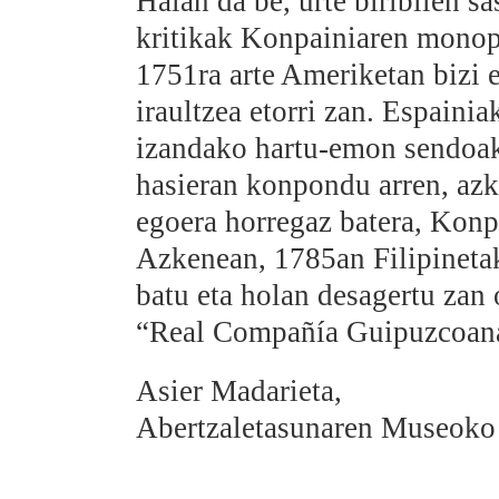
Halan da be, urte biribilen sa
kritikak Konpainiaren monop
1751ra arte Ameriketan bizi e
iraultzea etorri zan. Espain
izandako hartu-emon sendoak 
hasieran konpondu arren, azk
egoera horregaz batera, Konp
Azkenean, 1785an Filipinetak
batu eta holan desagertu zan 
“Real Compañía Guipuzcoana 
Asier Madarieta,
Abertzaletasunaren Museoko 