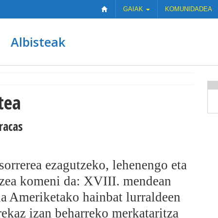
GAIAK
KOMUNIDADEA
Albisteak
tea
racas
 sorrerea ezagutzeko, lehenengo eta
tzea komeni da: XVIII. mendean
a Ameriketako hainbat lurraldeen
rekaz izan beharreko merkataritza