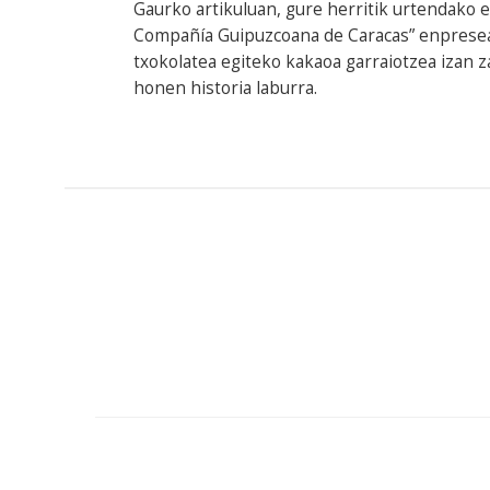
Gaurko artikuluan, gure herritik urtendako 
Compañía Guipuzcoana de Caracas” enpresea 
txokolatea egiteko kakaoa garraiotzea izan 
honen historia laburra.