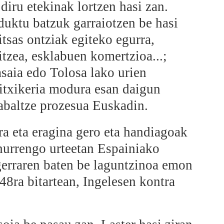
iru etekinak lortzen hasi zan.
duktu batzuk garraiotzen be hasi
itsas ontziak egiteko egurra,
tzea, esklabuen komertzioa...;
asaia edo Tolosa lako urien
bitxikeria modura esan daigun
abaltze prozesua Euskadin.
ra eta eragina gero eta handiagoak
 hurrengo urteetan Espainiako
gerraren baten be laguntzinoa emon
48ra bitartean, Ingelesen kontra