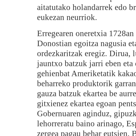
aitatutako holandarrek edo br
eukezan neurriok.
Erregearen oneretxia 1728an l
Donostian egoitza nagusia et
ordezkaritzak eregiz. Dirua, 
jauntxo batzuk jarri eben eta
gehienbat Ameriketatik kakao
beharreko produktorik garran
gauza batzuk ekartea be aurre
gitxienez ekartea egoan pent
Gobernuaren aginduz, gipuzk
lehorreratu baino arinago, E
zergea pagau behar eutsien. 