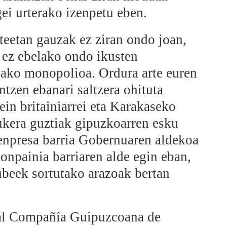
ei urterako izenpetu eben.
eetan gauzak ez ziran ondo joan,
 ez ebelako ondo ikusten
tako monopolioa. Ordura arte euren
tzen ebanari saltzera ohituta
in britainiarrei eta Karakaseko
ukera guztiak gipuzkoarren esku
 enpresa barria Gobernuaren aldekoa
onpainia barriaren alde egin eban,
beek sortutako arazoak bertan
eal Compañía Guipuzcoana de