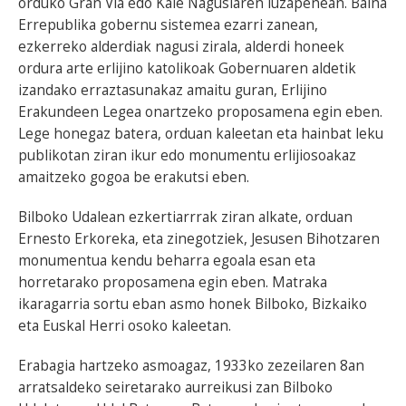
orduko Gran Via edo Kale Nagusiaren luzapenean. Baina
Errepublika gobernu sistemea ezarri zanean,
ezkerreko alderdiak nagusi zirala, alderdi honeek
ordura arte erlijino katolikoak Gobernuaren aldetik
izandako erraztasunakaz amaitu guran, Erlijino
Erakundeen Legea onartzeko proposamena egin eben.
Lege honegaz batera, orduan kaleetan eta hainbat leku
publikotan ziran ikur edo monumentu erlijiosoakaz
amaitzeko gogoa be erakutsi eben.
Bilboko Udalean ezkertiarrrak ziran alkate, orduan
Ernesto Erkoreka, eta zinegotziek, Jesusen Bihotzaren
monumentua kendu beharra egoala esan eta
horretarako proposamena egin eben. Matraka
ikaragarria sortu eban asmo honek Bilboko, Bizkaiko
eta Euskal Herri osoko kaleetan.
Erabagia hartzeko asmoagaz, 1933ko zezeilaren 8an
arratsaldeko seiretarako aurreikusi zan Bilboko