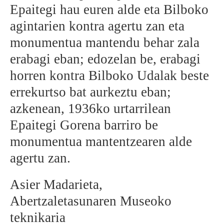
Epaitegi hau euren alde eta Bilboko
agintarien kontra agertu zan eta
monumentua mantendu behar zala
erabagi eban; edozelan be, erabagi
horren kontra Bilboko Udalak beste
errekurtso bat aurkeztu eban;
azkenean, 1936ko urtarrilean
Epaitegi Gorena barriro be
monumentua mantentzearen alde
agertu zan.
Asier Madarieta,
Abertzaletasunaren Museoko
teknikaria