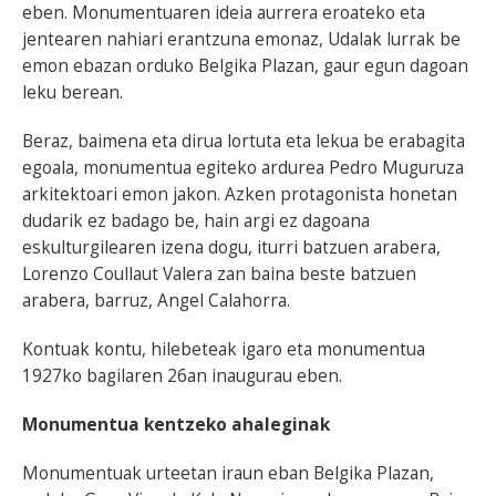
eben. Monumentuaren ideia aurrera eroateko eta
jentearen nahiari erantzuna emonaz, Udalak lurrak be
emon ebazan orduko Belgika Plazan, gaur egun dagoan
leku berean.
Beraz, baimena eta dirua lortuta eta lekua be erabagita
egoala, monumentua egiteko ardurea Pedro Muguruza
arkitektoari emon jakon. Azken protagonista honetan
dudarik ez badago be, hain argi ez dagoana
eskulturgilearen izena dogu, iturri batzuen arabera,
Lorenzo Coullaut Valera zan baina beste batzuen
arabera, barruz, Angel Calahorra.
Kontuak kontu, hilebeteak igaro eta monumentua
1927ko bagilaren 26an inaugurau eben.
Monumentua kentzeko ahaleginak
Monumentuak urteetan iraun eban Belgika Plazan,