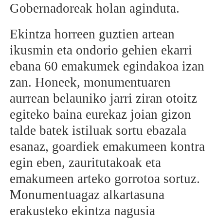
Gobernadoreak holan aginduta.
Ekintza horreen guztien artean
ikusmin eta ondorio gehien ekarri
ebana 60 emakumek egindakoa izan
zan. Honeek, monumentuaren
aurrean belauniko jarri ziran otoitz
egiteko baina eurekaz joian gizon
talde batek istiluak sortu ebazala
esanaz, goardiek emakumeen kontra
egin eben, zauritutakoak eta
emakumeen arteko gorrotoa sortuz.
Monumentuagaz alkartasuna
erakusteko ekintza nagusia