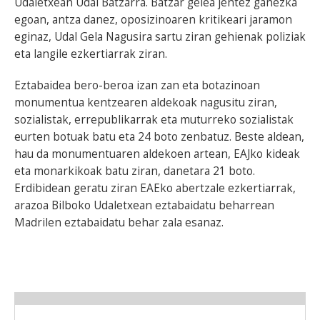
Udaletxean Udal Batzarra. Batzar gelea jentez ganezka
egoan, antza danez, oposizinoaren kritikeari jaramon
eginaz, Udal Gela Nagusira sartu ziran gehienak poliziak
eta langile ezkertiarrak ziran.
Eztabaidea bero-beroa izan zan eta botazinoan
monumentua kentzearen aldekoak nagusitu ziran,
sozialistak, errepublikarrak eta muturreko sozialistak
eurten botuak batu eta 24 boto zenbatuz. Beste aldean,
hau da monumentuaren aldekoen artean, EAJko kideak
eta monarkikoak batu ziran, danetara 21 boto.
Erdibidean geratu ziran EAEko abertzale ezkertiarrak,
arazoa Bilboko Udaletxean eztabaidatu beharrean
Madrilen eztabaidatu behar zala esanaz.