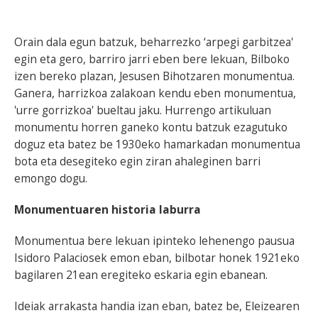
Orain dala egun batzuk, beharrezko ‘arpegi garbitzea'
egin eta gero, barriro jarri eben bere lekuan, Bilboko
izen bereko plazan, Jesusen Bihotzaren monumentua.
Ganera, harrizkoa zalakoan kendu eben monumentua,
'urre gorrizkoa' bueltau jaku. Hurrengo artikuluan
monumentu horren ganeko kontu batzuk ezagutuko
doguz eta batez be 1930eko hamarkadan monumentua
bota eta desegiteko egin ziran ahaleginen barri
emongo dogu.
Monumentuaren historia laburra
Monumentua bere lekuan ipinteko lehenengo pausua
Isidoro Palaciosek emon eban, bilbotar honek 1921eko
bagilaren 21ean eregiteko eskaria egin ebanean.
Ideiak arrakasta handia izan eban, batez be, Eleizearen