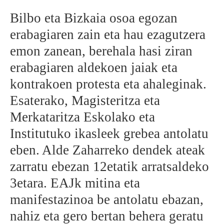
Bilbo eta Bizkaia osoa egozan
BEREZIAK
erabagiaren zain eta hau ezagutzera
ARGAZKIAK
emon zanean, berehala hasi ziran
erabagiaren aldekoen jaiak eta
kontrakoen protesta eta ahaleginak.
... AUKERA GEHIAGO
Esaterako, Magisteritza eta
Merkataritza Eskolako eta
Institutuko ikasleek grebea antolatu
eben. Alde Zaharreko dendek ateak
zarratu ebezan 12etatik arratsaldeko
3etara. EAJk mitina eta
manifestazinoa be antolatu ebazan,
nahiz eta gero bertan behera geratu