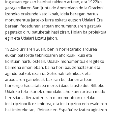
inguruan egozan hainbat taldeen artean, eta 1922ko
garagarrilaren 8an 'Junta de Apostolado de la Oracion'
izeneko erakunde katolikoak, ideia beregan hartuz,
monumentua jarteko lurra eskatu eutson Udalari. Era
berean, fededunen artean monumentuaren gastuak
pagetako diru batuketak hasi ziran. Holan ba proiektua
egin eta Udalari luzatu jakon.
1922ko urriaren 20an, behin horretarako ardurea
eukan batzorde teknikoaren aholkuak ikusi eta
kontuan hartu ostean, Udalak monumentua eregiteko
baimena emon eban, baina hori bai, zehaztazun eta
agindu batzuk ezarriz. Gehienak teknikoak eta
araudiaren gainekoak baziran be, danen artean
hurrengo hau aitatzea merezi dauela uste dot: Bilboko
Udaleko teknikariek emondako aholkuen artean modu
berezian adierazoten zan monumentuan ezelako
inskripzinorik ez imintea, eta inskripzino edo esaldiren
bat imintekotan, 'Reinare en España' ez izatea agintzen