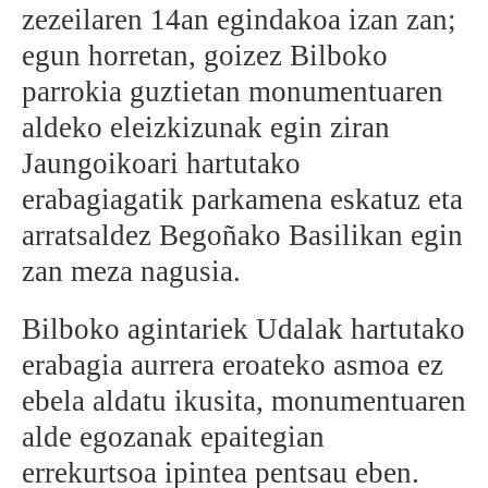
zezeilaren 14an egindakoa izan zan;
egun horretan, goizez Bilboko
parrokia guztietan monumentuaren
aldeko eleizkizunak egin ziran
Jaungoikoari hartutako
erabagiagatik parkamena eskatuz eta
arratsaldez Begoñako Basilikan egin
zan meza nagusia.
Bilboko agintariek Udalak hartutako
erabagia aurrera eroateko asmoa ez
ebela aldatu ikusita, monumentuaren
alde egozanak epaitegian
errekurtsoa ipintea pentsau eben.