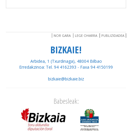
NOR GARA
LEGE OHARRA
PUBLIZIDADEA
BIZKAIE!
Arbidea, 1 (Txurdinaga), 48004 Bilbao
Erredakzinoa: Tel. 94 4162393 - Faxa 94 4150199
bizkaie@bizkaie.biz
Babesleak: