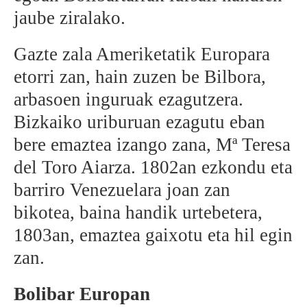
jaube ziralako.
Gazte zala Ameriketatik Europara
etorri zan, hain zuzen be Bilbora,
arbasoen inguruak ezagutzera.
Bizkaiko uriburuan ezagutu eban
bere emaztea izango zana, Mª Teresa
del Toro Aiarza. 1802an ezkondu eta
barriro Venezuelara joan zan
bikotea, baina handik urtebetera,
1803an, emaztea gaixotu eta hil egin
zan.
Bolibar Europan