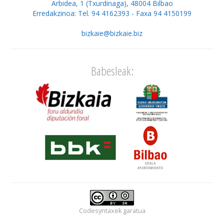
Arbidea, 1 (Txurdinaga), 48004 Bilbao
Erredakzinoa: Tel. 94 4162393 - Faxa 94 4150199
bizkaie@bizkaie.biz
Babesleak:
Codesyntaxek
garatua