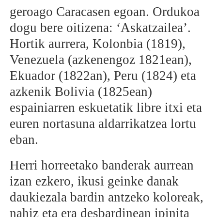
geroago Caracasen egoan. Ordukoa
dogu bere oitizena: ‘Askatzailea’.
Hortik aurrera, Kolonbia (1819),
Venezuela (azkenengoz 1821ean),
Ekuador (1822an), Peru (1824) eta
azkenik Bolivia (1825ean)
espainiarren eskuetatik libre itxi eta
euren nortasuna aldarrikatzea lortu
eban.
Herri horreetako banderak aurrean
izan ezkero, ikusi geinke danak
daukiezala bardin antzeko koloreak,
nahiz eta era desbardinean ipinita