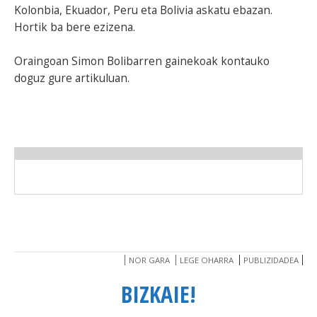
Kolonbia, Ekuador, Peru eta Bolivia askatu ebazan.
Hortik ba bere ezizena.
Oraingoan Simon Bolibarren gainekoak kontauko
doguz gure artikuluan.
NOR GARA
LEGE OHARRA
PUBLIZIDADEA
BIZKAIE!