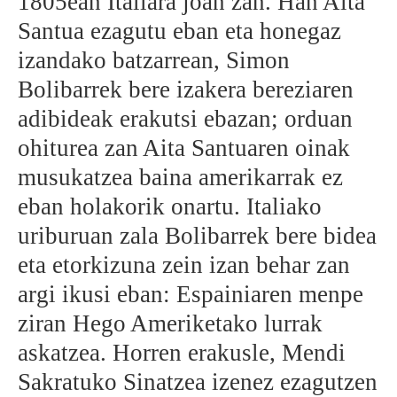
1805ean Italiara joan zan. Han Aita
Santua ezagutu eban eta honegaz
izandako batzarrean, Simon
Bolibarrek bere izakera bereziaren
adibideak erakutsi ebazan; orduan
ohiturea zan Aita Santuaren oinak
musukatzea baina amerikarrak ez
eban holakorik onartu. Italiako
uriburuan zala Bolibarrek bere bidea
eta etorkizuna zein izan behar zan
argi ikusi eban: Espainiaren menpe
ziran Hego Ameriketako lurrak
askatzea. Horren erakusle, Mendi
Sakratuko Sinatzea izenez ezagutzen