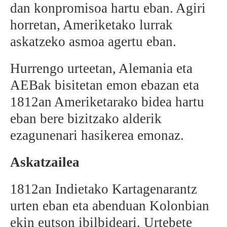
dan konpromisoa hartu eban. Agiri
horretan, Ameriketako lurrak
askatzeko asmoa agertu eban.
Hurrengo urteetan, Alemania eta
AEBak bisitetan emon ebazan eta
1812an Ameriketarako bidea hartu
eban bere bizitzako alderik
ezagunenari hasikerea emonaz.
Askatzailea
1812an Indietako Kartagenarantz
urten eban eta abenduan Kolonbian
ekin eutson ibilbideari. Urtebete