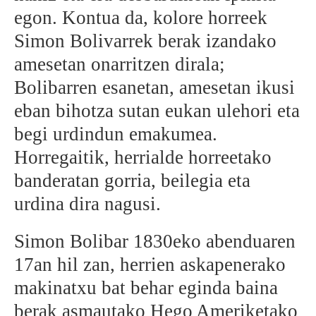
egon. Kontua da, kolore horreek
Simon Bolivarrek berak izandako
amesetan onarritzen dirala;
Bolibarren esanetan, amesetan ikusi
eban bihotza sutan eukan ulehori eta
begi urdindun emakumea.
Horregaitik, herrialde horreetako
banderatan gorria, beilegia eta
urdina dira nagusi.
Simon Bolibar 1830eko abenduaren
17an hil zan, herrien askapenerako
makinatxu bat behar eginda baina
berak asmautako Hego Ameriketako