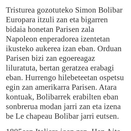
Tristurea gozotuteko Simon Bolibar
Europara itzuli zan eta bigarren
bidaia honetan Parisen zala
Napoleon enperadorea izentetan
ikusteko aukerea izan eban. Orduan
Parisen bizi zan egoereagaz
liluratuta, bertan geratzea erabagi
eban. Hurrengo hilebeteetan ospetsu
egin zan amerikarra Parisen. Atara
kontuak, Bolibarrek erabilten eban
sonbrerua modan jarri zan eta izena
be Le chapeau Bolibar jarri eutsen.