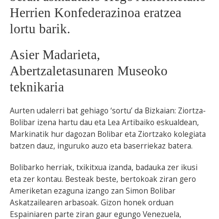
Herrien Konfederazinoa eratzea
lortu barik.
Asier Madarieta,
Abertzaletasunaren Museoko
teknikaria
Aurten udalerri bat gehiago ‘sortu’ da Bizkaian: Ziortza-
Bolibar izena hartu dau eta Lea Artibaiko eskualdean,
Markinatik hur dagozan Bolibar eta Ziortzako kolegiata
batzen dauz, inguruko auzo eta baserriekaz batera.
Bolibarko herriak, txikitxua izanda, badauka zer ikusi
eta zer kontau. Besteak beste, bertokoak ziran gero
Ameriketan ezaguna izango zan Simon Bolibar
Askatzailearen arbasoak. Gizon honek orduan
Espainiaren parte ziran gaur egungo Venezuela,