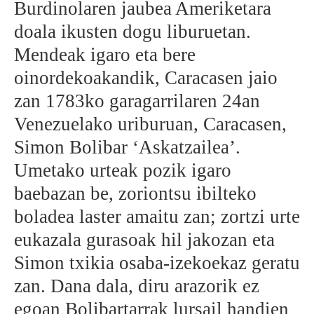
Burdinolaren jaubea Ameriketara
BEREZIAK
doala ikusten dogu liburuetan.
Mendeak igaro eta bere
ARGAZKIAK
oinordekoakandik, Caracasen jaio
zan 1783ko garagarrilaren 24an
Venezuelako uriburuan, Caracasen,
... AUKERA GEHIAGO
Simon Bolibar ‘Askatzailea’.
Umetako urteak pozik igaro
baebazan be, zoriontsu ibilteko
boladea laster amaitu zan; zortzi urte
eukazala gurasoak hil jakozan eta
Simon txikia osaba-izekoekaz geratu
zan. Dana dala, diru arazorik ez
egoan Bolibartarrak lursail handien