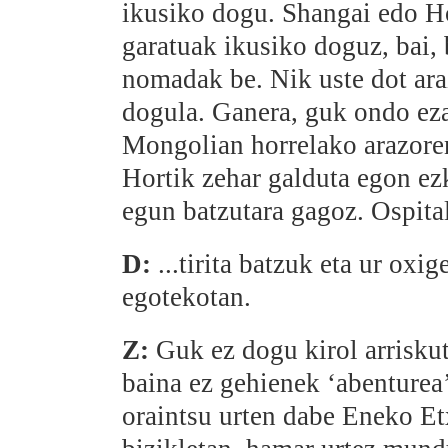
ikusiko dogu. Shangai edo H
garatuak ikusiko doguz, bai,
nomadak be. Nik uste dot ar
dogula. Ganera, guk ondo ez
Mongolian horrelako arazoren 
Hortik zehar galduta egon ez
egun batzutara gagoz. Ospital
D:
...tirita batzuk eta ur oxi
egotekotan.
Z:
Guk ez dogu kirol arriskut
baina ez gehienek ‘abenturea
oraintsu urten dabe Eneko E