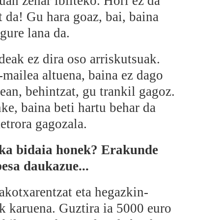
an zehar ibilteko. Hori ez da
at da! Gu hara goaz, bai, baina
gure lana da.
eak ez dira oso arriskutsuak.
mailea altuena, baina ez dago
ean, behintzat, gu trankil gagoz.
ke, baina beti hartu behar da
etrora gagozala.
uka bidaia honek? Erakunde
esa daukazue...
kotxarentzat eta hegazkin-
ik karuena. Guztira ia 5000 euro