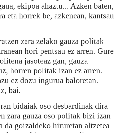
gaua, ekipoa ahaztu... Azken baten,
a eta horrek be, azkenean, kantsau
atzen zara zelako gauza politak
aranean hori pentsau ez arren. Gure
olitena jasoteaz gan, gauza
z, horren politak izan ez arren.
azu ez dozu ingurua baloretan.
z, bai.
ran bidaiak oso desbardinak dira
en zara gauza oso politak bizi izan
a da goizaldeko hiruretan altzetea