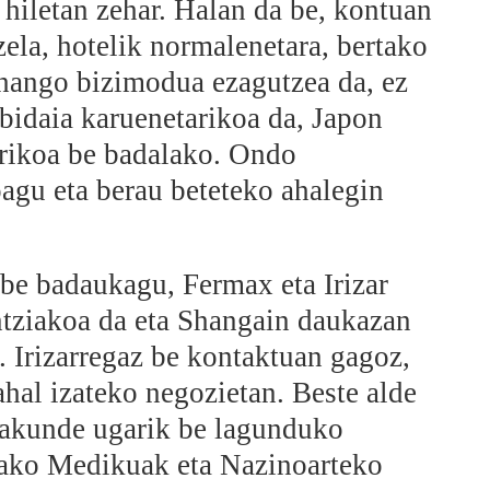
hiletan zehar. Halan da be, kontuan
zela, hotelik normalenetara, bertako
a hango bizimodua ezagutzea da, ez
bidaia karuenetarikoa da, Japon
rikoa be badalako. Ondo
agu eta berau beteteko ahalegin
be badaukagu, Fermax eta Irizar
tziakoa da eta Shangain daukazan
. Irizarregaz be kontaktuan gagoz,
hal izateko negozietan. Beste alde
rakunde ugarik be lagunduko
ako Medikuak eta Nazinoarteko