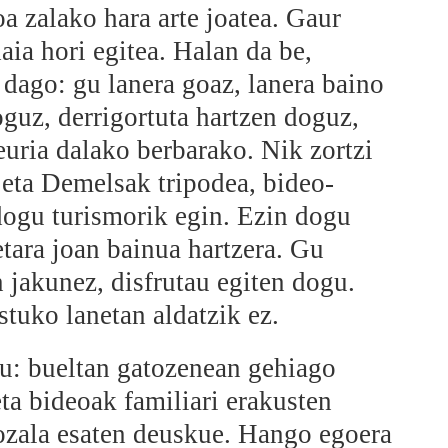
oa zalako hara arte joatea. Gaur
aia hori egitea. Halan da be,
dago: gu lanera goaz, lanera baino
guz, derrigortuta hartzen doguz,
euria dalako berbarako. Nik zortzi
 eta Demelsak tripodea, bideo-
 dogu turismorik egin. Ezin dogu
etara joan bainua hartzera. Gu
n jakunez, disfrutau egiten dogu.
tuko lanetan aldatzik ez.
gu: bueltan gatozenean gehiago
ta bideoak familiari erakusten
ozala esaten deuskue. Hango egoera