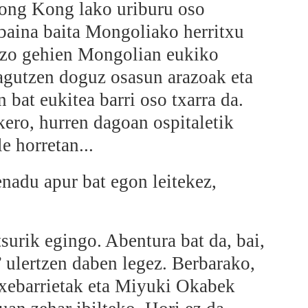
ong Kong lako uriburu oso
 baina baita Mongoliako herritxu
azo gehien Mongolian eukiko
agutzen doguz osasun arazoak eta
bat eukitea barri oso txarra da.
kero, hurren dagoan ospitaletik
e horretan...
genadu apur bat egon leitekez,
surik egingo. Abentura bat da, bai,
’ ulertzen daben legez. Berbarako,
txebarrietak eta Miyuki Okabek