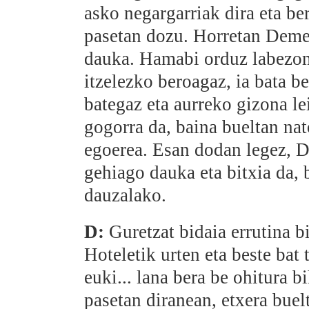
asko negargarriak dira eta be
pasetan dozu. Horretan Deme
dauka. Hamabi orduz labezom
itzelezko beroagaz, ia bata b
bategaz eta aurreko gizona le
gogorra da, baina bueltan na
egoerea. Esan dodan legez, D
gehiago dauka eta bitxia da, 
dauzalako.
D:
Guretzat bidaia errutina b
Hoteletik urten eta beste ba
euki... lana bera be ohitura b
pasetan diranean, etxera buel