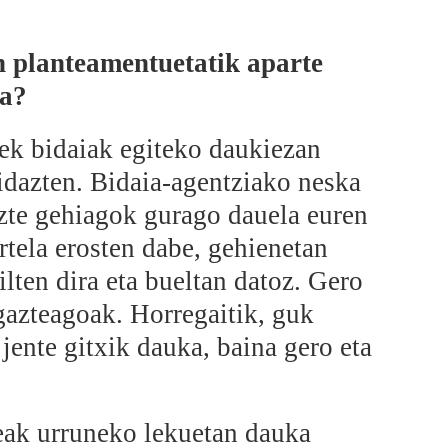
n planteamentuetatik aparte
ia?
k bidaiak egiteko daukiezan
 idazten. Bidaia-agentziako neska
azte gehiagok gurago dauela euren
rtela erosten dabe, gehienetan
lten dira eta bueltan datoz. Gero
 gazteagoak. Horregaitik, guk
jente gitxik dauka, baina gero eta
teak urruneko lekuetan dauka