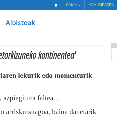
GAIAK
KOMUNIDADEA
Albisteak
etorkizuneko kontinentea'
daiaren lekurik edo momenturik
azpiegitura faltea...
o arriskutsuagoa, baina danetarik