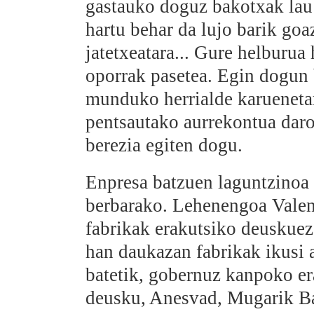
gastauko doguz bakotxak lau 
hartu behar da lujo barik goa
jatetxeatara... Gure helburu
oporrak pasetea. Egin dogun 
munduko herrialde karueneta
pentsautako aurrekontua daro
berezia egiten dogu.
Enpresa batzuen laguntzinoa 
berbarako. Lehenengoa Valen
fabrikak erakutsiko deuskuez
han daukazan fabrikak ikusi a
batetik, gobernuz kanpoko e
deusku, Anesvad, Mugarik B