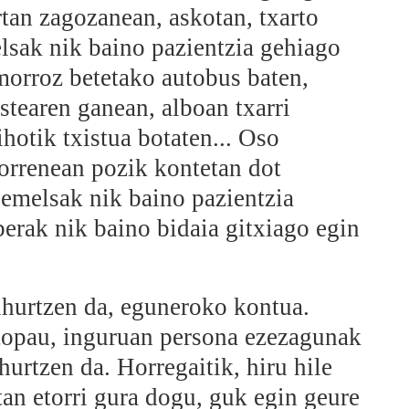
rtan zagozanean, askotan, txarto
lsak nik baino pazientzia gehiago
orroz betetako autobus baten,
estearen ganean, alboan txarri
ihotik txistua botaten... Oso
torrenean pozik kontetan dot
emelsak nik baino pazientzia
berak nik baino bidaia gitxiago egin
ihurtzen da, eguneroko kontua.
t topau, inguruan persona ezezagunak
ihurtzen da. Horregaitik, hiru hile
tan etorri gura dogu, guk egin geure