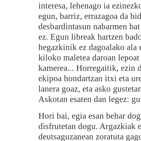
interesa, lehenago ia ezinezk
egun, barriz, errazagoa da bid
desbardintasun nabarmen bat 
ez. Egun libreak hartzen bado
hegazkinik ez dagoalako ala 
kiloko maletea daroan lepoat
kamerea... Horregaitik, ezin
ekipoa hondartzan itxi eta ur
lanera goaz, eta asko gusteta
Askotan esaten dan legez: gus
Hori bai, egia esan behar do
disfrutetan dogu. Argazkiak e
deutsaguzanean zoratuta gag