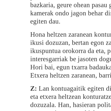
bazkaria, geure ohean pasau 
kamerak ondo jagon behar dir
egiten dau.
Hona heltzen zaranean kontur
ikusi dozuzan, bertan egon z
ikuspuntua orokorra da eta, p
interesgarriak be jasoten dogu
Hori bai, egun txarra badauk
Etxera heltzen zaranean, barri
Z:
Lan kontuagaitik egiten di
eta etxera heltzean konturatz
dozuzala. Han, hasieran polit