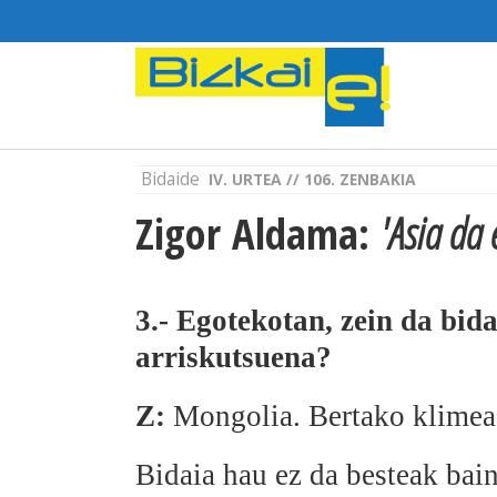
Bidaide
IV. URTEA // 106. ZENBAKIA
Zigor Aldama:
'Asia da 
3.- Egotekotan, zein da bi
arriskutsuena?
Z:
Mongolia. Bertako klimea, 
Bidaia hau ez da besteak bain