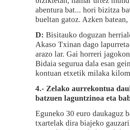
bizikletan, hamar urtez mundu
abentura bat... hori bizitza b
bueltan gatoz. Azken batean, 
D:
Bisitauko doguzan herriald
Akaso Txinan dago lapurreta-
arazo lar. Gai horreri jagokon
Bidaia segurua dala esan gein
kontuan etxetik milaka kilom
4.- Zelako aurrekontua da
batzuen laguntzinoa eta bab
Eguneko 30 euro daukaguz ba
txartelak dira biajeko gauzar