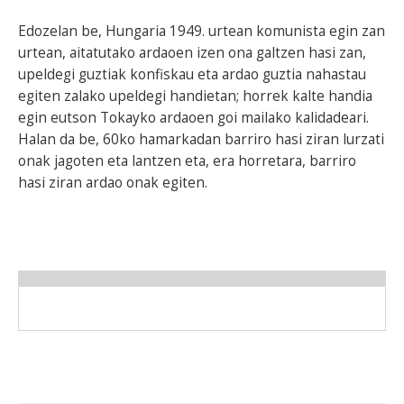
Edozelan be, Hungaria 1949. urtean komunista egin zan
urtean, aitatutako ardaoen izen ona galtzen hasi zan,
upeldegi guztiak konfiskau eta ardao guztia nahastau
egiten zalako upeldegi handietan; horrek kalte handia
egin eutson Tokayko ardaoen goi mailako kalidadeari.
Halan da be, 60ko hamarkadan barriro hasi ziran lurzati
onak jagoten eta lantzen eta, era horretara, barriro
hasi ziran ardao onak egiten.