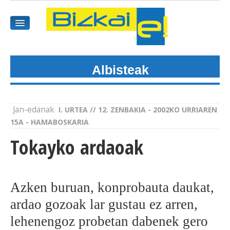
Albisteak
HASIEREA
HARPIDETU
Jan-edanak
I. URTEA // 12. ZENBAKIA - 2002KO URRIAREN
GAIAK
15A - HAMABOSKARIA
Tokayko ardaoak
AGENDEA
KOMUNITATEA
Azken buruan, konprobauta daukat,
ALBISTE GUZTIAK
ardao gozoak lar gustau ez arren,
lehenengoz probetan dabenek gero
BIDEOAK