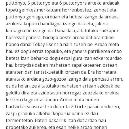
puttonyo, 5 puttonyo eta 6 puttonyora arteko ardaoak
topau geinkez merkatuan; horrenbestez, zenbat eta
puttonyo gehiago, orduan eta hobea izango da ardaoa,
azukera kopuru handiagoa izango dau eta, jakina,
karuagoa be izango da. Dana dala, aitatutako sailkapen
horrezaz ganera, badago beste ardao bat oraindino
hobea dana: Tokay Esencia hain zuzen be. Ardao mota
hau ez dogu erraz topauko, eta ganera patrikerea ondo
beteta izan beharko dogu erosi gura izan ezkero; ardao
hau brotytisa daben mahatsen zapalketearen ostean
ataraten dan tantatxuetatik lortzen da. Era horretara
ataratako ardaoa gozo-gozoa izango dala pentsau arren,
ez da holan, ze aitatutako mahatsen artean azidoak be
gelditu dira eta azidotasun horregaz zeozelako orekea
lortzen da gozotasunean. Ardao mota honen
hartzidurea oso astiro doa, eta 20 urte pasau ondoren,
zazpi graduko alkohol kopurua baino ez dau
fermentetan. Baten bakarrik izan dot ardao hau
probetako aukerea, eta esan neike ardao honen