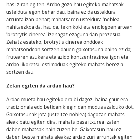
hasi ziran egiten. Ardao gozo hau egiteko mahatsak
ustelduta egon behar dau, baina ez da usteldura
arrunta izan behar; mahatsaren usteldura 'noblea'
nahitaezkoa da, hau da, teknikoki eta enologoen artean
'brotrytis cinerea' izenagaz ezaguna dan prozesua.
Zehatz esateko, brotrytis cinerea onddoak
mahatsondoan sortzen dauen gaixotasuna baino ez da;
frutearen azukera eta azido kontzentrazinoa igon eta
ardao likoretsu estimaduak egiteko mahats berezia
sortzen dau.
Zelan egiten da ardao hau?
Ardao mueta hau egiteko era bi dagoz, baina gaur era
tradizionala edo betidanik egin dan modua azalduko dot.
Gaixotasunak jota (usteltze noblea) dagozan mahats
aleak batu egiten dira, mahats pasa itxurea izaten
daben mahatsak hain zuzen be. Gaixotasun hau ez
daben beste mahats aleakaz ardao zuri arruntak egiten