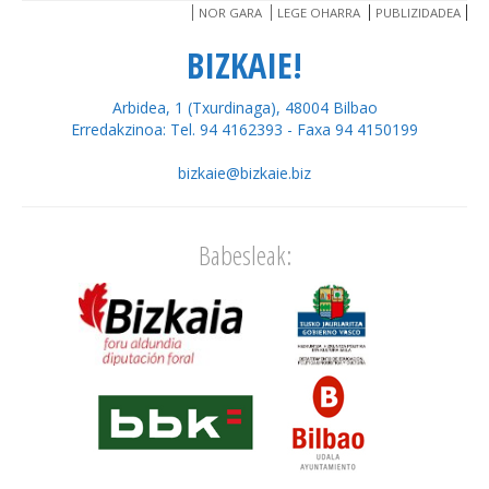
NOR GARA
LEGE OHARRA
PUBLIZIDADEA
BIZKAIE!
Arbidea, 1 (Txurdinaga), 48004 Bilbao
Erredakzinoa: Tel. 94 4162393 - Faxa 94 4150199
bizkaie@bizkaie.biz
Babesleak: