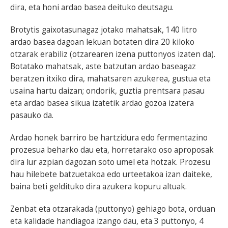
dira, eta honi ardao basea deituko deutsagu.
Brotytis gaixotasunagaz jotako mahatsak, 140 litro
ardao basea dagoan lekuan botaten dira 20 kiloko
otzarak erabiliz (otzarearen izena puttonyos izaten da).
Botatako mahatsak, aste batzutan ardao baseagaz
beratzen itxiko dira, mahatsaren azukerea, gustua eta
usaina hartu daizan; ondorik, guztia prentsara pasau
eta ardao basea sikua izatetik ardao gozoa izatera
pasauko da.
Ardao honek barriro be hartzidura edo fermentazino
prozesua beharko dau eta, horretarako oso aproposak
dira lur azpian dagozan soto umel eta hotzak. Prozesu
hau hilebete batzuetakoa edo urteetakoa izan daiteke,
baina beti geldituko dira azukera kopuru altuak.
Zenbat eta otzarakada (puttonyo) gehiago bota, orduan
eta kalidade handiagoa izango dau, eta 3 puttonyo, 4