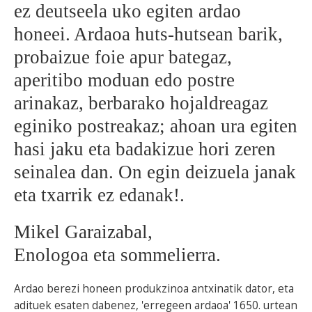
ez deutseela uko egiten ardao
BEREZIAK
honeei. Ardaoa huts-hutsean barik,
probaizue foie apur bategaz,
ARGAZKIAK
aperitibo moduan edo postre
arinakaz, berbarako hojaldreagaz
eginiko postreakaz; ahoan ura egiten
... AUKERA GEHIAGO
hasi jaku eta badakizue hori zeren
seinalea dan. On egin deizuela janak
eta txarrik ez edanak!.
Mikel Garaizabal,
Enologoa eta sommelierra.
Ardao berezi honeen produkzinoa antxinatik dator, eta
adituek esaten dabenez, 'erregeen ardaoa' 1650. urtean