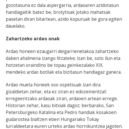
gozotasuna ez dala aspergarria, ardaoaren azidotasun
handiagaitik batez be, brotytisak jotako mahatsak
pasetan diran bitartean, azido kopuruak be gora egiten
dauelako.
Zahartzeko ardao onak
Ardao honeen ezaugarri deigarrienetakoa zahartzeko
daben ahalmena izango litzateke; izan be, soto ilun eta
hotzetan oraindino be topau geinkezalako XIX.
mendeko ardao botilak eta bizitasun handiagaz ganera.
Ardao mueta honeek oso ospetsuak izan dira
gizaldietan zehar, eta ez ziran ez edozeinentzat:
erregeentzako ardaoak ziran, ardaoen artean errege.
Historian zehar, kasu bitxiak dagoz; berbarako, San
Petersburgeko Katalina eta Pedro handiak kosakoen
gudarostea bialtzen eben Hungariako Tokay
lurraldeetara euren urteko ardao hornikuntzea jagoten.