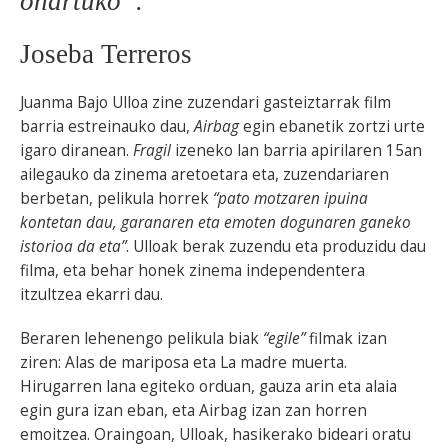
onartuko”.
Joseba Terreros
Juanma Bajo Ulloa zine zuzendari gasteiztarrak film
barria estreinauko dau,
Airbag
egin ebanetik zortzi urte
igaro diranean.
Fragil
izeneko lan barria apirilaren 15an
ailegauko da zinema aretoetara eta, zuzendariaren
berbetan, pelikula horrek
“pato motzaren ipuina
kontetan dau, garanaren eta emoten dogunaren ganeko
istorioa da eta”
. Ulloak berak zuzendu eta produzidu dau
filma, eta behar honek zinema independentera
itzultzea ekarri dau.
Beraren lehenengo pelikula biak
“egile”
filmak izan
ziren: Alas de mariposa eta La madre muerta.
Hirugarren lana egiteko orduan, gauza arin eta alaia
egin gura izan eban, eta Airbag izan zan horren
emoitzea. Oraingoan, Ulloak, hasikerako bideari oratu