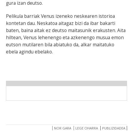
gura izan deutso.
Pelikula barriak Venus izeneko neskearen istorioa
kontetan dau. Neskatoa aitagaz bizi da ibar bakarti
baten, baina aitak ez deutso maitasunik erakusten. Aita
hiltean, Venus lehenengo eta azkenengo musua emon
eutson mutilaren bila abiatuko da, alkar maitatuko
ebela agindu ebelako.
NOR GARA
LEGE OHARRA
PUBLIZIDADEA