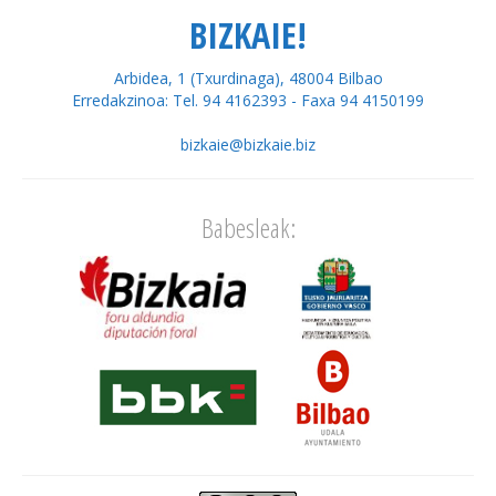
BIZKAIE!
Arbidea, 1 (Txurdinaga), 48004 Bilbao
Erredakzinoa: Tel. 94 4162393 - Faxa 94 4150199
bizkaie@bizkaie.biz
Babesleak: