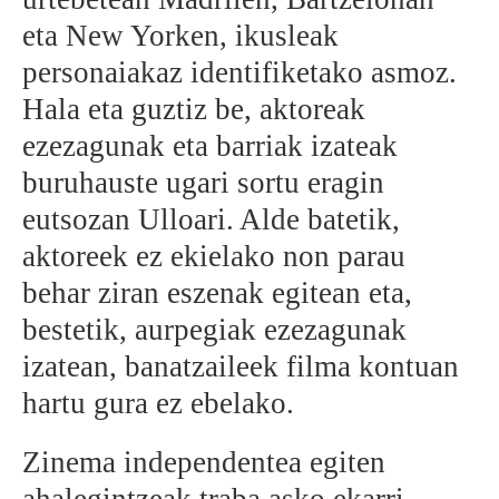
eta New Yorken, ikusleak
BEREZIAK
personaiakaz identifiketako asmoz.
ARGAZKIAK
Hala eta guztiz be, aktoreak
ezezagunak eta barriak izateak
buruhauste ugari sortu eragin
... AUKERA GEHIAGO
eutsozan Ulloari. Alde batetik,
aktoreek ez ekielako non parau
behar ziran eszenak egitean eta,
bestetik, aurpegiak ezezagunak
izatean, banatzaileek filma kontuan
hartu gura ez ebelako.
Zinema independentea egiten
ahalegintzeak traba asko ekarri