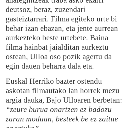
deutsoz, beraz, zuzendari
gasteiztarrari. Filma egiteko urte bi
behar izan ebazan, eta jente aurrean
aurkezteko beste urtebete. Baina
filma hainbat jaialditan aurkeztu
ostean, Ulloa oso pozik agertu da
egin dauen beharra dala eta.
Euskal Herriko bazter ostendu
askotan filmautako lan horrek mezu
argia dauka, Bajo Ulloaren berbetan:
“zeure burua onartzen ez badozu
zaran moduan, besteek be ez zaitue