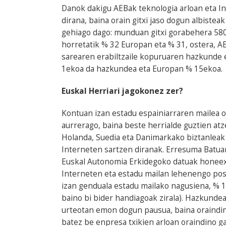
Danok dakigu AEBak teknologia arloan eta In
dirana, baina orain gitxi jaso dogun albiste
gehiago dago: munduan gitxi gorabehera 580
horretatik % 32 Europan eta % 31, ostera, A
sarearen erabiltzaile kopuruaren hazkunde
1ekoa da hazkundea eta Europan % 15ekoa.
Euskal Herriari jagokonez zer?
Kontuan izan estadu espainiarraren mailea 
aurrerago, baina beste herrialde guztien at
Holanda, Suedia eta Danimarkako biztanleak 
Interneten sartzen diranak. Erresuma Batuan
Euskal Autonomia Erkidegoko datuak honeex
Interneten eta estadu mailan lehenengo pos
izan genduala estadu mailako nagusiena, % 
baino bi bider handiagoak zirala). Hazkundea
urteotan emon dogun pausua, baina oraindin
batez be enpresa txikien arloan oraindino g