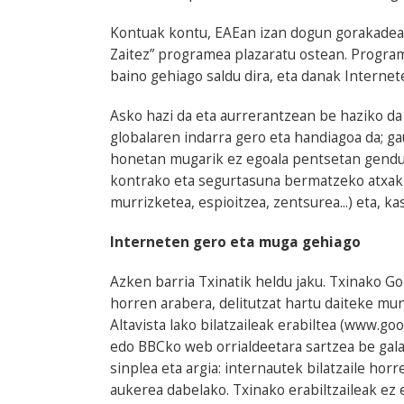
Kontuak kontu, EAEan izan dogun gorakadea i
Zaitez” programea plazaratu ostean. Progra
baino gehiago saldu dira, eta danak Interne
Asko hazi da eta aurrerantzean be haziko da 
globalaren indarra gero eta handiagoa da; g
honetan mugarik ez egoala pentsetan gendua
kontrako eta segurtasuna bermatzeko atxak
murrizketea, espioitzea, zentsurea...) eta, k
Interneten gero eta muga gehiago
Azken barria Txinatik heldu jaku. Txinako G
horren arabera, delitutzat hartu daiteke m
Altavista lako bilatzaileak erabiltea (www.go
edo BBCko web orrialdeetara sartzea be gala
sinplea eta argia: internautek bilatzaile horr
aukerea dabelako. Txinako erabiltzaileak ez