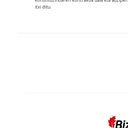
konstituzinoaren kontrakoa dala eta auziper
itxi ditu.