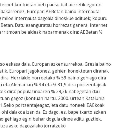
ternet kontuetan beti pausu bat aurretik egoten
ak dakarrenez, Europan AEBetan baino internauta
 miloe internauta dagoala dinoskue adituek; kopuru
EBetan. Datu esanguratsu horrezaz ganera, Internet
 erritmoan be aldeak nabarmenak dira: AEBetan %
oso eskasa dala, Europan azkenaurrekoa, Grezia baino
zetik. Europari jagokonez, gehien konektetan diranak
dira. Herrialde horreetako % 59 baino gehiago dira
 eta Alemanian % 34 eta % 31,9 dira portzentajeak.
ek dira: populazinoaren % 29,3k nabegetan dau
tuan gagoz (kontuan hartu, 2000. urtean Katalunia
11,5eko portzentajeagaz, eta datu honeek EAEkoak
 ohi dalakoa izan da. Ez dago, ez, bape txarto azken
o gehiago egin behar dogula dinoe aditu guztiek,
auza asko dagozalako jorratzeko.