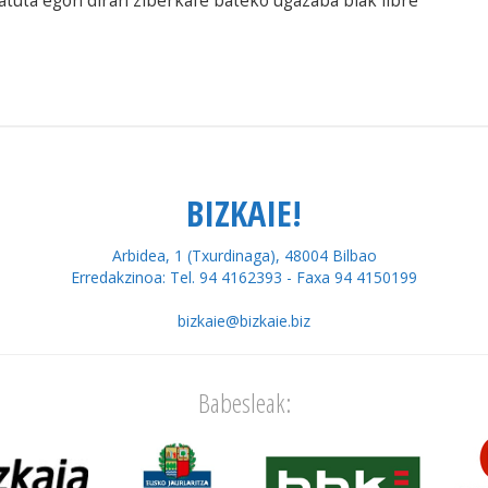
atuta egon diran ziberkafe bateko ugazaba biak libre
BIZKAIE!
Arbidea, 1 (Txurdinaga), 48004 Bilbao
Erredakzinoa: Tel. 94 4162393 - Faxa 94 4150199
bizkaie@bizkaie.biz
Babesleak: