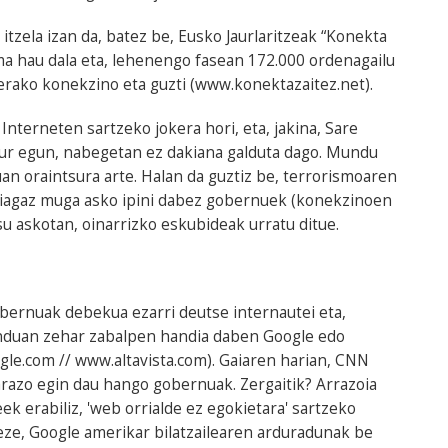
tzela izan da, batez be, Eusko Jaurlaritzeak “Konekta
ma hau dala eta, lehenengo fasean 172.000 ordenagailu
terako konekzino eta guzti (www.konektazaitez.net).
Interneten sartzeko jokera hori, eta, jakina, Sare
aur egun, nabegetan ez dakiana galduta dago. Mundu
n oraintsura arte. Halan da guztiz be, terrorismoaren
iagaz muga asko ipini dabez gobernuek (konekzinoen
asu askotan, oinarrizko eskubideak urratu ditue.
obernuak debekua ezarri deutse internautei eta,
unduan zehar zabalpen handia daben Google edo
ogle.com // www.altavista.com). Gaiaren harian, CNN
razo egin dau hango gobernuak. Zergaitik? Arrazoia
eek erabiliz, 'web orrialde ez egokietara' sartzeko
 eze, Google amerikar bilatzailearen arduradunak be