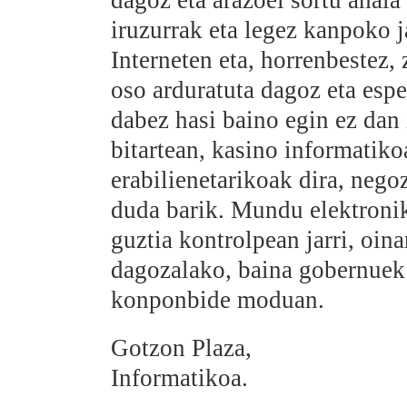
dagoz eta arazoei sortu ahal
iruzurrak eta legez kanpoko 
Interneten eta, horrenbestez,
oso arduratuta dagoz eta espe
dabez hasi baino egin ez dan i
bitartean, kasino informatik
erabilienetarikoak dira, negoz
duda barik. Mundu elektroniko
guztia kontrolpean jarri, oin
dagozalako, baina gobernuek 
konponbide moduan.
Gotzon Plaza,
Informatikoa.