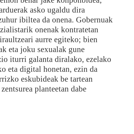
a emon behar jake konponbidea;
jarduerak asko ugaldu dira
 zuhur ibiltea da onena. Gobernuak
zialistarik onenak kontratetan
raultzeari aurre egiteko; bien
oak eta joku sexualak gune
io iturri galanta diralako, ezelako
 eta digital honetan, ezin da
arrizko eskubideak be tartean
zentsurea planteetan dabe