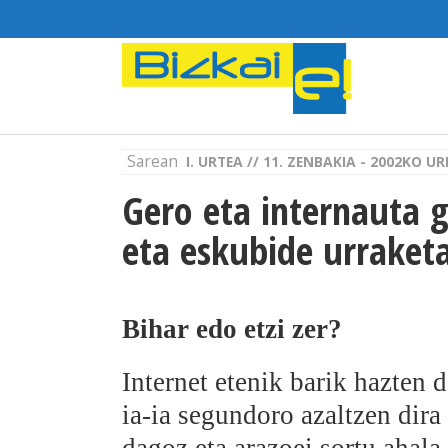
Sarean
I. URTEA // 11. ZENBAKIA - 2002KO 
Gero eta internauta 
eta eskubide urraket
Bihar edo etzi zer?
Internet etenik barik hazten
ia-ia segundoro azaltzen dira 