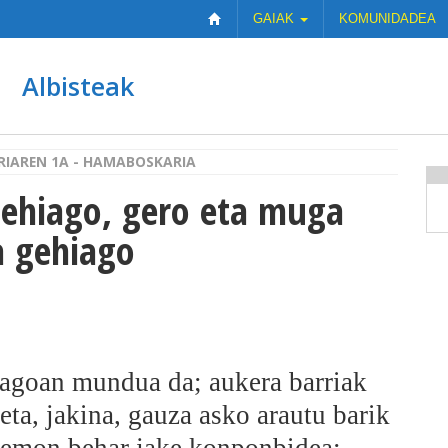
GAIAK
KOMUNIDADEA
Albisteak
URRIAREN 1A - HAMABOSKARIA
gehiago, gero eta muga
a gehiago
 dagoan mundua da; aukera barriak
eta, jakina, gauza asko arautu barik