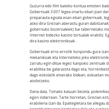
Guzurra edo film bateko kontua emoten badau
Gobernuak 3.037 legea onartu eban joan dan
preparauta egoala esan eban gobernuak, leg
asko dira Grezian aberastu guran dabilzanak
gobernuko bozeroaleek) bai tabernetako maki
Internet bidezko kasino birtualak erabiliz. 
dira kasino elektronikoak.
Gobernuak erro-errotik konpondu gura izan d
mekanikoak eta Interneteko joko elektroniko
zarratu egin ditue legez kanpoko zentruak d
erabiltea be galarazota dago eta, horrenbest
dago eskolatik etxerako bidean, eskuetan m
atxilotzeko.
Dana dala, Txinako kasuan bezela, polemikea 
egon indarrean. Tarte horretan, Grezian ezta
erabiliena izan da. Epaitegietara be ailegau d