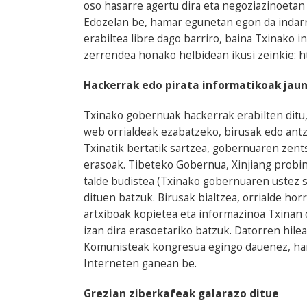
oso hasarre agertu dira eta negoziazinoetan i
Edozelan be, hamar egunetan egon da indarre
erabiltea libre dago barriro, baina Txinako 
zerrendea honako helbidean ikusi zeinkie: htt
Hackerrak edo pirata informatikoak jaun
Txinako gobernuak hackerrak erabilten ditu
web orrialdeak ezabatzeko, birusak edo antz
Txinatik bertatik sartzea, gobernuaren zents
erasoak. Tibeteko Gobernua, Xinjiang prob
talde budistea (Txinako gobernuaren ustez s
dituen batzuk. Birusak bialtzea, orrialde ho
artxiboak kopietea eta informazinoa Txinan d
izan dira erasoetariko batzuk. Datorren hil
Komunisteak kongresua egingo dauenez, hang
Interneten ganean be.
Grezian ziberkafeak galarazo ditue