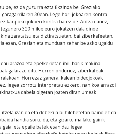
 be, ez da guzurra ezta fikzinoa be. Greziako
 garagarrilaren 30ean. Lege hori jokoaren kontra
ez kanpoko jokoen kontra batez be. Antza danez,
 (egunero 320 miloe euro jokatzen dala dinoe
na zaratatsu eta diztiratsuetan, bai ziberkafeetan,
Egia esan, Grezian eta munduan zehar be asko ugaldu
au arazoa eta epelkerietan ibili barik makina
ak galarazo ditu. Horren ondorioz, ziberkafeak
iralakoan. Horrezaz ganera, kalean bideojokoak
ez, legea zorrotz interpretau ezkero, nahikoa arrazoi
akinatxua dabela olgetan joaten diran umeak
itzela izan da eta debekua bi hilebetetan baino ez da
baida handia sortu da, eta gizarte mailako gairik
a gaia, eta epaile batek esan dau legea