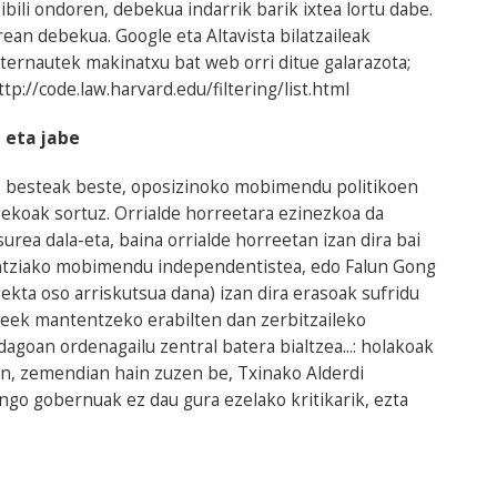
bili ondoren, debekua indarrik barik ixtea lortu dabe.
an debekua. Google eta Altavista bilatzaileak
internautek makinatxu bat web orri ditue galarazota;
p://code.law.harvard.edu/filtering/list.html
 eta jabe
, besteak beste, oposizinoko mobimendu politikoen
ekoak sortuz. Orrialde horreetara ezinezkoa da
urea dala-eta, baina orrialde horreetan izan dira bai
intziako mobimendu independentistea, edo Falun Gong
ekta oso arriskutsua dana) izan dira erasoak sufridu
rreek mantentzeko erabilten dan zerbitzaileko
agoan ordenagailu zentral batera bialtzea...: holakoak
ean, zemendian hain zuzen be, Txinako Alderdi
o gobernuak ez dau gura ezelako kritikarik, ezta